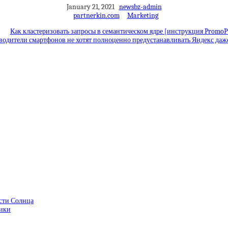
January 21, 2021
newsbz-admin
partnerkin.com
Marketing
Как кластеризовать запросы в семантическом ядре [инструкция PromoP
одители смартфонов не хотят полноценно предустанавливать Яндекс даже
сти Солнца
тики