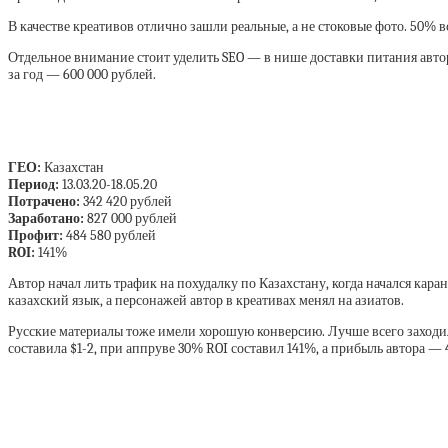
В качестве креативов отлично зашли реальные, а не стоковые фото. 50
Отдельное внимание стоит уделить SEO — в нише доставки питания автор
за год — 600 000 рублей.
ГЕО:
Казахстан
Период:
13.03.20-18.05.20
Потрачено:
342 420 рублей
Заработано:
827 000
рублей
Профит:
484 580 рублей
ROI:
141%
Автор начал лить трафик на похудалку по Казахстану, когда начался кар
казахский язык, а персонажей автор в креативах менял на азиатов.
Русские материалы тоже имели хорошую конверсию. Лучше всего заходили
составила $1-2, при аппруве 30% ROI составил 141%, а прибыль автора — 