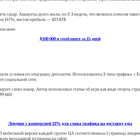
ить сахар. Аккаунты долго жили, по 2-3 недели, что являлось плюсом тако
вне 147%, чистая прибыль — $23 878.
$100 000 в гемблинге за 15 дней
учшили условия по отыгрышу депозитов. Использовалось 2 типа трафика: с
ют социальной сети.
ирует слово покер. Автор использовал статьи об игре как виде спорта, ст
99 660.
Лендинг с конверсией 12% для слива трафика на доставку еды
 В мобильной версии каждой группе ЦА соответствовала 1 страница лендин
ежать визуальной путаницы на сайте.