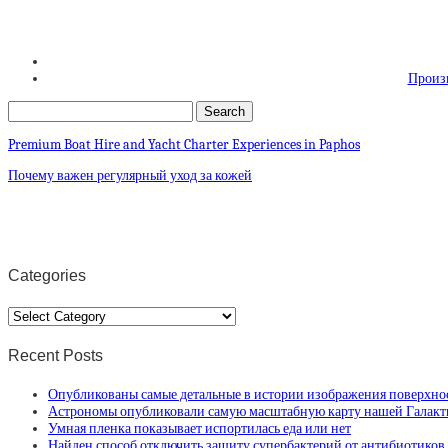
Произв
Premium Boat Hire and Yacht Charter Experiences in Paphos
Почему важен регулярный уход за кожей
Categories
Categories
Recent Posts
Опубликованы самые детальные в истории изображения поверхно
Астрономы опубликовали самую масштабную карту нашей Галак
Умная пленка показывает испортилась еда или нет
Найден способ отключить защиту супербактерий от антибиотиков