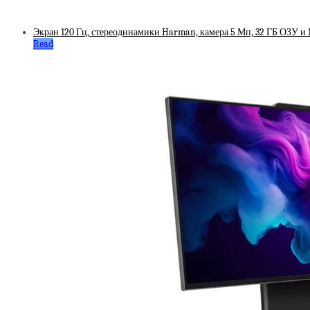
Экран 120 Гц, стереодинамики Harman, камера 5 Мп, 32 ГБ ОЗУ и 
Read