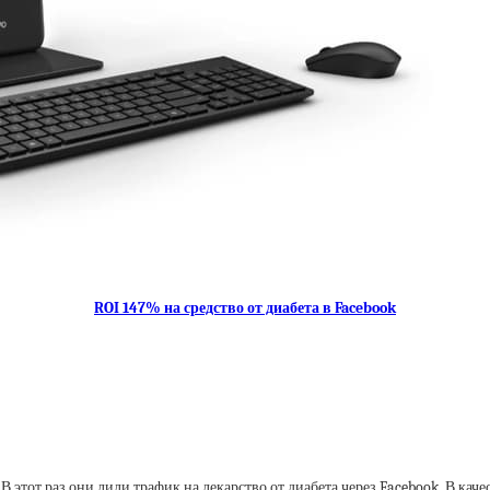
ROI 147% на средство от диабета в Facebook
этот раз они лили трафик на лекарство от диабета через Facebook. В каче