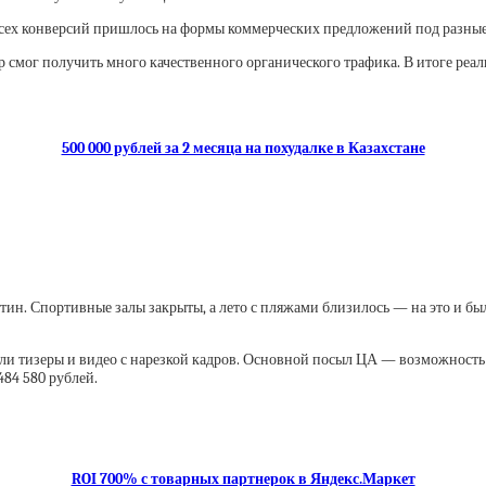
% всех конверсий пришлось на формы коммерческих предложений под разны
 смог получить много качественного органического трафика. В итоге реал
500 000 рублей за 2 месяца на похудалке в Казахстане
антин. Спортивные залы закрыты, а лето с пляжами близилось — на это и бы
 тизеры и видео с нарезкой кадров. Основной посыл ЦА — возможность по
484 580 рублей.
ROI 700% с товарных партнерок в Яндекс.Маркет