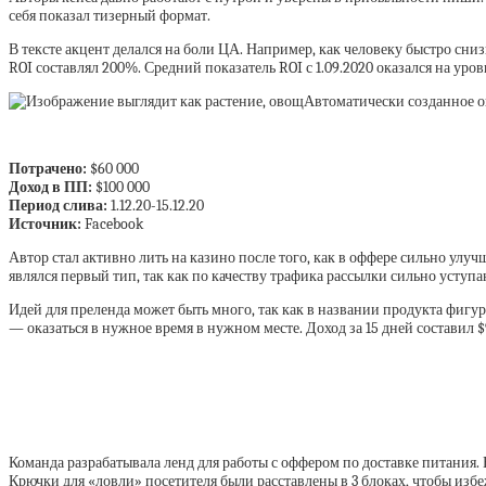
себя показал тизерный формат.
В тексте акцент делался на боли ЦА. Например, как человеку быстро сниз
ROI составлял 200%. Средний показатель ROI с 1.09.2020 оказался на уро
Потрачено:
$60 000
Доход в ПП:
$100 000
Период слива:
1.12.20-15.12.20
Источник:
Facebook
Автор стал активно лить на казино после того, как в оффере сильно ул
являлся первый тип, так как по качеству трафика рассылки сильно уступа
Идей для преленда может быть много, так как в названии продукта фигур
— оказаться в нужное время в нужном месте. Доход за 15 дней составил $
Команда разрабатывала ленд для работы с оффером по доставке питания.
Крючки для «ловли» посетителя были расставлены в 3 блоках, чтобы изб