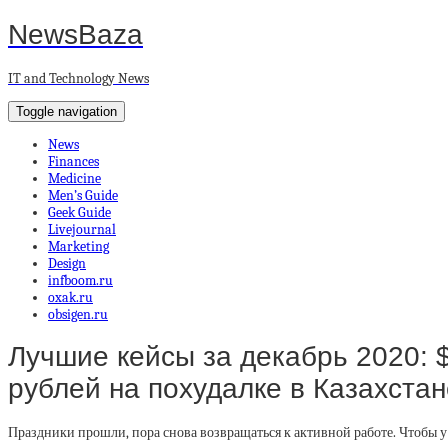
NewsBaza
IT and Technology News
Toggle navigation
News
Finances
Medicine
Men’s Guide
Geek Guide
Livejournal
Marketing
Design
infboom.ru
oxak.ru
obsigen.ru
Лучшие кейсы за декабрь 2020: 
рублей на похудалке в Казахстан
Праздники прошли, пора снова возвращаться к активной работе. Чтобы 