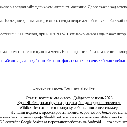
ачале он создал сайт с движком интернет-магазина. Далее скачал код гото
. Последние данные автор взял со стенда неприметной точки на ближайшем
оставил 31 500 рублей, при ROI в 700%. Суммарно на все виды работ автор 
емя применить его в нужном месте. Наши годные кейсы вам в этом помог
,
гемблинг
,
адалт и дейтинг
,
беттинг
,
финансы
и
классический манимейки
Смотрите также/You may also like
Статьи, которые мы читаем. Дайджест за июль 2026
Еда PNG без фона: фрукты, десерты, блюда и другие элементы
Wildberries готовится к запуску собственного мессенджера
Лучший подход к проектированию многоуровневого бокового мен
ышел бесплатный шрифт ShieldFont, который скармливает ИИ-ботам бес
С 4 сентября Google Assistant перестанет работать на Android — его замени