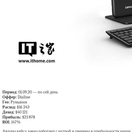
Период:
01.09.20 — по сей день
Оффер:
Dialine
Гео:
Румыния
Расход:
$16 243
Доход:
$40 121
Прибыль:
$23 878
ROI:
147%
Авторы кейса давно работают с нутрой и уверены в прибыльности ниши. В 