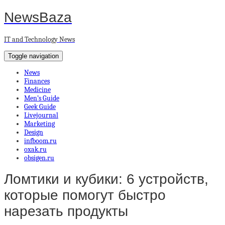
NewsBaza
IT and Technology News
Toggle navigation
News
Finances
Medicine
Men’s Guide
Geek Guide
Livejournal
Marketing
Design
infboom.ru
oxak.ru
obsigen.ru
Ломтики и кубики: 6 устройств,
которые помогут быстро
нарезать продукты