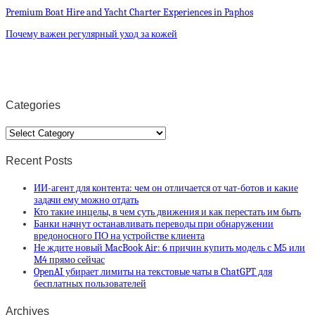
Premium Boat Hire and Yacht Charter Experiences in Paphos
Почему важен регулярный уход за кожей
Categories
Categories
Recent Posts
ИИ-агент для контента: чем он отличается от чат-ботов и какие
задачи ему можно отдать
Кто такие инцелы, в чем суть движения и как перестать им быть
Банки начнут останавливать переводы при обнаружении
вредоносного ПО на устройстве клиента
Не ждите новый MacBook Air: 6 причин купить модель с M5 или
M4 прямо сейчас
OpenAI убирает лимиты на текстовые чаты в ChatGPT для
бесплатных пользователей
Archives