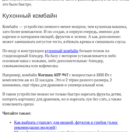
это было быстро.
Кухонный комбайн
Комбайн — устройство немного менее мощное, чем кухонная машина,
зато более компактное. И он создан, в первую очередь, именно для
нарезки и натирания овощей, фруктов и зелени. А как дополнение:
может замешивать негустое тесто, взбивать кремы и смешивать соусы.
По виду и конструкции
кухонный комбайн
больше похож на
стационарный блендер. На базу с мотором устанавливается либо
основная чаша с ножами, либо дополнительные: блендер,
соковыжималка или кофемолка.
Например, комбайн
Norman AFP-947
с мощностью в 1000 Вт с
комплектом аж из 12 насадок. Это и 2 тёрки разного размера, 2
шинковки, ещё тёрка для драников и универсальный нож.
В таком устройстве можно не только быстро нарезать фрукты детям,
натереть картошку для драников, но и нарезать лук без слёз, а также
измельчить орехи.
Читайте также:
Как выбрать сушилку для овощей, фруктов и грибов (плюс
рекомендации моделей)