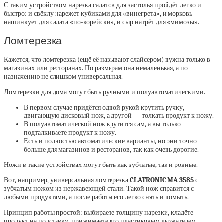
С таким устройством нарезка салатов для застолья пройдёт легко и
быстро: и свёклу нарежет кубиками для «винегрета», и морковь
нашинкует для салата «по-корейски», и сыр натрёт для «мимозы».
Ломтерезка
Кажется, что ломтерезка (ещё её называют слайсером) нужна только в
магазинах или ресторанах. По размерам она немаленькая, а по
назначению не слишком универсальная.
Ломтерезки для дома могут быть ручными и полуавтоматическими.
В первом случае придётся одной рукой крутить ручку,
двигающую дисковый нож, а другой — толкать продукт к ножу.
В полуавтоматической нож крутится сам, а вы только
подталкиваете продукт к ножу.
Есть и полностью автоматические варианты, но они точно
больше для магазинов и ресторанов, так как очень дорогие.
Ножи в такие устройствах могут быть как зубчатые, так и ровные.
Вот, например, универсальная ломтерезка
CLATRONIC MA 3585
с
зубчатым ножом из нержавеющей стали. Такой нож справится с
любыми продуктами, а после работы его легко снять и помыть.
Принцип работы простой: выбираете толщину нарезки, кладёте
продукт на подставку, прижимаете его пластиковым держателем,