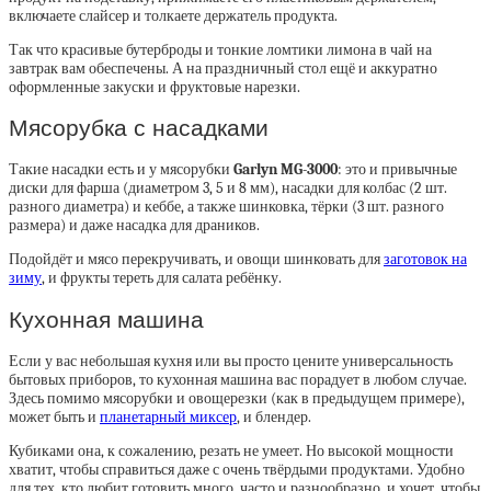
включаете слайсер и толкаете держатель продукта.
Так что красивые бутерброды и тонкие ломтики лимона в чай на
завтрак вам обеспечены. А на праздничный стол ещё и аккуратно
оформленные закуски и фруктовые нарезки.
Мясорубка с насадками
Такие насадки есть и у мясорубки
Garlyn MG-3000
: это и привычные
диски для фарша (диаметром 3, 5 и 8 мм), насадки для колбас (2 шт.
разного диаметра) и кеббе, а также шинковка, тёрки (3 шт. разного
размера) и даже насадка для драников.
Подойдёт и мясо перекручивать, и овощи шинковать для
заготовок на
зиму
, и фрукты тереть для салата ребёнку.
Кухонная машина
Если у вас небольшая кухня или вы просто цените универсальность
бытовых приборов, то кухонная машина вас порадует в любом случае.
Здесь помимо мясорубки и овощерезки (как в предыдущем примере),
может быть и
планетарный миксер
, и блендер.
Кубиками она, к сожалению, резать не умеет. Но высокой мощности
хватит, чтобы справиться даже с очень твёрдыми продуктами. Удобно
для тех, кто любит готовить много, часто и разнообразно, и хочет, чтобы