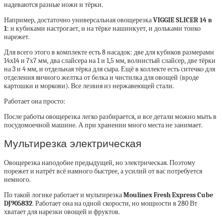
надеваются разные ножи и тёрки.
Например, достаточно универсальная овощерезка
VIGGIE SLICER 14 в
1
: и кубиками настрогает, и на тёрке нашинкует, и дольками тонко
нарежет.
Для всего этого в комплекте есть 8 насадок: две для кубиков размерами
14х14 и 7х7 мм, два слайсера на 1 и 1,5 мм, волнистый слайсер, две тёрки
на 3 и 4 мм, и отдельная тёрка для сыра. Ещё в коллекте есть ситечко для
отделения яичного желтка от белка и чистилка для овощей (вроде
картошки и моркови). Все лезвия из нержавеющей стали.
Работает она просто:
После работы овощерезка легко разбирается, и все детали можно мыть в
посудомоечной машине. А при хранении много места не занимает.
Мультирезка электрическая
Овощерезка наподобие предыдущей, но электрическая. Поэтому
порежет и натрёт всё намного быстрее, а усилий от вас потребуется
немного.
По такой логике работает и мультирезка
Moulinex Fresh Express Cube
DJ905832
. Работает она на одной скорости, но мощности в 280 Вт
хватает для нарезки овощей и фруктов.