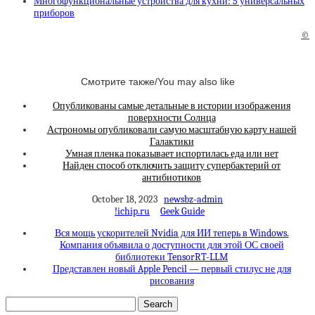
Многофункциональные устройства для кухни: 5 универсальных
приборов
©
Смотрите также/You may also like
Опубликованы самые детальные в истории изображения
поверхности Солнца
Астрономы опубликовали самую масштабную карту нашей
Галактики
Умная пленка показывает испортилась еда или нет
Найден способ отключить защиту супербактерий от
антибиотиков
October 18, 2023
newsbz-admin
!ichip.ru
Geek Guide
Вся мощь ускорителей Nvidia для ИИ теперь в Windows.
Компания объявила о доступности для этой ОС своей
библиотеки TensorRT-LLM
Представлен новый Apple Pencil — первый стилус не для
рисования