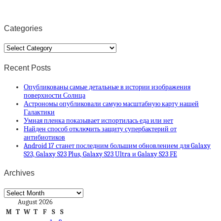
Categories
Categories
Recent Posts
Опубликованы самые детальные в истории изображения
поверхности Солнца
Астрономы опубликовали самую масштабную карту нашей
Галактики
Умная пленка показывает испортилась еда или нет
Найден способ отключить защиту супербактерий от
антибиотиков
Android 17 станет последним большим обновлением для Galaxy
S23, Galaxy S23 Plus, Galaxy S23 Ultra и Galaxy S23 FE
Archives
Archives
August 2026
M
T
W
T
F
S
S