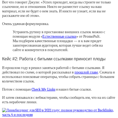
Вот что говорит Джули: «Успех приходит, когда вы строите не только
ссылочное, но и отношения. Никто не разместит ссылку на ваш
материал, если не будет о нем знать. И никто не узнает, если вы не
расскажете им об этом».
Очень удачная формулировка.
Устранить рутину в простановке внешних ссылок можно с
помощью модуля «
Естественные ссылки
» от PromoPult.
Мы подберем качественные площадки — и к вам придет
заинтересованная аудитория, которая лучше ведет себя на
сайте и конвертится в покупателей.
Кейс #2: Работа с битыми ссылками приносит плоды
В прошлом году я решил заняться работой с битыми ссылками. Я
действовал по схеме, о которой рассказывал в
прошлой главе
. Сначала я
использовал поисковые операторы, чтобы собрать страницы с большим
количеством ссылок.
Потом с помощью
Check My Links
я нашел битые ссылки.
И затем связывался с вебмастерами, чтобы сообщить им, что на их сайте
есть нерабочие линки.