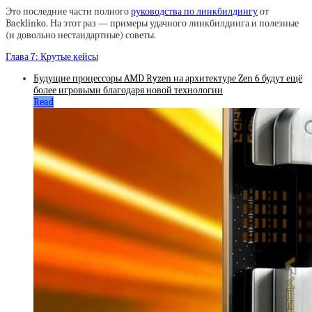
Это последние части полного
руководства по линкбилдингу
от
Backlinko. На этот раз — примеры удачного линкбилдинга и полезные
(и довольно нестандартные) советы.
Глава 7: Крутые кейсы
Будущие процессоры AMD Ryzen на архитектуре Zen 6 будут ещё
более игровыми благодаря новой технологии
Read