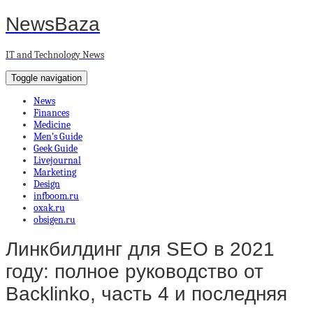
NewsBaza
IT and Technology News
Toggle navigation
News
Finances
Medicine
Men’s Guide
Geek Guide
Livejournal
Marketing
Design
infboom.ru
oxak.ru
obsigen.ru
Линкбилдинг для SEO в 2021
году: полное руководство от
Backlinko, часть 4 и последняя