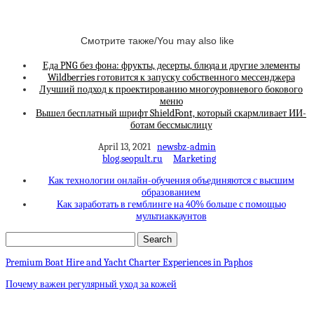
Смотрите также/You may also like
Еда PNG без фона: фрукты, десерты, блюда и другие элементы
Wildberries готовится к запуску собственного мессенджера
Лучший подход к проектированию многоуровневого бокового
меню
Вышел бесплатный шрифт ShieldFont, который скармливает ИИ-
ботам бессмыслицу
April 13, 2021
newsbz-admin
blog.seopult.ru
Marketing
Как технологии онлайн-обучения объединяются с высшим
образованием
Как заработать в гемблинге на 40% больше с помощью
мультиаккаунтов
Premium Boat Hire and Yacht Charter Experiences in Paphos
Почему важен регулярный уход за кожей