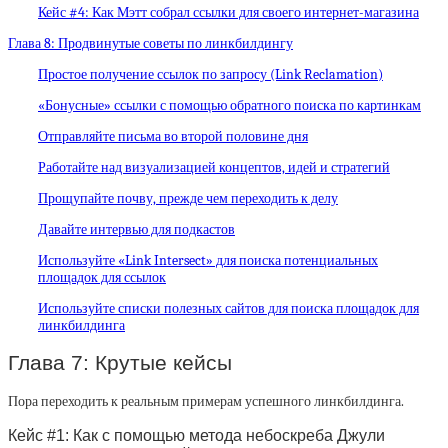
Кейс #4: Как Мэтт собрал ссылки для своего интернет-магазина
Глава 8: Продвинутые советы по линкбилдингу
Простое получение ссылок по запросу (Link Reclamation)
«Бонусные» ссылки с помощью обратного поиска по картинкам
Отправляйте письма во второй половине дня
Работайте над визуализацией концептов, идей и стратегий
Прощупайте почву, прежде чем переходить к делу
Давайте интервью для подкастов
Используйте «Link Intersect» для поиска потенциальных
площадок для ссылок
Используйте списки полезных сайтов для поиска площадок для
линкбилдинга
Глава 7: Крутые кейсы
Пора переходить к реальным примерам успешного линкбилдинга.
Кейс #1: Как с помощью метода небоскреба Джули