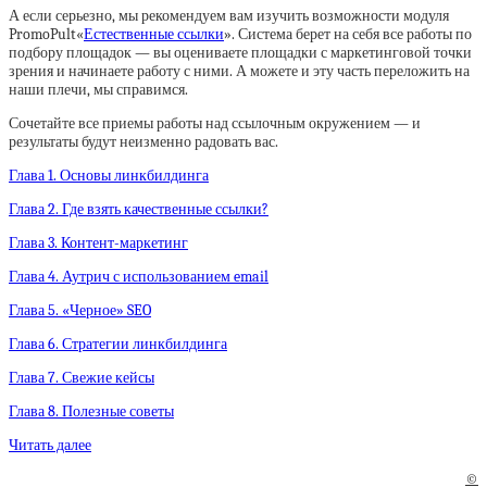
А если серьезно, мы рекомендуем вам изучить возможности модуля
PromoPult«
Естественные ссылки
». Система берет на себя все работы по
подбору площадок — вы оцениваете площадки с маркетинговой точки
зрения и начинаете работу с ними. А можете и эту часть переложить на
наши плечи, мы справимся.
Сочетайте все приемы работы над ссылочным окружением — и
результаты будут неизменно радовать вас.
Глава 1. Основы линкбилдинга
Глава 2. Где взять качественные ссылки?
Глава 3. Контент-маркетинг
Глава 4. Аутрич с использованием email
Глава 5. «Черное» SEO
Глава 6. Стратегии линкбилдинга
Глава 7. Свежие кейсы
Глава 8. Полезные советы
Читать далее
©