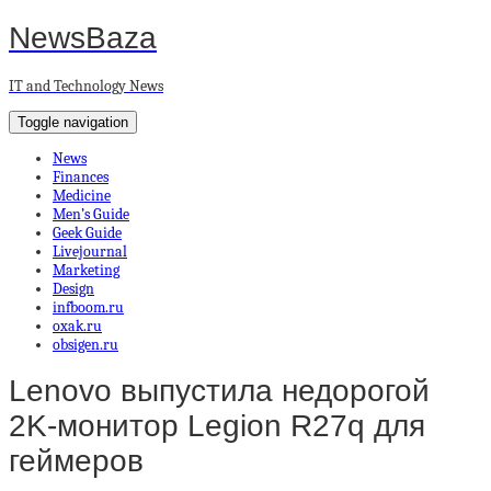
NewsBaza
IT and Technology News
Toggle navigation
News
Finances
Medicine
Men’s Guide
Geek Guide
Livejournal
Marketing
Design
infboom.ru
oxak.ru
obsigen.ru
Lenovo выпустила недорогой
2K-монитор Legion R27q для
геймеров