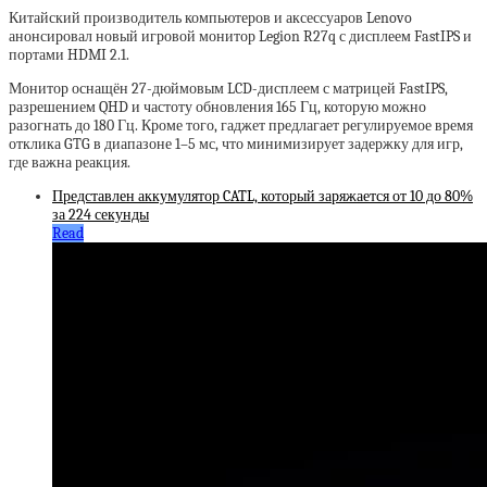
Китайский производитель компьютеров и аксессуаров Lenovo
анонсировал новый игровой монитор Legion R27q с дисплеем FastIPS и
портами HDMI 2.1.
Монитор оснащён 27-дюймовым LCD-дисплеем с матрицей FastIPS,
разрешением QHD и частоту обновления 165 Гц, которую можно
разогнать до 180 Гц. Кроме того, гаджет предлагает регулируемое время
отклика GTG в диапазоне 1–5 мс, что минимизирует задержку для игр,
где важна реакция.
Представлен аккумулятор CATL, который заряжается от 10 до 80%
за 224 секунды
Read