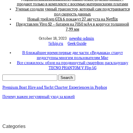
продают только в комплекте с восемью материнскими платами
Ученые создали умный транзистор, который сам подстраивается
под скорость данных
Новый трейлер GTA 6 покажут 27 августа на Netflix
Представлен Vivo S2 – батарея на 7050 мА·ч в корпусе толщиной
7,99 мм
October 18, 2023
newsbz-admin
!ichip.ru
Geek Guide
В ближайшее время первые две части «Ведьмака» станут
недоступны многим пользователям Mac
Все сложилось: обзор на продвинутый смартфон-раскладушку
TECNO PHANTOM V Flip 5G
Premium Boat Hire and Yacht Charter Experiences in Paphos
Почему важен регулярный уход за кожей
Categories