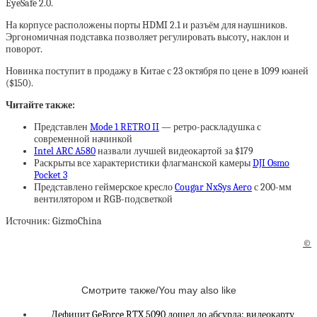
EyeSafe 2.0.
На корпусе расположены порты HDMI 2.1 и разъём для наушников.
Эргономичная подставка позволяет регулировать высоту, наклон и
поворот.
Новинка поступит в продажу в Китае с 23 октября по цене в 1099 юаней
($150).
Читайте также:
Представлен
Mode 1 RETRO II
— ретро-раскладушка с
современной начинкой
Intel ARC A580
назвали лучшей видеокартой за $179
Раскрыты все характеристики флагманской камеры
DJI Osmo
Pocket 3
Представлено геймерское кресло
Cougar NxSys Aero
с 200-мм
вентилятором и RGB-подсветкой
Источник: GizmoChina
©
Смотрите также/You may also like
Дефицит GeForce RTX 5090 дошел до абсурда: видеокарту