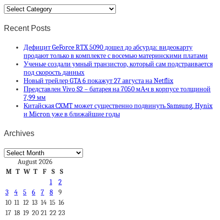
Categories
Recent Posts
Дефицит GeForce RTX 5090 дошел до абсурда: видеокарту
продают только в комплекте с восемью материнскими платами
Ученые создали умный транзистор, который сам подстраивается
под скорость данных
Новый трейлер GTA 6 покажут 27 августа на Netflix
Представлен Vivo S2 – батарея на 7050 мА·ч в корпусе толщиной
7,99 мм
Китайская CXMT может существенно подвинуть Samsung, Hynix
и Micron уже в ближайшие годы
Archives
Archives
August 2026
M
T
W
T
F
S
S
1
2
3
4
5
6
7
8
9
10
11
12
13
14
15
16
17
18
19
20
21
22
23