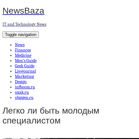
NewsBaza
IT and Technology News
Toggle navigation
News
Finances
Medicine
Men’s Guide
Geek Guide
Livejournal
Marketing
Design
infboom.ru
oxak.ru
obsigen.ru
Легко ли быть молодым
специалистом