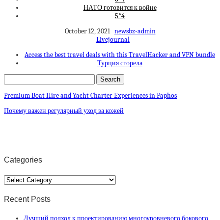
НАТО готовится к войне
5*4
October 12, 2021
newsbz-admin
Livejournal
Access the best travel deals with this TravelHacker and VPN bundle
Турция сгорела
Premium Boat Hire and Yacht Charter Experiences in Paphos
Почему важен регулярный уход за кожей
Categories
Categories
Recent Posts
Лучший подход к проектированию многоуровневого бокового