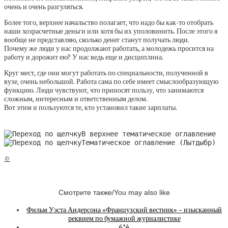
очень и очень разгуляться.
Более того, верхнее начальство полагает, что надо бы как-то отобрать
наши хозрасчетные деньги или хотя бы их уполовинить. После этого я
вообще не представляю, сколько денег станут получать люди.
Почему же люди у нас продолжают работать, а молодежь просится на
работу и дорожит ею? У нас ведь еще и дисциплина.
Круг мест, где они могут работать по специальности, полученной в
вузе, очень небольшой. Работа сама по себе имеет смыслообразующую
функцию. Люди чувствуют, что приносят пользу, что занимаются
сложным, интересным и ответственным делом.
Вот этим и пользуются те, кто установил такие зарплаты.
В верхнее тематическое оглавление
Тематическое оглавление (Лытдыбр)
©
Смотрите также/You may also like
Фильм Уэста Андерсона «Французский вестник» – изысканный
реквием по бумажной журналистике
6*4