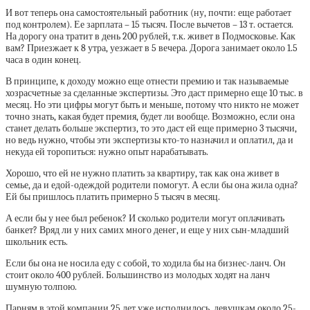
И вот теперь она самостоятельный работник (ну, почти: еще работает
под контролем). Ее зарплата – 15 тысяч. После вычетов – 13 т. остается.
На дорогу она тратит в день 200 рублей, т.к. живет в Подмосковье. Как
вам? Приезжает к 8 утра, уезжает в 5 вечера. Дорога занимает около 1.5
часа в один конец.
В принципе, к доходу можно еще отнести премию и так называемые
хозрасчетные за сделанные экспертизы. Это даст примерно еще 10 тыс. в
месяц. Но эти цифры могут быть и меньше, потому что никто не может
точно знать, какая будет премия, будет ли вообще. Возможно, если она
станет делать больше экспертиз, то это даст ей еще примерно 3 тысячи,
но ведь нужно, чтобы эти экспертизы кто-то назначил и оплатил, да и
некуда ей торопиться: нужно опыт нарабатывать.
Хорошо, что ей не нужно платить за квартиру, так как она живет в
семье, да и едой-одеждой родители помогут. А если бы она жила одна?
Ей бы пришлось платить примерно 5 тысяч в месяц.
А если бы у нее был ребенок? И сколько родители могут оплачивать
банкет? Вряд ли у них самих много денег, и еще у них сын-младший
школьник есть.
Если бы она не носила еду с собой, то ходила бы на бизнес-ланч. Он
стоит около 400 рублей. Большинство из молодых ходят на ланч
шумную толпою.
Парням в этой компании 25 лет уже исполнилось, девушкам около 25-