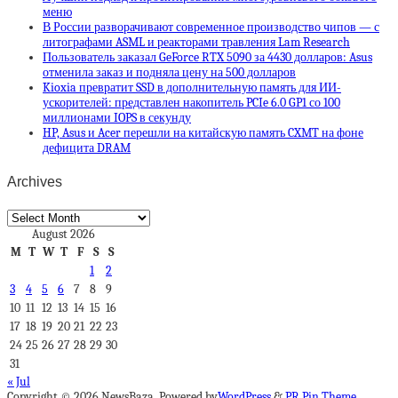
меню
В России разворачивают современное производство чипов — с
литографами ASML и реакторами травления Lam Research
Пользователь заказал GeForce RTX 5090 за 4430 долларов: Asus
отменила заказ и подняла цену на 500 долларов
Kioxia превратит SSD в дополнительную память для ИИ-
ускорителей: представлен накопитель PCIe 6.0 GP1 со 100
миллионами IOPS в секунду
HP, Asus и Acer перешли на китайскую память CXMT на фоне
дефицита DRAM
Archives
Archives
August 2026
M
T
W
T
F
S
S
1
2
3
4
5
6
7
8
9
10
11
12
13
14
15
16
17
18
19
20
21
22
23
24
25
26
27
28
29
30
31
« Jul
Copyright © 2026 NewsBaza. Powered by
WordPress
&
PR Pin Theme