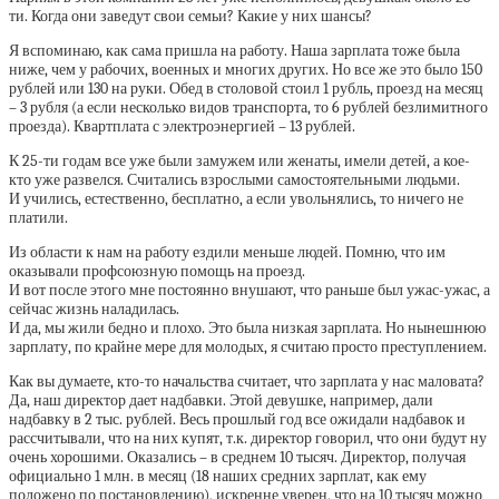
ти. Когда они заведут свои семьи? Какие у них шансы?
Я вспоминаю, как сама пришла на работу. Наша зарплата тоже была
ниже, чем у рабочих, военных и многих других. Но все же это было 150
рублей или 130 на руки. Обед в столовой стоил 1 рубль, проезд на месяц
– 3 рубля (а если несколько видов транспорта, то 6 рублей безлимитного
проезда). Квартплата с электроэнергией – 13 рублей.
К 25-ти годам все уже были замужем или женаты, имели детей, а кое-
кто уже развелся. Считались взрослыми самостоятельными людьми.
И учились, естественно, бесплатно, а если увольнялись, то ничего не
платили.
Из области к нам на работу ездили меньше людей. Помню, что им
оказывали профсоюзную помощь на проезд.
И вот после этого мне постоянно внушают, что раньше был ужас-ужас, а
сейчас жизнь наладилась.
И да, мы жили бедно и плохо. Это была низкая зарплата. Но нынешнюю
зарплату, по крайне мере для молодых, я считаю просто преступлением.
Как вы думаете, кто-то начальства считает, что зарплата у нас маловата?
Да, наш директор дает надбавки. Этой девушке, например, дали
надбавку в 2 тыс. рублей. Весь прошлый год все ожидали надбавок и
рассчитывали, что на них купят, т.к. директор говорил, что они будут ну
очень хорошими. Оказались – в среднем 10 тысяч. Директор, получая
официально 1 млн. в месяц (18 наших средних зарплат, как ему
положено по постановлению), искренне уверен, что на 10 тысяч можно