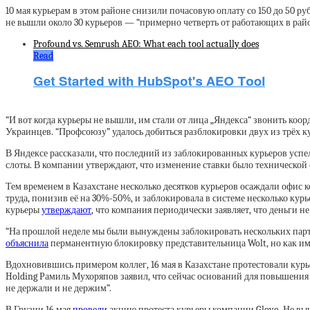
10 мая курьерам в этом районе снизили почасовую оплату со 150 до 50 руб
не вышли около 30 курьеров — “примерно четверть от работающих в райо
Profound vs. Semrush AEO: What each tool actually does
Read
“И вот когда курьеры не вышли, им стали от лица „Яндекса“ звонить коорди
Украинцев. “Профсоюзу” удалось добиться разблокировки двух из трёх ку
В Яндексе рассказали, что последний из заблокированных курьеров усп
слоты. В компании утверждают, что изменение ставки было технической
Тем временем в Казахстане несколько десятков курьеров осаждали офис 
труда, понизив её на 30%-50%, и заблокировала в системе несколько кур
курьеры
утверждают
, что компания периодически заявляет, что деньги н
“На прошлой неделе мы были вынуждены заблокировать нескольких парт
объяснила
перманентную блокировку представительница Wolt, но как им
Вдохновившись примером коллег, 16 мая в Казахстане протестовали курь
Holding Рамиль Мухоряпов заявил, что сейчас оснований для повышения оп
не держали и не держим”.
В Грузии 16 мая
провели
акцию протеста курьеры компании Glovo. Не вы