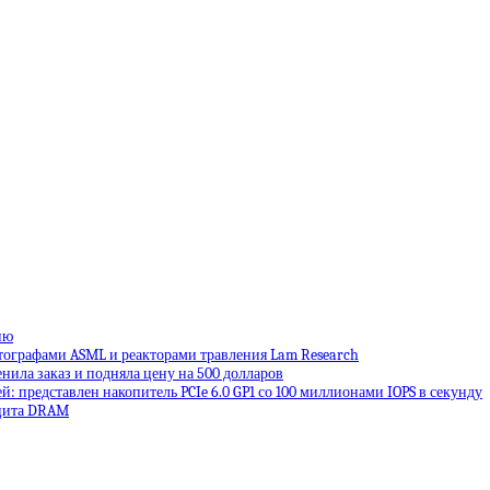
ню
тографами ASML и реакторами травления Lam Research
енила заказ и подняла цену на 500 долларов
: представлен накопитель PCIe 6.0 GP1 со 100 миллионами IOPS в секунду
ицита DRAM