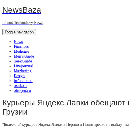
NewsBaza
IT and Technology News
Toggle navigation
News
Finances
Medicine
Men’s Guide
Geek Guide
Livejournal
Marketing
Design
infboom.ru
oxak.ru
obsigen.ru
Курьеры Яндекс.Лавки обещают м
Грузии
“Более ста” курьеров Яндекс.Лавки в Перово и Новогиреево не выйдут н