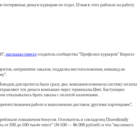
и потерянные деньги курьерам не отдал. 13 мая в этих районах на работу
0”,
рассказал прессе
создатель сообщества “Профсоюз курьеров” Кирилл
унтов, непринятие заказов, подделка местоположения, невыход не
му”.
Поводов для протеста было сразу два: компания изменила систему оплаты
 отправляют эти деньги компании через терминалы Qiwi. Бастующие
 они отказывались брать заказы с оплатой наличными.
препятствования работе и выполнению доставок другими партнерами”,
требовали повышения бонусов. Основатель и совладелец Chocofamily
 от 200 до 500 тысяч тенге” (34 500 — 86 000 рублей) и что “мы никого