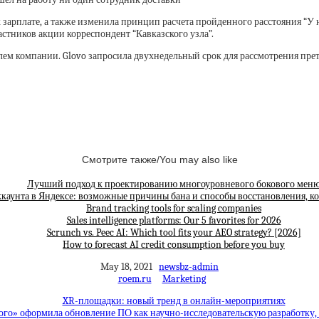
 зарплате, а также изменила принцип расчета пройденного расстояния “У 
астников акции корреспондент “Кавказского узла”.
лем компании. Glovo запросила двухнедельный срок для рассмотрения прете
Смотрите также/You may also like
Лучший подход к проектированию многоуровневого бокового мен
каунта в Яндексе: возможные причины бана и способы восстановления, к
Brand tracking tools for scaling companies
Sales intelligence platforms: Our 5 favorites for 2026
Scrunch vs. Peec AI: Which tool fits your AEO strategy? [2026]
How to forecast AI credit consumption before you buy
May 18, 2021
newsbz-admin
roem.ru
Marketing
XR-площадки: новый тренд в онлайн-мероприятиях
ого» оформила обновление ПО как научно-исследовательскую разработку,