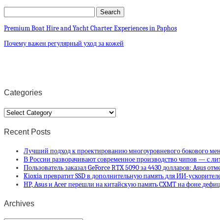
Premium Boat Hire and Yacht Charter Experiences in Paphos
Почему важен регулярный уход за кожей
Categories
Categories
Recent Posts
Лучший подход к проектированию многоуровневого бокового ме
В России разворачивают современное производство чипов — с ли
Пользователь заказал GeForce RTX 5090 за 4430 долларов: Asus отм
Kioxia превратит SSD в дополнительную память для ИИ-ускорителей
HP, Asus и Acer перешли на китайскую память CXMT на фоне деф
Archives