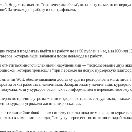
лей. Яндекс назвал это “техническим сбоем”, но оплату на место не вернул 
не”. За невыход на работу их оштрафовали.
наторы и предлагать выйти на работу не за 50 рублей в час, а за 100 или 13
рьеров, которые были забанены после невыхода на работу.
ел отметиться многочисленными нарушениями — “использование двух акка
 ошибкой, которая произошла “при переходе на новую курьерскую платфор
компании Wolt, обеспечивающей доставку еды из ресторанов и магазинов. 
ьеров за отказ работать с наличными. Забирая оплату наличными, курьеры
е получала, хотя у курьеров были чеки с информацией о переводе, поэтому
неров по причине угрозы жизни и здоровью наших сотрудников, а также 
енно курьеры угрожали жизни, не рассказала.
еры сервиса Chocofood — там систему оплаты пока не меняли, но курьеры 
латы в компании не видят, “что у курьеров есть возможность зарабатывать
шел на работу ни один сотрудник доставки