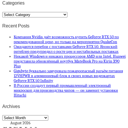
Categories
Categories
Recent Posts
Компания Nvidia даёт возможность купить GeForce RTX 50 по
рекомендованной цене, но только на мероприятии QuakeCon
Ожидаются перебои с поставками GeForce RTX 50. Японский
ритейлер предупредил о росте цен и нестабильных поставках
Никакой Windows и никаких процессоров AMD или Intel. Huawei
представила обновлённый ноутбук MateBook Pro на Kirin X90
Plus
Gigabyte буквально замуровала пожароопасный разъём питания
12VHPWR в алюминиевый блок в своих новых видеокартах
GeForce RTX 50 Infinity
В России создадут первый промышленный электронный
микроскоп для производства чипов — он заменит установки
Hitachi
Archives
Archives
August 2026