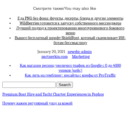
Смотрите также/You may also like
Еда PNG без фона: фрукты, десерты, блюда и другие элементы
Wildberries готовится к запуску собственного мессенджера
Лучший подход к проектированию многоуровневого бокового
меню
Вышел бесплатный шрифт ShieldFont, который скармливает ИИ-
ботам бессмыслицу
January 20, 2021
newsbz-admin
partnerkin.com
Marketing
Как магазин ресниц увеличил трафик из Google с 0 до 4000
уников [кейс]
Как лить на гемблинг: инсайты с конфы от ProTraffic
Premium Boat Hire and Yacht Charter Experiences in Paphos
Почему важен регулярный уход за кожей