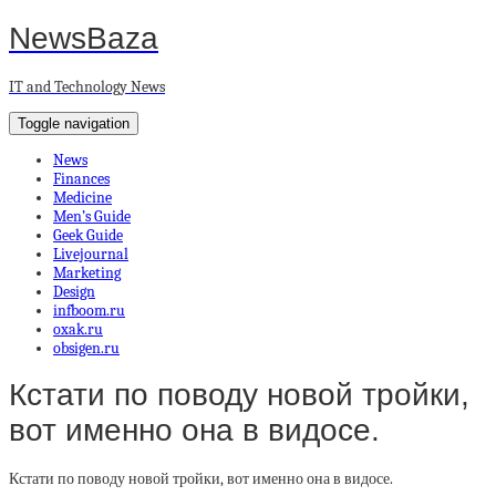
NewsBaza
IT and Technology News
Toggle navigation
News
Finances
Medicine
Men’s Guide
Geek Guide
Livejournal
Marketing
Design
infboom.ru
oxak.ru
obsigen.ru
Кстати по поводу новой тройки,
вот именно она в видосе.
Кстати по поводу новой тройки, вот именно она в видосе.