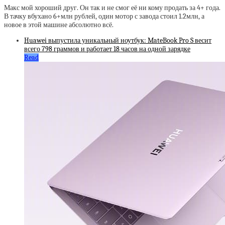
Макс мой хороший друг. Он так и не смог её ни кому продать за 4+ года.
В тачку вбухано 6+млн рублей, один мотор с завода стоил 1.2млн, а
новое в этой машине абсолютно всё.
Huawei выпустила уникальный ноутбук: MateBook Pro S весит
всего 798 граммов и работает 18 часов на одной зарядке
Read