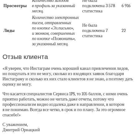
Количество заходов
Не была
Просмотры
в профиль за указанный
подключена
3 578
6 916
месяц.
статистика
Количество электронных
писем, отправленных
Не была
по кнопке «Эл.письмо»,
Лиды
подключена
7
22
и звонков, совершенных
статистика
по кнопке «Позвонить»,
за указанный месяц.
Отзыв клиента
«Я уверен, что Инстаграм очень хороший канал привлечения лидов,
но пощупать я это не могу, сколько из входящих заявок благодаря
Инстаграму и сколько их них стало клиентов я не знаю, а поэтому дать
оценку не могу.
Что касается специалистов Сервиса 1PS, то 105 баллов, с ними очень
приятно работать, можно не читать даже отчеты, потому что
профессионализм видно издалека даже в направлении, в котором
я не понимаю. Всегда все четко, в срок и по плану. За это огромное
спасибо!»
С уважением,
Дмитрий Орнацкий