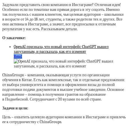
Задумали представить свою компанию в Инстаграме? Отличная идея!
Особенно если по тематике вам прямая дорога в эту соцсеть. Именно
так получилось с нашим клиентом, чья целевая аудитория – школьники
в возрасте от 14 до 18 лет, студенты, а также родители тех и других. Все
они активны в Инстаграме, а значит, все предпосылки к отличным
результатам у нас есть. Рассказываем детали.
О заказчике:
OpenAI признала, что новый интерфейс ChatGPT вышел
запутанным, и рассказала, как его изменят
Read
ChinaGroups – компания, оказывающая услуги по организации
обучения в Китае. Есть как комплексные, так и отдельные предложения:
от выбора университета и помощи в оформлении визы до полной
подготовки подачи документов в высшее учебное заведение. Основное
направление – помощь в получении грантов на образование
в Поднебесной. Сотрудничают с 20 вузами по всей стране.
Задачи и цели:
Цель – охватить целевую аудиторию компании в Инстаграме и привлечь
ее к сотрудничеству с ChinaGroups.