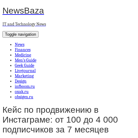
NewsBaza
IT and Technology News
Toggle navigation
News
Finances
Medicine
Men’s Guide
Geek Guide
Livejournal
Marketing
Design
infboom.ru
oxak.ru
obsigen.ru
Кейс по продвижению в
Инстаграме: от 100 до 4 000
подписчиков за 7 месяцев