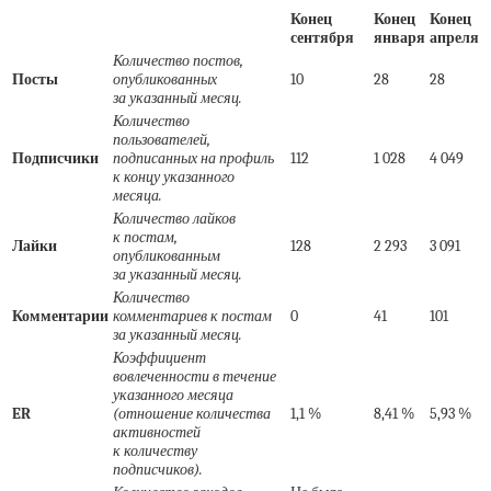
Конец
Конец
Конец
сентября
января
апреля
Количество постов,
Посты
опубликованных
10
28
28
за указанный месяц.
Количество
пользователей,
Подписчики
подписанных на профиль
112
1 028
4 049
к концу указанного
месяца.
Количество лайков
к постам,
Лайки
128
2 293
3 091
опубликованным
за указанный месяц.
Количество
Комментарии
комментариев к постам
0
41
101
за указанный месяц.
Коэффициент
вовлеченности в течение
указанного месяца
ER
(отношение количества
1,1 %
8,41 %
5,93 %
активностей
к количеству
подписчиков).