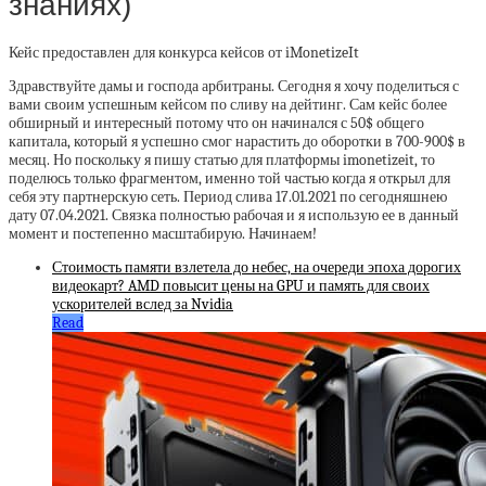
знаниях)
Кейс предоставлен для конкурса кейсов от iMonetizeIt
Здравствуйте дамы и господа арбитраны. Сегодня я хочу поделиться с
вами своим успешным кейсом по сливу на дейтинг. Сам кейс более
обширный и интересный потому что он начинался с 50$ общего
капитала, который я успешно смог нарастить до оборотки в 700-900$ в
месяц. Но поскольку я пишу статью для платформы imonetizeit, то
поделюсь только фрагментом, именно той частью когда я открыл для
себя эту партнерскую сеть. Период слива 17.01.2021 по сегодняшнею
дату 07.04.2021. Связка полностью рабочая и я использую ее в данный
момент и постепенно масштабирую. Начинаем!
Стоимость памяти взлетела до небес, на очереди эпоха дорогих
видеокарт? AMD повысит цены на GPU и память для своих
ускорителей вслед за Nvidia
Read