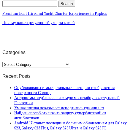
Premium Boat Hire and Yacht Charter Experiences in Paphos
Почему важен регулярный уход за кожей
Categories
Categories
Recent Posts
Опубликованы самые детальные в истории изображения
поверхности Солнца
Астрономы опубликовали самую масштабную карту нашей
Галактики
Умная пленка показывает испортилась еда или нет
Найден способ отключить защиту супербактерий от
антибиотиков
Android 17 станет последним большим обновлением для Galaxy
S23, Galaxy S23 Plus, Galaxy S23 Ultra и Galaxy S23 FE