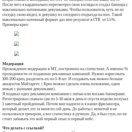
После чего я кардинально пересмотрел свои взгляды и создал баннера с
максимально нативными девушками. Чтобы пользователь чуть ли не
соседку свою видел, и девушку из соседнего подъезда на них. Такой
максимально нативный формат дал мне результат в CTR от 1.5%.
Примеры крео:
Модерация
Прохождение модерации в МТ, построенно на статистике. А именно %
проходимости от поданных рекламных кампаний. Нужно нарисовать
100-200 крео, разделить их по 5-8 шт. И создавать как можно больше
аккаунтов Майтаргет. ( Крео можно сделать очень похожими, один
мокап с разными девушками).
Я подавал одну рекламную компанию с пятью или восьми баннерами.
Регистрировал сначала сам по 5-10 аков в день и спустя неделю получал
1 заветный пройденный. Потом мне надоело и я нанял фрилансера,
который делает это за меня по сей день. До работы с монетой я не
пользовался трекером, а вел статистику в ручную. Да, я был глуп, но не
стоит забывать это мой первый опыт и первый кейс.
Что делать с ссылкой?