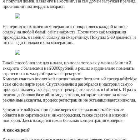
Я покупал домен, вязал его на хостинг. На сам домен загружал преленд,
просивший подтвердить возраст.
На период прохождения модерации я подкреплял к каждой кнопке
ссылку на любой белый сайт знакомств. После того как модерация
проходилась, я заменял ссылку на смартлинку. Покупал 5-10 доменов, и
по очереди подавал их на модерацию.
Такой способ неплох для начала, но после того как у меня забанили 3
аккаунта с балансами на 20000рублей, я решил кардинально поменять
стратегию и начал разбираться с трекером!
К моему счастью imonetizeit предоставляет бесплатный трекер adsbridge
всем своим партнерам. Спустя неделю я разобрался и настроил самую
простую подмену оффера, через трекер ( это все есть в tutorial). И раз в
неделю добавляю базу айпи модераторов, которые заходят на новые
рекламные аккаунты, процесс регистрации не останавливается никогда.
Запомните лайфхак, при сливе через мт всегда выключайте такие
области как саратовская и нижегородская, также саратов и нижний
новгород. Здесь находятся самая большая концентрация модеров.
А как же рои?
К сожалению до того как я начал использовать трекер, мне сложно