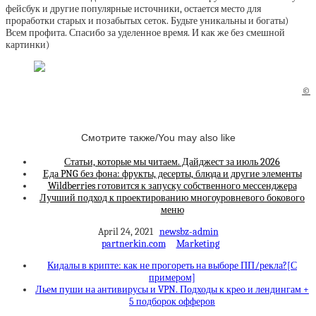
фейсбук и другие популярные источники, остается место для
проработки старых и позабытых сеток. Будьте уникальны и богаты)
Всем профита. Спасибо за уделенное время. И как же без смешной
картинки)
©
Смотрите также/You may also like
Статьи, которые мы читаем. Дайджест за июль 2026
Еда PNG без фона: фрукты, десерты, блюда и другие элементы
Wildberries готовится к запуску собственного мессенджера
Лучший подход к проектированию многоуровневого бокового
меню
April 24, 2021
newsbz-admin
partnerkin.com
Marketing
Кидалы в крипте: как не прогореть на выборе ПП/рекла?[С
примером]
Льем пуши на антивирусы и VPN. Подходы к крео и лендингам +
5 подборок офферов