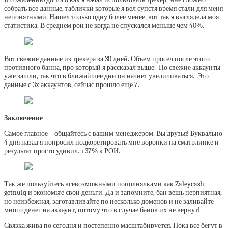
собрать все данные, таблички которые я вел супстя время стали для меня
непонятными. Нашел только одну более менее, вот так я выглядела моя
статистика. В среднем рои не когда не спускался меньше чем 40%.
Вот свежие данные из трекера за 30 дней. Объем просел после этого
противного банна, про который я рассказал выше. Но свежие аккаунты
уже зашли, так что в ближайшее дни он начнет увеличиваться. Это
данные с 3х аккаунтов, сейчас прошло еще 7.
Заключение
Самое главное – общайтесь с вашим менеджером. Вы друзья! Буквально
4 дня назад я попросил подкоретировать мне воронки на сматрлинке и
результат просто удивил. +37% к РОИ.
Так же пользуйтесь всевозможными пополнялками как Zaleycash,
getnuiq и экономьте свои деньги. Да и запомните, бан вешь нерпиятная,
но неизбежная, заготавливайте по несколько доменов и не заливайте
много денег на аккаунт, потому что в случае банов их не вернут!
Связка жива по сегодня и постепенно масштабируется. Пока все бегут в