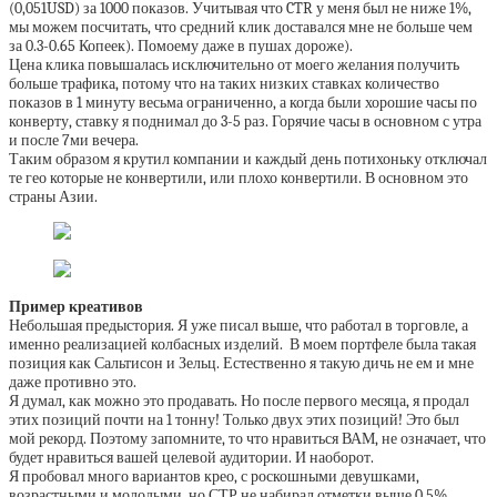
(0,051USD) за 1000 показов. Учитывая что CTR у меня был не ниже 1%,
мы можем посчитать, что средний клик доставался мне не больше чем
за 0.3-0.65 Копеек). Помоему даже в пушах дороже).
Цена клика повышалась исключительно от моего желания получить
больше трафика, потому что на таких низких ставках количество
показов в 1 минуту весьма ограниченно, а когда были хорошие часы по
конверту, ставку я поднимал до 3-5 раз. Горячие часы в основном с утра
и после 7ми вечера.
Таким образом я крутил компании и каждый день потихоньку отключал
те гео которые не конвертили, или плохо конвертили. В основном это
страны Азии.
Пример креативов
Небольшая предыстория. Я уже писал выше, что работал в торговле, а
именно реализацией колбасных изделий. В моем портфеле была такая
позиция как Сальтисон и Зельц. Естественно я такую дичь не ем и мне
даже противно это.
Я думал, как можно это продавать. Но после первого месяца, я продал
этих позиций почти на 1 тонну! Только двух этих позиций! Это был
мой рекорд. Поэтому запомните, то что нравиться ВАМ, не означает, что
будет нравиться вашей целевой аудитории. И наоборот.
Я пробовал много вариантов крео, с роскошными девушками,
возрастными и молодыми, но СТР не набирал отметки выше 0.5%.