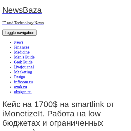
NewsBaza
IT and Technology News
Toggle navigation
News
Finances
Medicine
Men’s Guide
Geek Guide
Livejournal
Marketing
Design
infboom.ru
oxak.ru
obsigen.ru
Кейс на 1700$ на smartlink от
iMonetizeIt. Работа на low
бюджетах и ограниченных