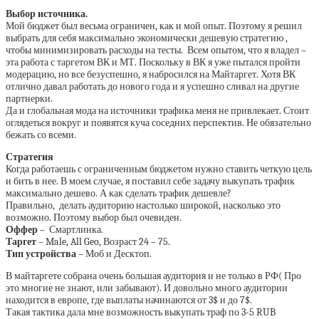
Выбор источника.
Мой бюджет был весьма ограничен, как и мой опыт. Поэтому я решил
выбрать для себя максимально экономически дешевую стратегию ,
чтобы минимизировать расходы на тесты. Всем опытом, что я владел –
эта работа с таргетом ВК и МТ. Поскольку в ВК я уже пытался пройти
модерацию, но все безуспешно, я набросился на Майтаргет. Хотя ВК
отлично давал работать до нового года и я успешно сливал на другие
партнерки.
Да и глобальная мода на источники трафика меня не привлекает. Стоит
оглядеться вокруг и появятся куча соседних перспектив. Не обязательно
бежать со всеми.
Стратегия
Когда работаешь с ограниченным бюджетом нужно ставить четкую цель
и бить в нее. В моем случае, я поставил себе задачу выкупать трафик
максимально дешево. А как сделать трафик дешевле?
Правильно, делать аудиторию настолько широкой, насколько это
возможно. Поэтому выбор был очевиден.
Оффер
– Смартлинка.
Таргет
– Male, All Geo, Возраст 24 – 75.
Тип устройства
– Моб и Десктоп.
В майтаргете собрана очень большая аудитория и не только в РФ( Про
это многие не знают, или забывают). И довольно много аудитории
находится в европе, где выплаты начинаются от 3$ и до 7$.
Такая тактика дала мне возможность выкупать траф по 3-5 RUB