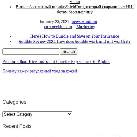
меню
Вышел бесплатный шрифт ShieldFont, который скармливает ИИ-
ботам бессмыслицу
January 23, 2021
newsbz-admin
partnerkin.com
Marketing
Here’s How to Bundle and Save on Your Insurance
Audible Review 2021: How does Audible work and is it worth it?
Premium Boat Hire and Yacht Charter Experiences in Paphos
Почему важен регулярный уход за кожей
Categories
Categories
Recent Posts