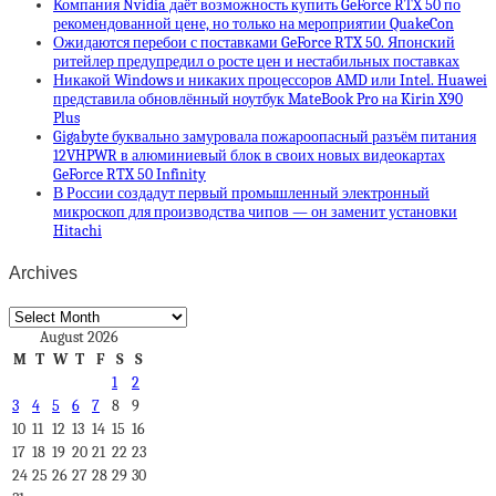
Компания Nvidia даёт возможность купить GeForce RTX 50 по
рекомендованной цене, но только на мероприятии QuakeCon
Ожидаются перебои с поставками GeForce RTX 50. Японский
ритейлер предупредил о росте цен и нестабильных поставках
Никакой Windows и никаких процессоров AMD или Intel. Huawei
представила обновлённый ноутбук MateBook Pro на Kirin X90
Plus
Gigabyte буквально замуровала пожароопасный разъём питания
12VHPWR в алюминиевый блок в своих новых видеокартах
GeForce RTX 50 Infinity
В России создадут первый промышленный электронный
микроскоп для производства чипов — он заменит установки
Hitachi
Archives
Archives
August 2026
M
T
W
T
F
S
S
1
2
3
4
5
6
7
8
9
10
11
12
13
14
15
16
17
18
19
20
21
22
23
24
25
26
27
28
29
30