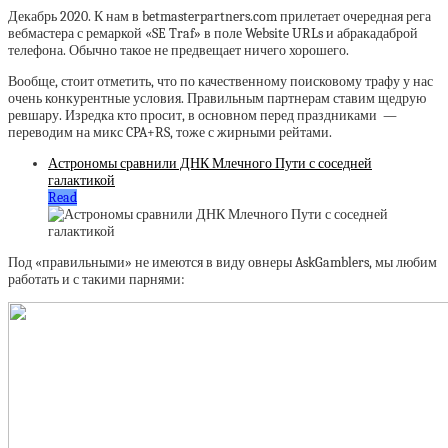
Декабрь 2020. К нам в betmasterpartners.com прилетает очередная рега
вебмастера с ремаркой «SE Traf» в поле Website URLs и абракадаброй
телефона. Обычно такое не предвещает ничего хорошего.
Вообще, стоит отметить, что по качественному поисковому трафу у нас
очень конкурентные условия. Правильным партнерам ставим щедрую
ревшару. Изредка кто просит, в основном перед праздниками —
переводим на микс CPA+RS, тоже с жирными рейтами.
Астрономы сравнили ДНК Млечного Пути с соседней
галактикой
Read
Под «правильными» не имеются в виду овнеры AskGamblers, мы любим
работать и с такими парнями: