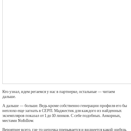
Кто узнал, идем регаемся у нас в партнерке, остальные — читаем
дальше.
А дальше — больше. Ведь кроме собственно генерации профиля его бы
неплохо еще загнать в СЕРП. Маджестик для каждого из найденных
экземпляров показал от 1 до 10 линков. С себе подобных. Анкорных,
местами Nofollow.
Вероятнее всего, где-то цепочка прерывается и виднеется какой-нибудь