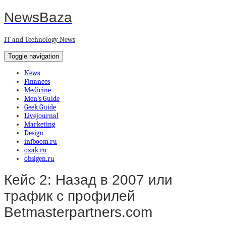
NewsBaza
IT and Technology News
Toggle navigation
News
Finances
Medicine
Men’s Guide
Geek Guide
Livejournal
Marketing
Design
infboom.ru
oxak.ru
obsigen.ru
Кейс 2: Назад в 2007 или
трафик с профилей
Betmasterpartners.com