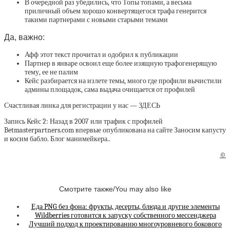
В очередной раз убедились, что Топы топами, а весьма
приличный объем хорошо конвертящегося трафа генерится
такими партнерами с новыми старыми темами
Да, важно:
Афф этот текст прочитал и одобрил к публикации
Партнер в январе освоил еще более изящную трафогенерящую
тему, ее не палим
Кейс разбирается на излете темы, много где профили вычистили
админы площадок, сама выдача очищается от профилей
Счастливая линка для регистрации у нас — ЗДЕСЬ
Запись Кейс 2: Назад в 2007 или трафик с профилей
Betmasterpartners.com впервые опубликована на сайте Заносим капусту
и косим бабло. Блог манимейкера..
©
Смотрите также/You may also like
Еда PNG без фона: фрукты, десерты, блюда и другие элементы
Wildberries готовится к запуску собственного мессенджера
Лучший подход к проектированию многоуровневого бокового