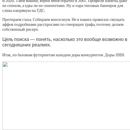
В 2020. Тайм машин, верни меня обратно в 2007. Профили набиты даже
не спином, а едва ли не сниппетами. Ну и пара типовых баннеров для
слива напрямую на ТДС.
Протираем глаза. Собираем консилиум. Не в наших правилах смущать
аффов подробными расспросами по генерации трафа, поэтому делаем
собственный рисерч.
Цель поиска — понять, насколько это вообще возможно в
сегодняшних реалиях.
Итак, по базовым футпринтам находим доры конкурентов. Доры-2020.