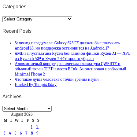
Categories
Categories
Recent Posts
Samsung передумала: Galaxy S23 FE должен был получить
Android 18, но поддержка остановится на Android 17
AMD выпустила два Ryzen без главной фишки Ryzen AI — NPU
из Ryzen 5 439 и Ryzen 7 449 просто убрали
Алюминиевый корпус, физическая клавиатура QWERTY и
обычный экран OLED вместо E Ink. Анонсирован необычный
Minimal Phone 2
Что такое душа человека с точки зрения науки
Hacked By Tempix 0day
Archives
Archives
August 2026
M
T
W
T
F
S
S
1
2
3
4
5
6
7
8
9