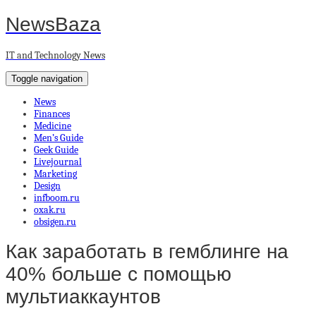
NewsBaza
IT and Technology News
Toggle navigation
News
Finances
Medicine
Men’s Guide
Geek Guide
Livejournal
Marketing
Design
infboom.ru
oxak.ru
obsigen.ru
Как заработать в гемблинге на
40% больше с помощью
мультиаккаунтов