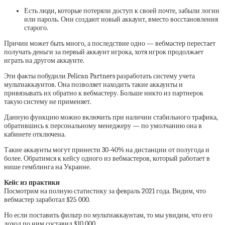
Есть люди, которые потеряли доступ к своей почте, забыли логин
или пароль. Они создают новый аккаунт, вместо восстановления
старого.
Причин может быть много, а последствие одно — вебмастер перестает
получать деньги за первый аккаунт игрока, хотя игрок продолжает
играть на другом аккаунте.
Эти факты побудили Pelican Partners разработать систему учета
мультиаккаунтов. Она позволяет находить такие аккаунты и
привязывать их обратно к вебмастеру. Больше никто из партнерок
такую систему не применяет.
Данную функцию можно включить при наличии стабильного трафика,
обратившись к персональному менеджеру — по умолчанию она в
кабинете отключена.
Такие аккаунты могут принести 30-40% на дистанции от полугода и
более. Обратимся к кейсу одного из вебмастеров, который работает в
нише гемблинга на Украине.
Кейс из практики
Посмотрим на полную статистику за февраль 2021 года. Видим, что
вебмастер заработал $25 000.
Но если поставить фильтр по мультиаккаунтам, то мы увидим, что его
доход по ним составил $10 000.