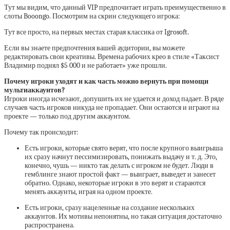
Тут мы видим, что данный VIP предпочитает играть преимущественно в
слоты Booongo. Посмотрим на скрин следующего игрока:
Тут все просто, на первых местах старая классика от Igrosoft.
Если вы знаете предпочтения вашей аудитории, вы можете
редактировать свои креативы. Времена рабочих крео в стиле «Таксист
Владимир поднял $5 000 и не работает» уже прошли.
Почему игроки уходят и как часть можно вернуть при помощи
мультиаккаунтов?
Игроки иногда исчезают, допушить их не удается и доход падает. В ряде
случаев часть игроков никуда не пропадает. Они остаются и играют на
проекте — только под другим аккаунтом.
Почему так происходит:
Есть игроки, которые свято верят, что после крупного выигрыша
их сразу начнут пессимизировать, понижать выдачу и т. д. Это,
конечно, чушь — никто так делать с игроком не будет. Люди в
гемблинге знают простой факт — выиграет, выведет и занесет
обратно. Однако, некоторые игроки в это верят и стараются
менять аккаунты, играя на одном проекте.
Есть игроки, сразу нацеленные на создание нескольких
аккаунтов. Их мотивы непонятны, но такая ситуация достаточно
распространена.