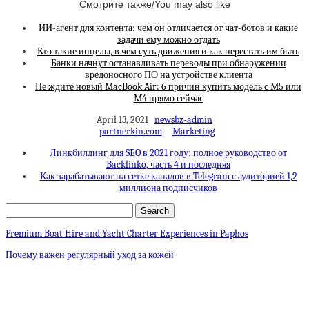
Смотрите также/You may also like
ИИ-агент для контента: чем он отличается от чат-ботов и какие
задачи ему можно отдать
Кто такие инцелы, в чем суть движения и как перестать им быть
Банки начнут останавливать переводы при обнаружении
вредоносного ПО на устройстве клиента
Не ждите новый MacBook Air: 6 причин купить модель с M5 или
M4 прямо сейчас
April 13, 2021
newsbz-admin
partnerkin.com
Marketing
Линкбилдинг для SEO в 2021 году: полное руководство от
Backlinko, часть 4 и последняя
Как зарабатывают на сетке каналов в Telegram с аудиторией 1,2
миллиона подписчиков
Premium Boat Hire and Yacht Charter Experiences in Paphos
Почему важен регулярный уход за кожей