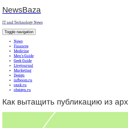
NewsBaza
IT and Technology News
Toggle navigation
News
Finances
Medicine
Men’s Guide
Geek Guide
Livejournal
Marketing
Design
infboom.ru
oxak.ru
obsigen.ru
Как вытащить публикацию из арх