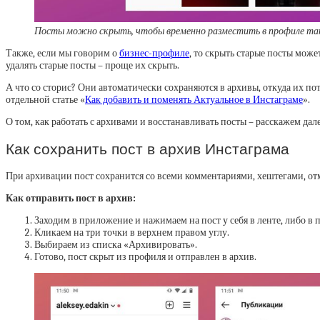
Посты можно скрыть, чтобы временно разместить в профиле та
Также, если мы говорим о
бизнес-профиле
, то скрыть старые посты мож
удалять старые посты – проще их скрыть.
А что со сторис? Они автоматически сохраняются в архивы, откуда их пот
отдельной статье «
Как добавить и поменять Актуальное в Инстаграме
».
О том, как работать с архивами и восстанавливать посты – расскажем да
Как сохранить пост в архив Инстаграма
При архивации пост сохранится со всеми комментариями, хештегами, отме
Как отправить пост в архив:
Заходим в приложение и нажимаем на пост у себя в ленте, либо в 
Кликаем на три точки в верхнем правом углу.
Выбираем из списка «Архивировать».
Готово, пост скрыт из профиля и отправлен в архив.