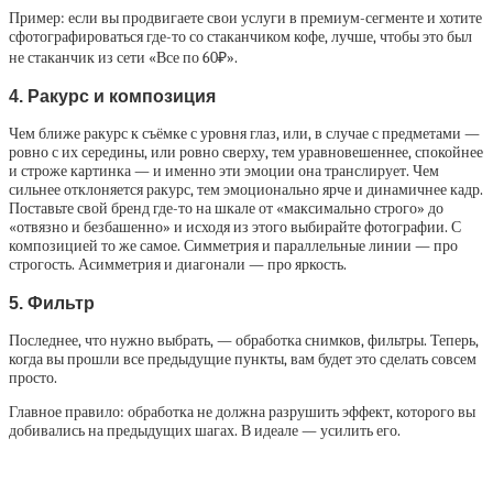
Пример: если вы продвигаете свои услуги в премиум-сегменте и хотите
сфотографироваться где-то со стаканчиком кофе, лучше, чтобы это был
не стаканчик из сети «Все по 60₽».
4. Ракурс и композиция
Чем ближе ракурс к съёмке с уровня глаз, или, в случае с предметами —
ровно с их середины, или ровно сверху, тем уравновешеннее, спокойнее
и строже картинка — и именно эти эмоции она транслирует. Чем
сильнее отклоняется ракурс, тем эмоционально ярче и динамичнее кадр.
Поставьте свой бренд где-то на шкале от «максимально строго» до
«отвязно и безбашенно» и исходя из этого выбирайте фотографии. С
композицией то же самое. Симметрия и параллельные линии — про
строгость. Асимметрия и диагонали — про яркость.
5. Фильтр
Последнее, что нужно выбрать, — обработка снимков, фильтры. Теперь,
когда вы прошли все предыдущие пункты, вам будет это сделать совсем
просто.
Главное правило: обработка не должна разрушить эффект, которого вы
добивались на предыдущих шагах. В идеале — усилить его.