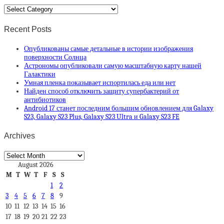
Categories
Recent Posts
Опубликованы самые детальные в истории изображения
поверхности Солнца
Астрономы опубликовали самую масштабную карту нашей
Галактики
Умная пленка показывает испортилась еда или нет
Найден способ отключить защиту супербактерий от
антибиотиков
Android 17 станет последним большим обновлением для Galaxy
S23, Galaxy S23 Plus, Galaxy S23 Ultra и Galaxy S23 FE
Archives
Archives
August 2026
M
T
W
T
F
S
S
1
2
3
4
5
6
7
8
9
10
11
12
13
14
15
16
17
18
19
20
21
22
23