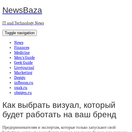
NewsBaza
IT and Technology News
Toggle navigation
News
Finances
Medicine
Men’s Guide
Geek Guide
Livejournal
Marketing
Design
infboom.ru
oxak.ru
obsigen.ru
Как выбрать визуал, который
будет работать на ваш бренд
Предпринимателям и экспертам, которые только запускают свой