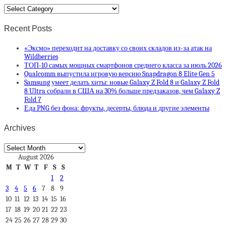
Categories
Recent Posts
«Эксмо» переходит на доставку со своих складов из-за атак на
Wildberries
ТОП-10 самых мощных смартфонов среднего класса за июль 2026
Qualcomm выпустила игровую версию Snapdragon 8 Elite Gen 5
Samsung умеет делать хиты: новые Galaxy Z Fold 8 и Galaxy Z Fold
8 Ultra собрали в США на 30% больше предзаказов, чем Galaxy Z
Fold 7
Еда PNG без фона: фрукты, десерты, блюда и другие элементы
Archives
Archives
August 2026
M
T
W
T
F
S
S
1
2
3
4
5
6
7
8
9
10
11
12
13
14
15
16
17
18
19
20
21
22
23
24
25
26
27
28
29
30