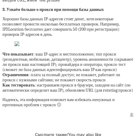
вводим URL, жмем “test proxies”
3. Узнаём больше о прокси при помощи базы данных
Хорошие базы данных IP-адресов стоят денег, хотя некоторые
позволяют провести несколько бесплатных проверок. Например,
IP2Location бесплатно дает совершить 50 (200 при регистрации)
проверок IP-адресов в день.
Что показывает
: ваш IP-адрес и местоположение; тип прокси
(резидентные, мобильные, датацентр); уровень анонимности (скрывают
ли прокси ваш настоящий IP); провайдера и оператора; прокси-тест
(сможет ли база данных идентифицировать ваш IP как прокси)
Ограничения
: плата за полный доступ; не покажет, работают ли
прокси с нужными сайтами; не покажет скорость прокси
Как тестировать
: настраиваем прокси в браузере, заходим на сайт (он
автоматически определит ваш IP), обновляем URL (для rotating прокси)
Надеюсь, эта информация поможет вам избежать ненужных и
противных проблем с прокси 🙂
©
Смотрите также/You may also like