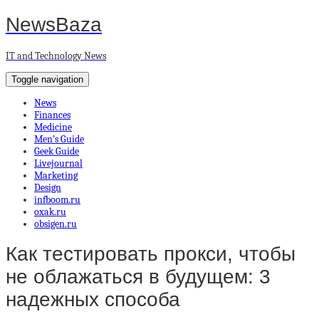
NewsBaza
IT and Technology News
Toggle navigation
News
Finances
Medicine
Men’s Guide
Geek Guide
Livejournal
Marketing
Design
infboom.ru
oxak.ru
obsigen.ru
Как тестировать прокси, чтобы
не облажаться в будущем: 3
надежных способа