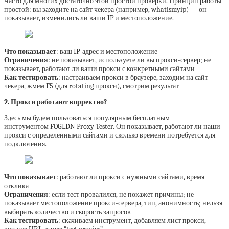
Часто для многих достаточно этой простой проверки. Принцип работы
простой: вы заходите на сайт чекера (например, whatismyip) — он
показывает, изменились ли ваши IP и местоположение.
Что показывает
: ваш IP-адрес и местоположение
Ограничения
: не показывает, используете ли вы прокси-сервер; не
показывает, работают ли ваши прокси с конкретными сайтами
Как тестировать
: настраиваем прокси в браузере, заходим на сайт
чекера, жмем F5 (для rotating прокси), смотрим результат
2. Прокси работают корректно?
Здесь мы будем пользоваться популярным бесплатным
инструментом FOGLDN Proxy Tester. Он показывает, работают ли наши
прокси с определенными сайтами и сколько времени потребуется для
подключения.
Что показывает
: работают ли прокси с нужными сайтами, время
отклика
Ограничения
: если тест провалился, не покажет причины; не
показывает местоположение прокси-сервера, тип, анонимность; нельзя
выбирать количество и скорость запросов
Как тестировать
: скачиваем инструмент, добавляем лист прокси,