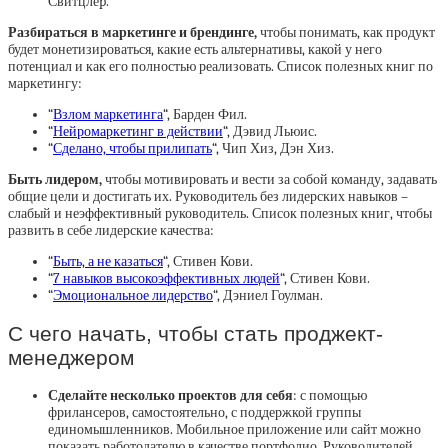
Свитцлеp.
Разбираться в маркетинге и брендинге,
чтобы понимать, как продукт
будет монетизироваться, какие есть альтернативы, какой у него
потенциал и как его полностью реализовать. Список полезных книг по
маркетингу:
“
Взлом маркетинга
“, Барден Фил.
“
Нейромаркетинг в действии
“, Дэвид Льюис.
“
Сделано, чтобы прилипать
“, Чип Хиз, Дэн Хиз.
Быть лидером,
чтобы мотивировать и вести за собой команду, задавать
общие цели и достигать их. Руководитель без лидерских навыков –
слабый и неэффективный руководитель. Список полезных книг, чтобы
развить в себе лидерские качества:
“
Быть, а не казаться
“, Стивен Кови.
“
7 навыков высокоэффективных людей
“, Стивен Кови.
“
Эмоциональное лидерство
“, Дэниел Гоулман.
С чего начать, чтобы стать проджект-
менеджером
Сделайте несколько проектов для себя
: с помощью
фрилансеров, самостоятельно, с поддержкой группы
единомышленников. Мобильное приложение или сайт можно
показать работодателю в качестве портфолио. Руководителей