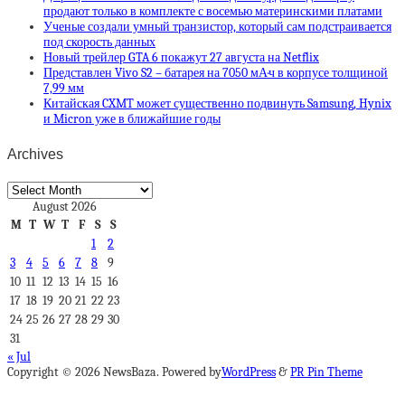
продают только в комплекте с восемью материнскими платами
Ученые создали умный транзистор, который сам подстраивается
под скорость данных
Новый трейлер GTA 6 покажут 27 августа на Netflix
Представлен Vivo S2 – батарея на 7050 мА·ч в корпусе толщиной
7,99 мм
Китайская CXMT может существенно подвинуть Samsung, Hynix
и Micron уже в ближайшие годы
Archives
Archives
August 2026
M
T
W
T
F
S
S
1
2
3
4
5
6
7
8
9
10
11
12
13
14
15
16
17
18
19
20
21
22
23
24
25
26
27
28
29
30
31
« Jul
Copyright © 2026 NewsBaza. Powered by
WordPress
&
PR Pin Theme