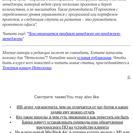
менеджера, который ведет сразу несколько проектов и берет
количеством, а не масштабом. Такие руководители IT-проектов с
определенного уровня управляются с программой или портфелем
проектов, а следующая ступень их развития – это руководитель
проектного офиса”.
Читать ещё: “
Чем отличается продакт-менеджер от проджект-
менеджера
“
Мнение автора и редакции может не совпадать. Хотите написать
колонку для “Нетологии”? Читайте наши
условия публикации
. Чтобы
быть в курсе всех новостей и читать новые статьи, присоединяйтесь к
Телеграм-каналу Нетологии
.
©
Смотрите также/You may also like
ИИ-агент для контента: чем он отличается от чат-ботов и какие
задачи ему можно отдать
Кто такие инцелы, в чем суть движения и как перестать им быть
Банки начнут останавливать переводы при обнаружении
вредоносного ПО на устройстве клиента
Не ждите новый MacBook Air: 6 причин купить модель с M5 или