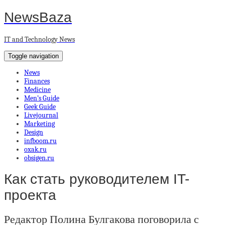
NewsBaza
IT and Technology News
Toggle navigation
News
Finances
Medicine
Men’s Guide
Geek Guide
Livejournal
Marketing
Design
infboom.ru
oxak.ru
obsigen.ru
Как стать руководителем IT-
проекта
Редактор Полина Булгакова поговорила с