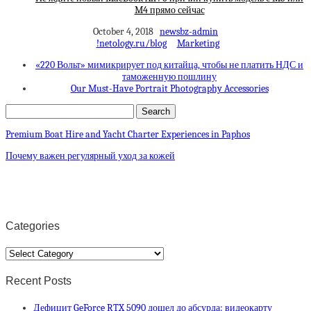
M4 прямо сейчас
October 4, 2018
newsbz-admin
!netology.ru/blog
Marketing
«220 Вольт» мимикрирует под китайца, чтобы не платить НДС и
таможенную пошлину
Our Must-Have Portrait Photography Accessories
Premium Boat Hire and Yacht Charter Experiences in Paphos
Почему важен регулярный уход за кожей
Categories
Categories
Recent Posts
Дефицит GeForce RTX 5090 дошел до абсурда: видеокарту