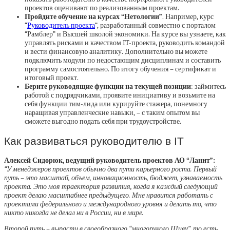
проектов оценивают по реализованным проектам.
Пройдите обучение на курсах “Нетологии”
. Например, курс
“
Руководитель проекта
“, разработанный совместно с порталом
“Рамблер” и Высшей школой экономики. На курсе вы узнаете, как
управлять рисками и качеством IT-проекта, руководить командой
и вести финансовую аналитику. Дополнительно вы можете
подключить модули по недостающим дисциплинам и составить
программу самостоятельно. По итогу обучения – сертификат и
итоговый проект.
Берите руководящие функции на текущей позиции
: займитесь
работой с подрядчиками, проявите инициативу и возьмите на
себя функции тим-лида или курируйте стажера, понемногу
наращивая управленческие навыки, – с таким опытом вы
сможете выгодно подать себя при трудоустройстве.
Как развиваться руководителю в IT
Алексей Сидорюк, ведущий руководитель проектов АО “Ланит”:
“У менеджеров проектов обычно два пути карьерного роста. Первый
путь – это масштаб, объем, инновационность, бюджет, узнаваемость
проекта. Это моя траектория развития, когда я каждый следующий
проект делаю масштабнее предыдущего. Мне нравится работать с
проектами федерального и международного уровня и делать то, что
никто никогда не делал ни в России, ни в мире.
Второй путь – вырасти в своеобразного “многорукого Шиву”, то есть