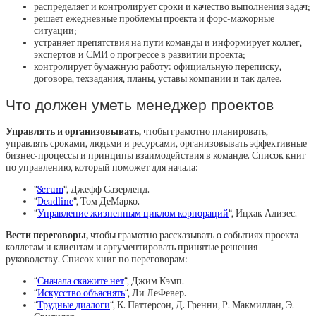
распределяет и контролирует сроки и качество выполнения задач;
решает ежедневные проблемы проекта и форс-мажорные
ситуации;
устраняет препятствия на пути команды и информирует коллег,
экспертов и СМИ о прогрессе в развитии проекта;
контролирует бумажную работу: официальную переписку,
договора, техзадания, планы, уставы компании и так далее.
Что должен уметь менеджер проектов
Управлять и организовывать,
чтобы грамотно планировать,
управлять сроками, людьми и ресурсами, организовывать эффективные
бизнес-процессы и принципы взаимодействия в команде. Список книг
по управлению, который поможет для начала:
“
Scrum
“, Джефф Сазерленд.
“
Deadline
“, Том ДеМарко.
“
Управление жизненным циклом корпораций
“, Ицхак Адизес.
Вести переговоры,
чтобы грамотно рассказывать о событиях проекта
коллегам и клиентам и аргументировать принятые решения
руководству. Список книг по переговорам:
“
Сначала скажите нет
“, Джим Кэмп.
“
Искусство объяснять
“, Ли ЛеФевер.
“
Трудные диалоги
“, К. Паттерсон, Д. Гренни, Р. Макмиллан, Э.