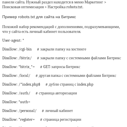
панели сайта. Нужный раздел находится в меню Маркетинг >
Поисковая оптимизация > Настройка robots.txt.
Пример robots.txt для сайта на Битрикс
Похожий набор рекомендаций с дополнениями, подразумевающими,
что у сайта есть личный кабинет пользователя.
User-agent: *
Disallow: /cgi-bin # закрыли папку на хостинге
Disallow: /bitrix/ # закрыли папку с системными файлами Битрикс
Disallow: *bitrix_*= # GET-запросы Битрикс
Disallow: /local/ # другая папка с системными файлами Битрикс
Disallow: /*index.php$ # дубли страниц с index.php
Disallow: /auth/ # страница авторизации
Disallow: *auth=
Disallow: /personal/ # личный кабинет
Disallow: *register= # страница регистрации