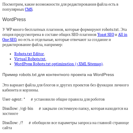
Посмотрим, какие возможности для редактирования файла есть в
популярных
CMS
.
WordPress
У WP много бесплатных плагинов, которые формируют robots.txt. Эта
опция предусмотрена в составе общих SEO-плагинов
Yoast SEO
и
All in
One SEO
, но есть и отдельные, которые отвечают за создание и
редактирование файла, например:
Robots.txt Editor
,
Virtual Robots.txt
,
WordPress Robots.txt optimization (+XML Sitemap)
.
Пример robots.txt для контентного проекта на WordPress
Это вариант файла для блогов и других проектов без функции личного
кабинета и корзины.
User-agent: * # установили общие правила для роботов
Disallow: /cgi-bin # закрыли системную папку, которая находится на
хостинге
Disallow: /? # обобщили все параметры запроса на главной странице
сайта