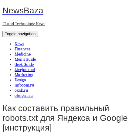
NewsBaza
IT and Technology News
Toggle navigation
News
Finances
Medicine
Men’s Guide
Geek Guide
Livejournal
Marketing
Design
infboom.ru
oxak.ru
obsigen.ru
Как составить правильный
robots.txt для Яндекса и Google
[инструкция]