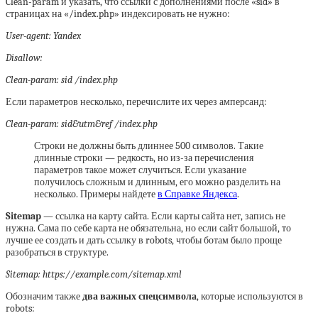
Clean-param и указать, что ссылки с дополнениями после «sid» в
страницах на «/index.php» индексировать не нужно:
User-agent: Yandex
Disallow:
Clean-param: sid /index.php
Если параметров несколько, перечислите их через амперсанд:
Clean-param: sid&utm&ref /index.php
Строки не должны быть длиннее 500 символов. Такие
длинные строки — редкость, но из-за перечисления
параметров такое может случиться. Если указание
получилось сложным и длинным, его можно разделить на
несколько. Примеры найдете
в Справке Яндекса
.
Sitemap
— ссылка на карту сайта. Если карты сайта нет, запись не
нужна. Сама по себе карта не обязательна, но если сайт большой, то
лучше ее создать и дать ссылку в robots, чтобы ботам было проще
разобраться в структуре.
Sitemap: https://example.com/sitemap.xml
Обозначим также
два важных спецсимвола
, которые используются в
robots: