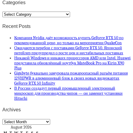
Categories
Categories
Recent Posts
Компания Nvidia даёт возможность купить GeForce RTX 50 по
рекомендованной цене, но только на мероприятии QuakeCon
Ожидаются перебои с поставками GeForce RTX 50. Японский
ритейлер предупредил о росте цен и нестабильных поставках
Никакой Windows и никаких процессоров AMD или Intel. Huawei
представила обновлённый ноутбук MateBook Pro на Kirin X90
Plus
Gigabyte буквально замуровала пожароопасный разъём питания
12VHPWR в алюминиевый блок в своих новых видеокартах
GeForce RTX 50 Infinity
В России создадут первый промышленный электронный
микроскоп для производства чипов — он заменит установки
Hitachi
Archives
Archives
August 2026