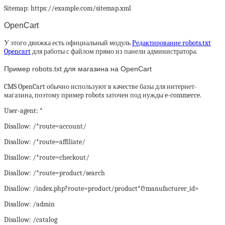
Sitemap: https://example.com/sitemap.xml
OpenCart
У этого движка есть официальный модуль
Редактирование robots.txt
Opencart
для работы с файлом прямо из панели администратора.
Пример robots.txt для магазина на OpenCart
CMS OpenCart обычно используют в качестве базы для интернет-
магазина, поэтому пример robots заточен под нужды e-commerce.
User-agent: *
Disallow: /*route=account/
Disallow: /*route=affiliate/
Disallow: /*route=checkout/
Disallow: /*route=product/search
Disallow: /index.php?route=product/product*&manufacturer_id=
Disallow: /admin
Disallow: /catalog