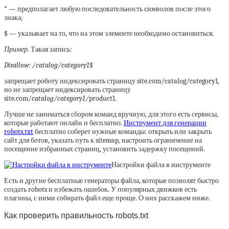
* — предполагает любую последовательность символов после этого
знака;
$ — указывает на то, что на этом элементе необходимо остановиться.
Пример.
Такая запись:
Disallow: /catalog/category1
$
запрещает роботу индексировать страницу site.com/catalog/category1,
но не запрещает индексировать страницу
site.com/
catalog/category1/
product1.
Лучше не заниматься сбором команд вручную, для этого есть сервисы,
которые работают онлайн и бесплатно.
Инструмент для генерации
robots.txt
бесплатно соберет нужные команды: открыть или закрыть
сайт для ботов, указать путь к sitemap, настроить ограничение на
посещение избранных страниц, установить задержку посещений.
Настройки файла в инструменте
Есть и другие бесплатные генераторы файла, которые позволят быстро
создать robots и избежать ошибок. У популярных движков есть
плагины, с ними собирать файл еще проще. О них расскажем ниже.
Как проверить правильность robots.txt