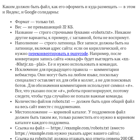
Каким должен быть файл, как его оформить и куда размещать — в этом
и Яндекс, и Google солидарны:
Формат — только txt.
Вес — не превышающий 32 КБ.
Название — строго строчными буквами «robots.txt». Никакие
другие варианты, к примеру, с заглавной, боты не воспримут.
Наполнение — строго латиница. Все записи должны быть на
латинице, включая адрес сайта: если он кириллический, его
нужно
переконвертировать в punycode
. Например, после
конвертации запись сайта «окна.рф» будет выглядеть как «xn-
-80atjc.xn--p1ai». Ее и нужно использовать в командах.
Исключение для предыдущего правила — комментарии
вебмастера. Они могут быть на любом языке, поскольку
специалист оставляет их для себя и коллег, а не для поисковых
ботов. Для обозначения комментариев используют символ «#».
Все, что указано после «#», роботы проигнорируют, поэтому
следите, чтобы туда случайно не попали важные команды.
Количество файлов robots.txt — должен быть один общий файл
на весь сайт вместе с поддоменами.
Местоположение — корневой каталог. У поддоменов файл
должен быть таким же, только разместить его нужно в корневом
каталоге каждого поддомена.
Ссылка на файл — https://example.com/robots.txt (вместо
https://example.com нужно указать адрес вашего сайта).
Ссылка на robots.txt должна отдавать код ответа сервера 200 OK.