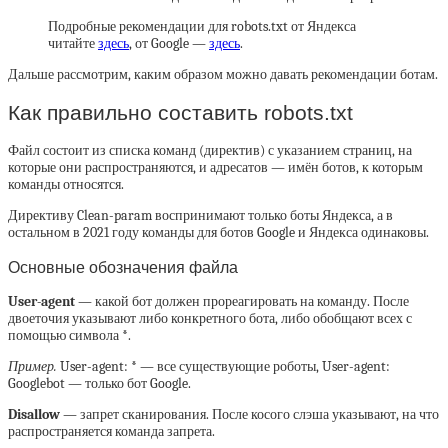
Подробные рекомендации для robots.txt от Яндекса
читайте
здесь
, от Google —
здесь
.
Дальше рассмотрим, каким образом можно давать рекомендации ботам.
Как правильно составить robots.txt
Файл состоит из списка команд (директив) с указанием страниц, на
которые они распространяются, и адресатов — имён ботов, к которым
команды относятся.
Директиву Clean-param воспринимают только боты Яндекса, а в
остальном в 2021 году команды для ботов Google и Яндекса одинаковы.
Основные обозначения файла
User-agent
— какой бот должен прореагировать на команду. После
двоеточия указывают либо конкретного бота, либо обобщают всех с
помощью символа *.
Пример.
User-agent: * — все существующие роботы, User-agent:
Googlebot — только бот Google.
Disallow
— запрет сканирования. После косого слэша указывают, на что
распространяется команда запрета.