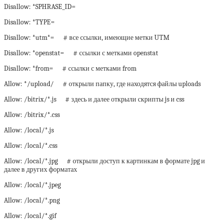
Disallow: *SPHRASE_ID=
Disallow: *TYPE=
Disallow: *utm*= # все ссылки, имеющие метки UTM
Disallow: *openstat= # ссылки с метками openstat
Disallow: *from= # ссылки с метками from
Allow: */upload/ # открыли папку, где находятся файлы uploads
Allow: /bitrix/*.js # здесь и далее открыли скрипты js и css
Allow: /bitrix/*.css
Allow: /local/*.js
Allow: /local/*.css
Allow: /local/*.jpg # открыли доступ к картинкам в формате jpg и
далее в других форматах
Allow: /local/*.jpeg
Allow: /local/*.png
Allow: /local/*.gif