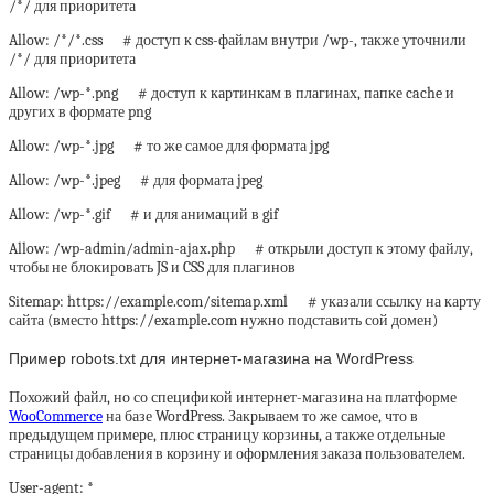
/*/ для приоритета
Allow: /*/*.css # доступ к css-файлам внутри /wp-, также уточнили
/*/ для приоритета
Allow: /wp-*.png # доступ к картинкам в плагинах, папке cache и
других в формате png
Allow: /wp-*.jpg # то же самое для формата jpg
Allow: /wp-*.jpeg # для формата jpeg
Allow: /wp-*.gif # и для анимаций в gif
Allow: /wp-admin/admin-ajax.php # открыли доступ к этому файлу,
чтобы не блокировать JS и CSS для плагинов
Sitemap: https://example.com/sitemap.xml # указали ссылку на карту
сайта (вместо https://example.com нужно подставить сой домен)
Пример robots.txt для интернет-магазина на WordPress
Похожий файл, но со спецификой интернет-магазина на платформе
WooCommerce
на базе WordPress. Закрываем то же самое, что в
предыдущем примере, плюс страницу корзины, а также отдельные
страницы добавления в корзину и оформления заказа пользователем.
User-agent: *