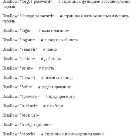
Disallow: *forgot_password= # страница с функцией восстановления
пароля
Disallow: *change_password= # страница с возможностью изменить
пароль
Disallow: *login= # вход с логином
Disallow: *logout= # выход из кабинета
Disallow: */search/ # поиск
Disallow: *action= # действия
Disallow: *print= # печать
Disallow: *?new=Y # новая страница
Disallow: *?edit= # редактирование
Disallow: *?preview= # предпросмотр
Disallow: *backurl= # трекбеки
Disallow: *back_url=
Disallow: *back_url_admin=
Disallow: *captcha # страница с прохождением капчи