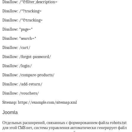
Disallow: /*&filter_description=
Disallow: /*?tracking=
Disallow: /*&tracking=
Disallow: *page=*
Disallow: *search=*
Disallow: /cart/
Disallow: /forgot-password/
Disallow: /login/
Disallow: /compare-products/
Disallow: /add-return/
Disallow: /vouchers/
Sitemap: https://example.com/sitemap.xml
Joomla
Отдельных расширений, связанных с формированием файла robots.txt
для этой CMS нет, система управления автоматически генерирует файл