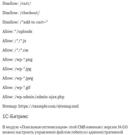
Disallow: /cart/
Disallow: /checkout/
Disallow: /*add-to-cart=*
Allow: */uploads
Allow: /*/*.js
Allow: /*/*.css
Allow: /wp-*.png
Allow: /wp-*.jpg
Allow: /wp-*.jpeg
Allow: /wp-*.gif
Allow: /wp-admin/admin-ajax.php
Sitemap: https://example.com/sitemap.xml
1C-Битрикс
В модуле «Поисковая оптимизация» этой CMS начиная с версии 14.0.0
можно настроить управление файлом robots из административной