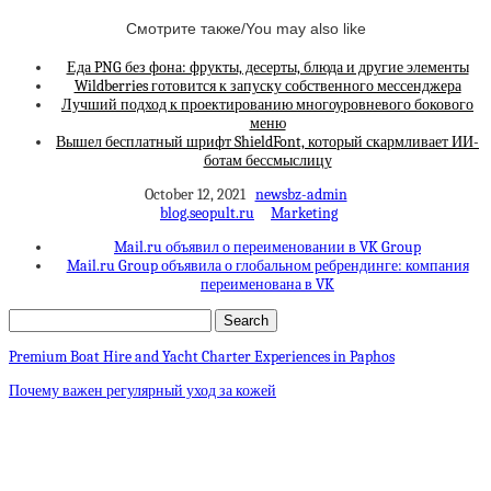
Смотрите также/You may also like
Еда PNG без фона: фрукты, десерты, блюда и другие элементы
Wildberries готовится к запуску собственного мессенджера
Лучший подход к проектированию многоуровневого бокового
меню
Вышел бесплатный шрифт ShieldFont, который скармливает ИИ-
ботам бессмыслицу
October 12, 2021
newsbz-admin
blog.seopult.ru
Marketing
Mail.ru объявил о переименовании в VK Group
Mail.ru Group объявила о глобальном ребрендинге: компания
переименована в VK
Premium Boat Hire and Yacht Charter Experiences in Paphos
Почему важен регулярный уход за кожей