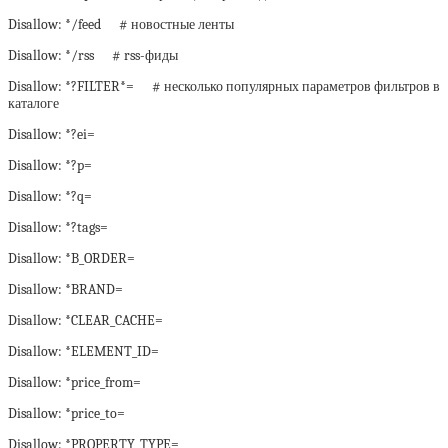
Disallow: */feed # новостные ленты
Disallow: */rss # rss-фиды
Disallow: *?FILTER*= # несколько популярных параметров фильтров в
каталоге
Disallow: *?ei=
Disallow: *?p=
Disallow: *?q=
Disallow: *?tags=
Disallow: *B_ORDER=
Disallow: *BRAND=
Disallow: *CLEAR_CACHE=
Disallow: *ELEMENT_ID=
Disallow: *price_from=
Disallow: *price_to=
Disallow: *PROPERTY_TYPE=