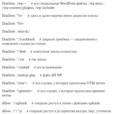
Disallow: /wp— # все специальные WordPress-файлы: /wp-json/,
/wp-content/plugins, /wp-includes
Disallow: *?s= # здесь и далее перечисление запросов поиска
Disallow: *&s=
Disallow: /search/
Disallow: */trackback # закрыли трекбеки — уведомления о
появлении ссылки на статью
Disallow: */feed # новостные ленты полностью
Disallow: */rss # rss-ленты
Disallow: */embed # все встраивания
Disallow: /xmlrpc.php # файл API WP
Disallow: *utm*= # все ссылки, у которых прописаны UTM-метки
Disallow: *openstat= # все ссылки, у которых прописаны openstat-
метки
Allow: */uploads # открыли доступ к папке с файлами uploads
Allow: /*/*.js # открыли доступ к js-скриптам внутри /wp-, уточнили