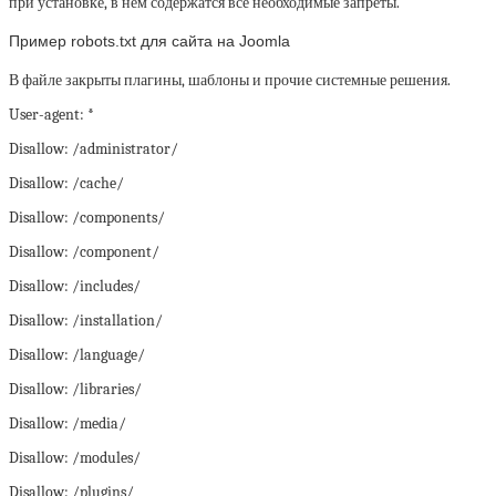
при установке, в нем содержатся все необходимые запреты.
Пример robots.txt для сайта на Joomla
В файле закрыты плагины, шаблоны и прочие системные решения.
User-agent: *
Disallow: /administrator/
Disallow: /cache/
Disallow: /components/
Disallow: /component/
Disallow: /includes/
Disallow: /installation/
Disallow: /language/
Disallow: /libraries/
Disallow: /media/
Disallow: /modules/
Disallow: /plugins/