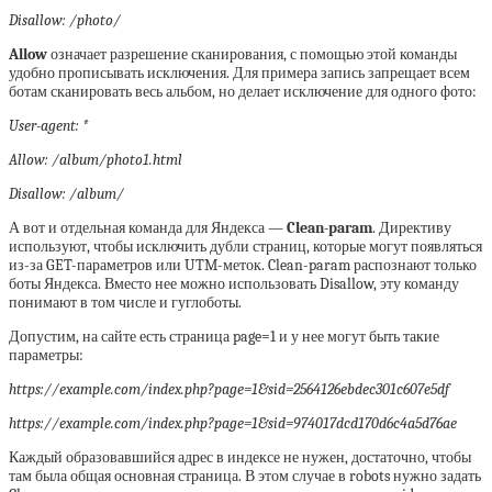
Disallow: /photo/
Allow
означает разрешение сканирования, с помощью этой команды
удобно прописывать исключения. Для примера запись запрещает всем
ботам сканировать весь альбом, но делает исключение для одного фото:
User-agent: *
Allow: /album/photo1.html
Disallow: /album/
А вот и отдельная команда для Яндекса —
Clean-param
. Директиву
используют, чтобы исключить дубли страниц, которые могут появляться
из-за GET-параметров или UTM-меток. Clean-param распознают только
боты Яндекса. Вместо нее можно использовать Disallow, эту команду
понимают в том числе и гуглоботы.
Допустим, на сайте есть страница page=1 и у нее могут быть такие
параметры:
https://example.com/index.php?page=1&sid=2564126ebdec301c607e5df
https://example.com/index.php?page=1&sid=974017dcd170d6c4a5d76ae
Каждый образовавшийся адрес в индексе не нужен, достаточно, чтобы
там была общая основная страница. В этом случае в robots нужно задать