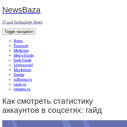
NewsBaza
IT and Technology News
Toggle navigation
News
Finances
Medicine
Men’s Guide
Geek Guide
Livejournal
Marketing
Design
infboom.ru
oxak.ru
obsigen.ru
Как смотреть статистику
аккаунтов в соцсетях: гайд