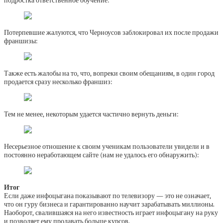
подростка ответственное обучение:
Потерпевшие жалуются, что Черноусов заблокировал их после продажи
франшизы:
Также есть жалобы на то, что, вопреки своим обещаниям, в один город
продается сразу несколько франшиз:
Тем не менее, некоторым удается частично вернуть деньги:
Несерьезное отношение к своим ученикам пользователи увидели и в
постоянно неработающем сайте (нам не удалось его обнаружить):
Итог
Если даже инфоцыгана показывают по телевизору — это не означает,
что он гуру бизнеса и гарантированно научит зарабатывать миллионы.
Наоборот, свалившаяся на него известность играет инфоцыгану на руку
и позволяет ему продавать больше курсов.