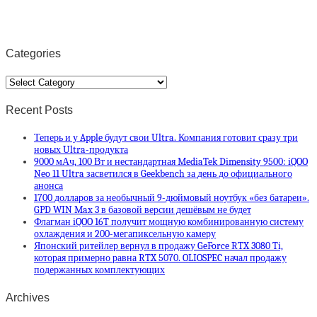
Categories
Categories
Recent Posts
Теперь и у Apple будут свои Ultra. Компания готовит сразу три
новых Ultra-продукта
9000 мАч, 100 Вт и нестандартная MediaTek Dimensity 9500: iQOO
Neo 11 Ultra засветился в Geekbench за день до официального
анонса
1700 долларов за необычный 9-дюймовый ноутбук «без батареи».
GPD WIN Max 3 в базовой версии дешёвым не будет
Флагман iQOO 16T получит мощную комбинированную систему
охлаждения и 200-мегапиксельную камеру
Японский ритейлер вернул в продажу GeForce RTX 3080 Ti,
которая примерно равна RTX 5070. OLIOSPEC начал продажу
подержанных комплектующих
Archives