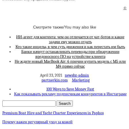
©
Смотрите также/You may also like
ИИ-агент для контента: чем он отличается от чат-ботов и какие
задачи ему можно отдать
Кто такие инцелы, в чем суть движения и как перестать им быть
Банки начнут останавливать переводы при обнаружении
вредоносного ПО на устройстве клиента
Не ждите новый MacBook Air: 6 причин купить модель с M5 или
M4 прямо сейчас
April 23, 2021
newsbz-admin
partnerkin.com
Marketing
100 Ways to Save Money Fast
Как показывать рекламу подписчикам конкурентов в Инстаграме
Premium Boat Hire and Yacht Charter Experiences in Paphos
Почему важен регулярный уход за кожей