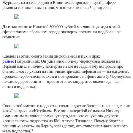
Журналисты из его родного Кишинева опросили людей в сфере
ремонта техники и выяснили, что никто не знает Черноусова.
Да и заявленные Никитой 300 000 рублей месячного дохода в этой
сфере в таком небольшом городе эксперты поставили под большое
сомнение.
Следом за этим юного гения инфобизнеса в пух и прах
разнес
Пограничник. Он удивился, почему Черноусова позвали на
Первый канал и почему эксперты в зале не задали ему вопросов про
бизнес. Блогер указал на типичные приемы инфоцыган — пачки денег,
продажа неработающих схем и позирование на фоне авто (у Черноусова
не самое дорогое авто — просто это нестандартное явление для 15-
летнего подростка).
Свои разоблачение о подростке сняли и другие блогеры и каналы, такие
как «Рындыч» и «Ютубная». Все они наперебой обзывали Никиту
«мамкиным миллионером» и утверждали, что он ученик другого
«гениального» подростка из БМ, Артура Тихонова. Почему блогеры
решили «наехать» на Черноусова (да так, что становится даже немного
жаль подростка)?