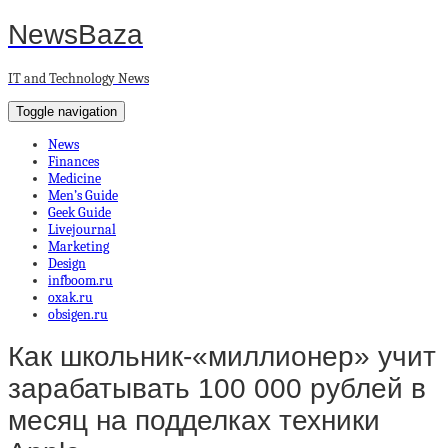
NewsBaza
IT and Technology News
Toggle navigation
News
Finances
Medicine
Men’s Guide
Geek Guide
Livejournal
Marketing
Design
infboom.ru
oxak.ru
obsigen.ru
Как школьник-«миллионер» учит
зарабатывать 100 000 рублей в
месяц на подделках техники