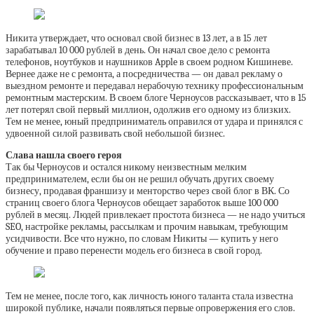
Никита утверждает, что основал свой бизнес в 13 лет, а в 15 лет
зарабатывал 10 000 рублей в день. Он начал свое дело с ремонта
телефонов, ноутбуков и наушников Apple в своем родном Кишиневе.
Вернее даже не с ремонта, а посредничества — он давал рекламу о
выездном ремонте и передавал нерабочую технику профессиональным
ремонтным мастерским. В своем блоге Черноусов рассказывает, что в 15
лет потерял свой первый миллион, одолжив его одному из близких.
Тем не менее, юный предприниматель оправился от удара и принялся с
удвоенной силой развивать свой небольшой бизнес.
Слава нашла своего героя
Так бы Черноусов и остался никому неизвестным мелким
предпринимателем, если бы он не решил обучать других своему
бизнесу, продавая франшизу и менторство через свой блог в ВК. Со
страниц своего блога Черноусов обещает заработок выше 100 000
рублей в месяц. Людей привлекает простота бизнеса — не надо учиться
SEO, настройке рекламы, рассылкам и прочим навыкам, требующим
усидчивости. Все что нужно, по словам Никиты — купить у него
обучение и право перенести модель его бизнеса в свой город.
Тем не менее, после того, как личность юного таланта стала известна
широкой публике, начали появляться первые опровержения его слов.