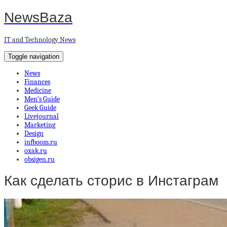
NewsBaza
IT and Technology News
Toggle navigation
News
Finances
Medicine
Men’s Guide
Geek Guide
Livejournal
Marketing
Design
infboom.ru
oxak.ru
obsigen.ru
Как сделать сторис в Инстаграм