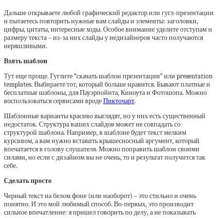
Дальше открываете любой графический редактор или гугл-презентации
и пытаетесь повторить нужные вам слайды и элементы: заголовки,
цифры, цитаты, интересные ходы. Особое внимание уделите отступам и
размеру текста – из-за них слайды у недизайнеров часто получаются
неряшливыми.
Взять шаблон
Тут еще проще. Гуглите “скачать шаблон презентации” или presentation
templates. Выбираете тот, который больше нравится. Бывают платные и
бесплатные шаблоны, для Пауэрпойнта, Киноута и Фотошопа. Можно
воспользоваться сервисами вроде
Пикточарт
.
Шаблонные варианты красиво выглядят, но у них есть существенный
недостаток. Структура ваших слайдов может не совпадать со
структурой шаблона. Например, в шаблоне будет текст мелким
курсивом, а вам нужно вставить крышесносный аргумент, который
впечатается в голову слушателя. Можно поправить шаблон своими
силами, но если с дизайном вы не очень, то и результат получится так
себе.
Сделать просто
Черный текст на белом фоне (или наоборот) – это стильно и очень
понятно. И это мой любимый способ. Во-первых, это производит
сильное впечатление: я пришел говорить по делу, а не показывать