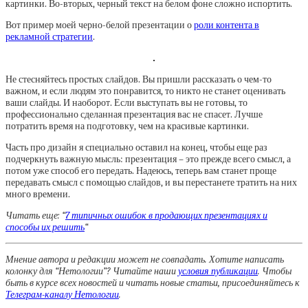
картинки. Во-вторых, черный текст на белом фоне сложно испортить.
Вот пример моей черно-белой презентации о
роли контента в
рекламной стратегии
.
Не стесняйтесь простых слайдов. Вы пришли рассказать о чем-то
важном, и если людям это понравится, то никто не станет оценивать
ваши слайды. И наоборот. Если выступать вы не готовы, то
профессионально сделанная презентация вас не спасет. Лучше
потратить время на подготовку, чем на красивые картинки.
Часть про дизайн я специально оставил на конец, чтобы еще раз
подчеркнуть важную мысль: презентация – это прежде всего смысл, а
потом уже способ его передать. Надеюсь, теперь вам станет проще
передавать смысл с помощью слайдов, и вы перестанете тратить на них
много времени.
Читать еще: “
7 типичных ошибок в продающих презентациях и
способы их решить
“
Мнение автора и редакции может не совпадать. Хотите написать
колонку для “Нетологии”? Читайте наши
условия публикации
. Чтобы
быть в курсе всех новостей и читать новые статьи, присоединяйтесь к
Телеграм-каналу Нетологии
.