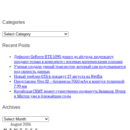
Categories
Categories
Recent Posts
Дефицит GeForce RTX 5090 дошел до абсурда: видеокарту
продают только в комплекте с восемью материнскими платами
Ученые создали умный транзистор, который сам подстраивается
под скорость данных
Новый трейлер GTA 6 покажут 27 августа на Netflix
Представлен Vivo S2 – батарея на 7050 мА·ч в корпусе толщиной
7,99 мм
Китайская CXMT может существенно подвинуть Samsung, Hynix
и Micron уже в ближайшие годы
Archives
Archives
August 2026