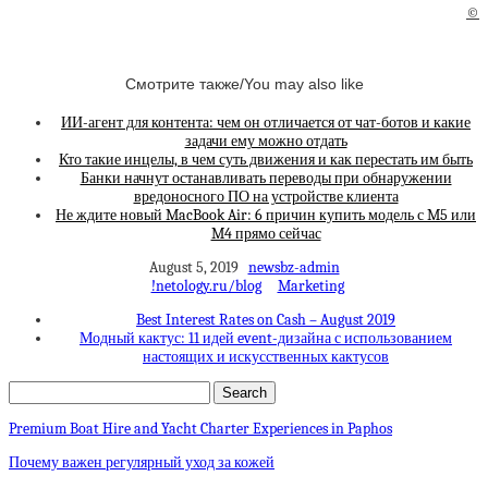
©
Смотрите также/You may also like
ИИ-агент для контента: чем он отличается от чат-ботов и какие
задачи ему можно отдать
Кто такие инцелы, в чем суть движения и как перестать им быть
Банки начнут останавливать переводы при обнаружении
вредоносного ПО на устройстве клиента
Не ждите новый MacBook Air: 6 причин купить модель с M5 или
M4 прямо сейчас
August 5, 2019
newsbz-admin
!netology.ru/blog
Marketing
Best Interest Rates on Cash – August 2019
Модный кактус: 11 идей event-дизайна с использованием
настоящих и искусственных кактусов
Premium Boat Hire and Yacht Charter Experiences in Paphos
Почему важен регулярный уход за кожей