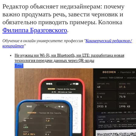
Редактор объясняет недизайнерам: почему
важно продумать речь, завести черновик и
обязательно приводить примеры. Колонка
Филиппа Бразговского
.
Обучение в онлайн-университете: профессия “
Коммерческий редактор/
копирайтер
“
Не нужны ни Wi-Fi, ни Bluetooth, ни LTE: разработана новая
технология передачи данных через QR-коды
Read