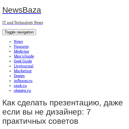
NewsBaza
IT and Technology News
Toggle navigation
News
Finances
Medicine
Men’s Guide
Geek Guide
Livejournal
Marketing
Design
infboom.ru
oxak.ru
obsigen.ru
Как сделать презентацию, даже
если вы не дизайнер: 7
практичных советов