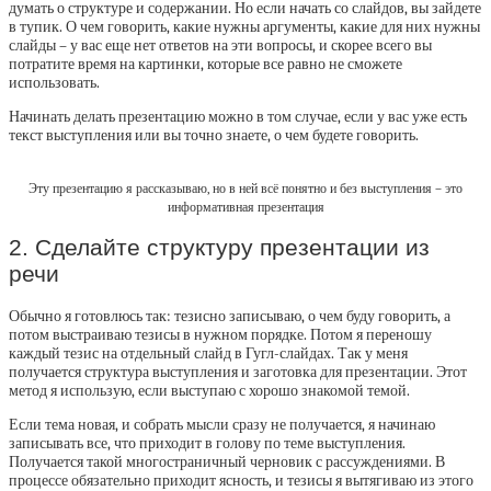
думать о структуре и содержании. Но если начать со слайдов, вы зайдете
в тупик. О чем говорить, какие нужны аргументы, какие для них нужны
слайды – у вас еще нет ответов на эти вопросы, и скорее всего вы
потратите время на картинки, которые все равно не сможете
использовать.
Начинать делать презентацию можно в том случае, если у вас уже есть
текст выступления или вы точно знаете, о чем будете говорить.
Эту презентацию я рассказываю, но в ней всё понятно и без выступления – это
информативная презентация
2. Сделайте структуру презентации из
речи
Обычно я готовлюсь так: тезисно записываю, о чем буду говорить, а
потом выстраиваю тезисы в нужном порядке. Потом я переношу
каждый тезис на отдельный слайд в Гугл-слайдах. Так у меня
получается структура выступления и заготовка для презентации. Этот
метод я использую, если выступаю с хорошо знакомой темой.
Если тема новая, и собрать мысли сразу не получается, я начинаю
записывать все, что приходит в голову по теме выступления.
Получается такой многостраничный черновик с рассуждениями. В
процессе обязательно приходит ясность, и тезисы я вытягиваю из этого