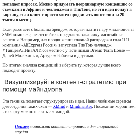
попадает впросак. Можно придумать неординарную концепцию со
съёмками в Африке и челленджем в ТикТоке, но эти идеи пойдут в
корзину, если клиент просто хотел продвигать ноготочки за 20
тысяч в месяц.
Если работаете с большим брендом, который платит пару миллионов за
SMM-комплекс, не стесняйтесь предлагать заказчику масштабные
решения. Например, для продвижения главной распродажи года 11.11
компания «AliExpress Россия» запустила ТикТок-челлендж
#ТанцевАЛИнаАЛИ совместно с участниками Dream Team House —
Даней Милохиным, Артуром Бабичем и другими.
По итогам анализа концепций выберите ту, которая лучше всего
подходит проекту.
Визуализируйте контент-стратегию при
помощи майндмэпа
Эта техника помогает структурировать идеи. Наши любимые сервисы
для создания таких схем —
XMind
и
Mindmeister
. Последний хорош тем,
что карту можно шерить с командой.
Пример
майндмэпа контент-стратегии для спортивной
студии