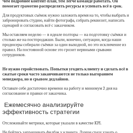
Чем подробнее контент-план, тем легче команде работать. Он
помогает грамотно распределять ресурсы и успевать всё в срок.
Для продуктовых съёмок нужно заложить время на то, чтобы выбрать и
забронировать студию, найти фотографа, собрать реквизит, написать
сценарий и согласовать всё с заказчиком.
Мы оставляем неделю — в идеале полторы — на подготовку съёмки и
столько же на постпродакшн. Были, конечно, ситуации, когда наши
продюсеры собирали съёмки за один выходной, но это исключение из
правил. На постоянной основе это грозит нервными срывами
сотрудников.
Не нужно геройствовать. Попытки угодить клиенту и сделать всё в
сжатые сроки часто заканчиваются не только выгоранием
менеджера, но и срывом дедлайнов.
Оставьте себе достаточно времени на работу и минимум 2 дня на
согласование и правки от заказчика.
Ежемесячно анализируйте
эффективность стратегии
Отслеживайте метрики, которые указали в качестве KPI.
Не бойтесь запрашивать фидбэк у клиента. Лучше сразу узнать о