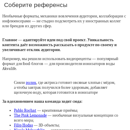
Соберите референсы
Необычные форматы, механики вовлечения аудитории, коллаборации с
инфлюенсерами — не стыдно подсмотреть их у иностранных коллег
или брендов из других сфер.
Главное — адаптируйте идеи под свой проект. Уникальность
контента даёт возможность рассказать о продукте по-своему и
увеличивает отклик аудитории.
Например, мы решили использовать видеорецепты — популярный
формат для food-блогов — для производителя ионизаторов воды
Akvalife.
Сняли
ролик
, где актриса готовит овсяные хлопья с мёдом,
а чтобы завтрак получился более здоровым, добавляет
щелочную воду, которая готовится в ионизаторе
За вдохновением наша команда ходит сюда:
Pablo Rochat
— креативные приёмы;
The Pink Lemonade
— необычные визуальные концепции со
всего мира;
Filip Hodas
— 3D-объекты;