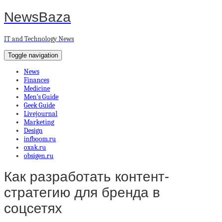
NewsBaza
IT and Technology News
Toggle navigation
News
Finances
Medicine
Men’s Guide
Geek Guide
Livejournal
Marketing
Design
infboom.ru
oxak.ru
obsigen.ru
Как разработать контент-
стратегию для бренда в
соцсетях