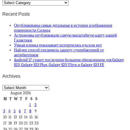
Categories
Recent Posts
Опубликованы самые детальные в истории изображения
поверхности Солнца
Астрономы опубликовали самую масштабную карту нашей
Галактики
Умная пленка показывает испортилась еда или нет
Найден способ отключить защиту супербактерий от
антибиотиков
Android 17 станет последним большим обновлением для Galaxy
S23, Galaxy S23 Plus, Galaxy S23 Ultra и Galaxy S23 FE
Archives
Archives
August 2026
M
T
W
T
F
S
S
1
2
3
4
5
6
7
8
9
10
11
12
13
14
15
16
17
18
19
20
21
22
23
24
25
26
27
28
29
30