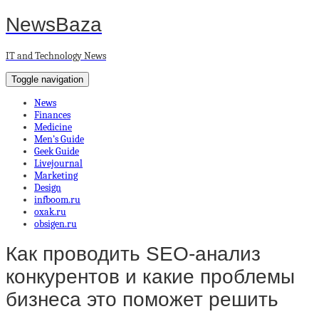
NewsBaza
IT and Technology News
Toggle navigation
News
Finances
Medicine
Men’s Guide
Geek Guide
Livejournal
Marketing
Design
infboom.ru
oxak.ru
obsigen.ru
Как проводить SEO-анализ
конкурентов и какие проблемы
бизнеса это поможет решить