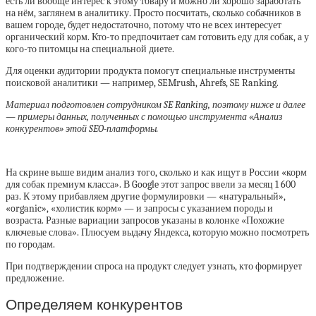
есть ли вообще интерес к этому товару и можно ли хорошо заработать
на нём, заглянем в аналитику. Просто посчитать, сколько собачников в
вашем городе, будет недостаточно, потому что не всех интересует
органический корм. Кто-то предпочитает сам готовить еду для собак, а у
кого-то питомцы на специальной диете.
Для оценки аудитории продукта помогут специальные инструменты
поисковой аналитики — например, SEMrush, Ahrefs, SE Ranking.
Материал подготовлен сотрудником SE Ranking, поэтому ниже и далее
— примеры данных, полученных с помощью инструмента «‎Анализ
конкурентов» этой SEO-платформы.
На скрине выше видим анализ того, сколько и как ищут в России «‎корм
для собак премиум класса». В Google этот запрос ввели за месяц 1 600
раз. К этому прибавляем другие формулировки — «натуральный»,
«organic», «холистик корм» — и запросы с указанием породы и
возраста. Разные вариации запросов указаны в колонке «‎Похожие
ключевые слова». Плюсуем выдачу Яндекса, которую можно посмотреть
по городам.
При подтверждении спроса на продукт следует узнать, кто формирует
предложение.
Определяем конкурентов