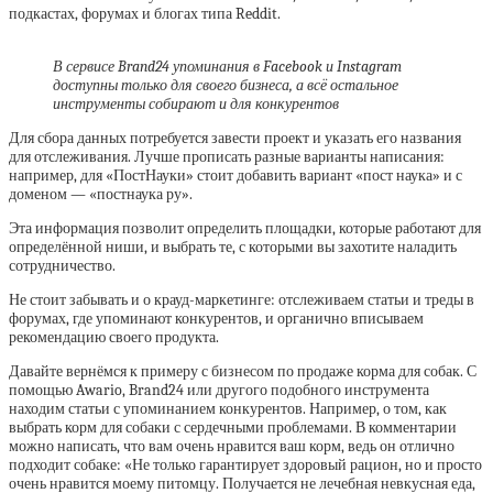
подкастах, форумах и блогах типа Reddit.
В сервисе Brand24 упоминания в Facebook и Instagram
доступны только для своего бизнеса, а всё остальное
инструменты собирают и для конкурентов
Для сбора данных потребуется завести проект и указать его названия
для отслеживания. Лучше прописать разные варианты написания:
например, для «ПостНауки» стоит добавить вариант «пост наука» и с
доменом — «постнаука ру».
Эта информация позволит определить площадки, которые работают для
определённой ниши, и выбрать те, с которыми вы захотите наладить
сотрудничество.
Не стоит забывать и о крауд-маркетинге: отслеживаем статьи и треды в
форумах, где упоминают конкурентов, и органично вписываем
рекомендацию своего продукта.
Давайте вернёмся к примеру с бизнесом по продаже корма для собак. С
помощью Awario, Brand24 или другого подобного инструмента
находим статьи с упоминанием конкурентов. Например, о том, как
выбрать корм для собаки с сердечными проблемами. В комментарии
можно написать, что вам очень нравится ваш корм, ведь он отлично
подходит собаке: «‎Не только гарантирует здоровый рацион, но и просто
очень нравится моему питомцу. Получается не лечебная невкусная еда,