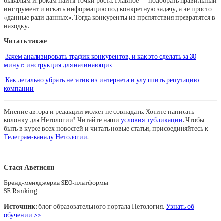
бывалым игрокам найти точки роста. Главное — подобрать правильный
инструмент и искать информацию под конкретную задачу, а не просто
«данные ради данных». Тогда конкуренты из препятствия превратятся в
находку.
Читать также
Зачем анализировать трафик конкурентов, и как это сделать за 30
минут: инструкция для начинающих
Как легально убрать негатив из интернета и улучшить репутацию
компании
Мнение автора и редакции может не совпадать. Хотите написать
колонку для Нетологии? Читайте наши
условия публикации
. Чтобы
быть в курсе всех новостей и читать новые статьи, присоединяйтесь к
Телеграм-каналу Нетологии
.
Стася Аветисян
Бренд-менеджерка SEO-платформы
SE Ranking
Источник:
блог образовательного портала Нетология.
Узнать об
обучении >>