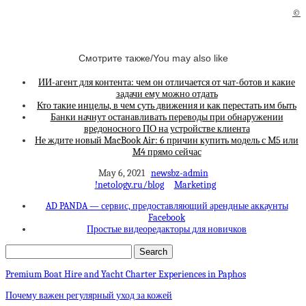
©
Смотрите также/You may also like
ИИ-агент для контента: чем он отличается от чат-ботов и какие
задачи ему можно отдать
Кто такие инцелы, в чем суть движения и как перестать им быть
Банки начнут останавливать переводы при обнаружении
вредоносного ПО на устройстве клиента
Не ждите новый MacBook Air: 6 причин купить модель с M5 или
M4 прямо сейчас
May 6, 2021
newsbz-admin
!netology.ru/blog
Marketing
AD PANDA — сервис, предоставляющий арендные аккаунты
Facebook
Простые видеоредакторы для новичков
Premium Boat Hire and Yacht Charter Experiences in Paphos
Почему важен регулярный уход за кожей