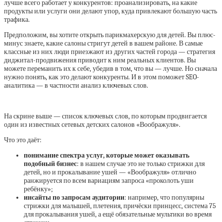
лучше всего работает у конкурентов: проанализировать, на какие
продукты или услуги они делают упор, куда привлекают большую часть
трафика.
Предположим, вы хотите открыть парикмахерскую для детей. Вы плюс-
минус знаете, какие салоны стригут детей в вашем районе. В самые
классные из них люди приезжают из других частей города — стратегия
диджитал-продвижения приводит к ним реальных клиентов. Вы
можете ‎переманить их к себе, убедив в том, что вы — лучше. Но сначала
нужно понять, как это делают конкуренты. И в этом поможет SEO-
аналитика — в частности анализ ключевых слов.
На скрине выше — список ключевых слов, по которым продвигается
один из известных сетевых детских салонов «‎Воображуля».
Что это даёт:
понимание спектра услуг, которые может оказывать
подобный бизнес
: в нашем случае это не только стрижки для
детей, но и прокалывание ушей — «Воображуля» отлично
ранжируется по всем вариациям запроса «‎проколоть уши
ребёнку»;
инсайты по запросам аудитории
: например, что популярны
стрижки для малышей, плетения, причёски принцесс, система 75
для прокалывания ушей, а ещё обязательные мультики во время