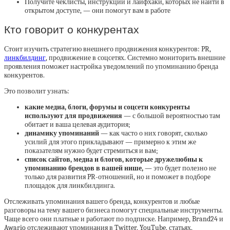
Получите чеклисты, инструкции и лайфхаки, которых не найти в
открытом доступе, — они помогут вам в работе
Кто говорит о конкурентах
Стоит изучить стратегию внешнего продвижения конкурентов: PR,
линкбилдинг
, продвижение в соцсетях. Системно мониторить внешние
проявления поможет настройка уведомлений по упоминанию бренда
конкурентов.
Это позволит узнать:
какие медиа, блоги, форумы и соцсети конкуренты
используют для продвижения
— с большой вероятностью там
обитает и ваша целевая аудитория;
динамику упоминаний
— как часто о них говорят, сколько
усилий для этого прикладывают — примерно к этим же
показателям нужно будет стремиться и вам;
список сайтов, медиа и блогов, которые дружелюбны к
упоминанию брендов в вашей нише,
— это будет полезно не
только для развития PR-отношений, но и поможет в подборе
площадок для линкбилдинга.
Отслеживать упоминания вашего бренда, конкурентов и любые
разговоры на тему вашего бизнеса помогут специальные инструменты.
Чаще всего они платные и работают по подписке. Например, Brand24 и
Awario отслеживают упоминания в Twitter, YouTube, статьях,