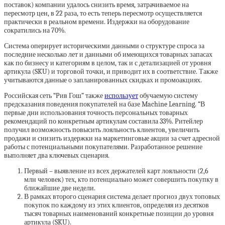
поставок) компании удалось снизить время, затрачиваемое на
пересмотр цен, в 22 раза, то есть теперь пересмотр осуществляется
практически в реальном времени. Издержки на оборудование
сократились на 70%.
Система оперирует историческими данными о структуре спроса за
последние несколько лет и данными об имеющихся товарных запасах
как по бизнесу и категориям в целом, так и с детализацией от уровня
артикула (SKU) и торговой точки, и приводит их в соответствие. Также
учитываются данные о запланированных скидках и промоакциях.
Российская сеть “Рив Гош” также
использует
обучаемую систему
предсказания поведения покупателей на базе Machine Learning. “В
первые дни использования точность персональных товарных
рекомендаций по конкретным артикулам составила 33%. Ритейлер
получил возможность повысить лояльность клиентов, увеличить
продажи и снизить издержки на маркетинговые акции за счет адресной
работы с потенциальными покупателями. Разработанное решение
выполняет два ключевых сценария.
Первый – выявление из всех держателей карт лояльности (2,6
млн человек) тех, кто потенциально может совершить покупку в
ближайшие две недели.
В рамках второго сценария система делает прогноз двух топовых
покупок по каждому из этих клиентов, определяя из десятков
тысяч товарных наименований конкретные позиции до уровня
артикула (SKU).