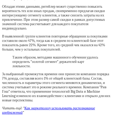
Обладая этими данными, ритейлер может существенно повысить
вероятность тех или иных продаж, своевременно предлагая скидки
интересующему сегменту клиентов, а также снизить затраты на их
привлечение. При этом размер самой скидки в рамках допустимых
значений система рассчитывает для каждого покупателя
индивидуально.
В выявленной группе клиентов повторные обращения за покупками
составили около 47%, тогда как в среднем по клиентской базе этот
показатель равен 22%. Кроме того, их средний чек оказался на 42%
больше, чем у остальных покупателей.
Таким образом, методами машинного обучения удалось
определить “золотой сегмент” держателей карт
лояльности.
За выбранный промежуток времени они принесли компании порядка
7% дохода, составляя всего 1% от общей клиентской базы. Состав,
численность и параметры этого сегмента меняются динамически, и
система учитывает это в режиме реального времени. Компания “Рив
Гош” отметила, что применение технологий Big Data и Machine
Learning изменило их взаимодействие с клиентами и открыло для них
новые перспективы.
Читать ещё: “
Как маркетологу использовать распознавание
изображений
“