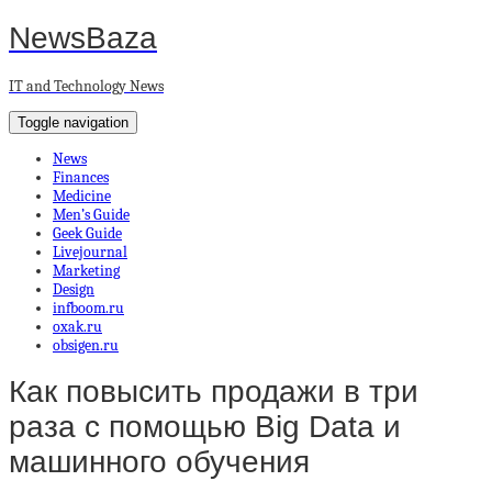
NewsBaza
IT and Technology News
Toggle navigation
News
Finances
Medicine
Men’s Guide
Geek Guide
Livejournal
Marketing
Design
infboom.ru
oxak.ru
obsigen.ru
Как повысить продажи в три
раза с помощью Big Data и
машинного обучения