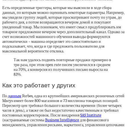
Есть определенные триггеры, которые мы выяснили в ходе сбора
данных, по которым можно оценивать некоторые параметры. Например,
мы увидели группу людей, которые просматривают почту по утрам, до
рабочего дня, а потом возвращаются вечером домой и покупают
увиденный товар. Мы понимаем, что имеет смысл продублировать им
товарное предложение вечером через дополнительный канал. Однако за
счет возможностей машинного обучения выводы формируются
автоматически – машина определяет это самостоятельно и
подсказывает, что, когда и где предложить пользователю для
максимальной вероятности отклика.
Так нам удалось поднять повторные продажи примерно в
три раза, при этом open rate писем увеличился в среднем
на 70%, а конверсия из получивших письмо выросла на
83%.
Как это работает у других
По
данным
Forbes, одна из крупнейших американских розничных сетей
Macys имеет более 800 магазинов и 73 миллиона товарных позиций.
Пересмотр цен требовал большого количества времени (более четырех
часов в день), а также он был недостаточно качественным и требовал
постоянных корректировок. После внедрения
SAS Institute
(настраиваемые системы
Business Intelligence
для финансового
менеджмента, управления рисками, маркетинга, управления цепочками