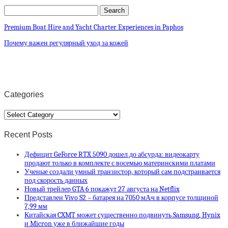
Premium Boat Hire and Yacht Charter Experiences in Paphos
Почему важен регулярный уход за кожей
Categories
Categories
Recent Posts
Дефицит GeForce RTX 5090 дошел до абсурда: видеокарту
продают только в комплекте с восемью материнскими платами
Ученые создали умный транзистор, который сам подстраивается
под скорость данных
Новый трейлер GTA 6 покажут 27 августа на Netflix
Представлен Vivo S2 – батарея на 7050 мА·ч в корпусе толщиной
7,99 мм
Китайская CXMT может существенно подвинуть Samsung, Hynix
и Micron уже в ближайшие годы