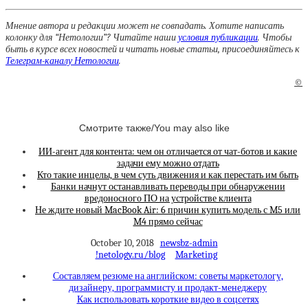
Мнение автора и редакции может не совпадать. Хотите написать
колонку для “Нетологии”? Читайте наши
условия публикации
. Чтобы
быть в курсе всех новостей и читать новые статьи, присоединяйтесь к
Телеграм-каналу Нетологии
.
©
Смотрите также/You may also like
ИИ-агент для контента: чем он отличается от чат-ботов и какие
задачи ему можно отдать
Кто такие инцелы, в чем суть движения и как перестать им быть
Банки начнут останавливать переводы при обнаружении
вредоносного ПО на устройстве клиента
Не ждите новый MacBook Air: 6 причин купить модель с M5 или
M4 прямо сейчас
October 10, 2018
newsbz-admin
!netology.ru/blog
Marketing
Составляем резюме на английском: советы маркетологу,
дизайнеру, программисту и продакт-менеджеру
Как использовать короткие видео в соцсетях