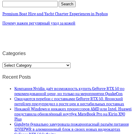
Premium Boat Hire and Yacht Charter Experiences in Paphos
Почему важен регулярный уход за кожей
Categories
Categories
Recent Posts
Компания Nvidia даёт возможность купить GeForce RTX 50 по
рекомендованной цене, но только на мероприятии QuakeCon
Ожидаются перебои с поставками GeForce RTX 50. Японский
ритейлер предупредил о росте цен и нестабильных поставках
Никакой Windows и никаких процессоров AMD или Intel. Huawei
представила обновлённый ноутбук MateBook Pro на Kirin X90
Plus
Gigabyte буквально замуровала пожароопасный разъём питания
12VHPWR в алюминиевый блок в своих новых видеокартах