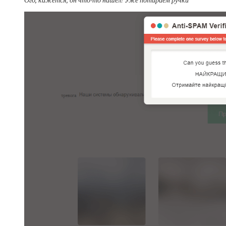
Ого, кажется, он что-то нашел! Уже потираем ручки