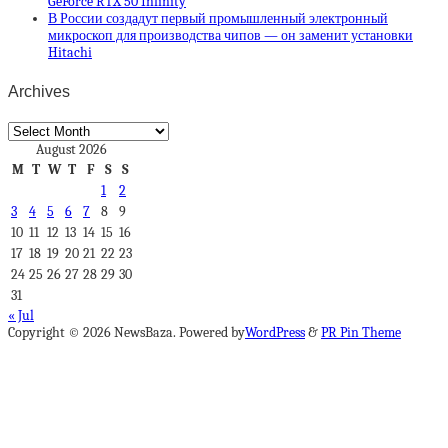
GeForce RTX 50 Infinity
В России создадут первый промышленный электронный
микроскоп для производства чипов — он заменит установки
Hitachi
Archives
Archives
August 2026
M
T
W
T
F
S
S
1
2
3
4
5
6
7
8
9
10
11
12
13
14
15
16
17
18
19
20
21
22
23
24
25
26
27
28
29
30
31
« Jul
Copyright © 2026 NewsBaza. Powered by
WordPress
&
PR Pin Theme