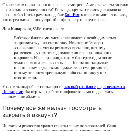
С контентом понятно, его никак не посмотреть. А что насчет статистики
по охватам и вовлеченности? Есть ведь крутые сервисы для анализа
профилей в Инстаграме наподобие
DataFan
, которые помогают понять,
кто перед нами — популярный инфлюенсер или пустышка.
Лия Канарская
, SMM-специалист:
Работая с блогерами, часто сталкиваюсь с необходимостью
запрашивать у них статистику. Некоторые блогеры
«закрывают аккаунт на рекламу» временно, поэтому
размещения у них откладываются до тех пор, пока они не
откроются. И как правило, к таким блогерам идем после
чужих положительных отзывов. Постоянно закрытые
профили нами для рекламы даже не рассматриваются,
потому что посмотреть какую-либо статистику у них
невозможно.
У нас есть подробная статья про то,
как выбрать блогера для рекламы в
Инстаграме
. Эксперты по работе с инфлюенсерами поделились
ценными инсайдами.
Почему все же нельзя посмотреть
закрытый аккаунт?
Инстаграм ревностно хранит секреты своих пользователей. Слив
личных данных может обернуться огромным репутационным