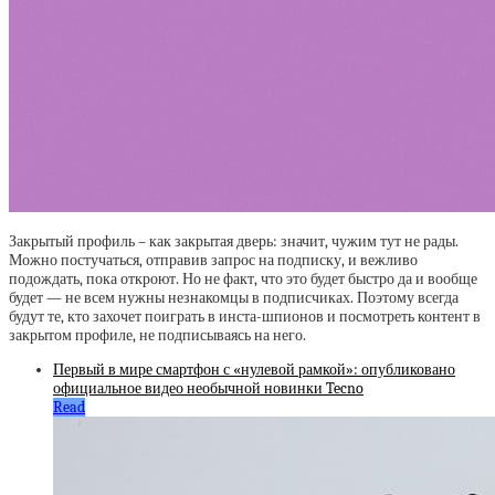
Закрытый профиль – как закрытая дверь: значит, чужим тут не рады.
Можно постучаться, отправив запрос на подписку, и вежливо
подождать, пока откроют. Но не факт, что это будет быстро да и вообще
будет — не всем нужны незнакомцы в подписчиках. Поэтому всегда
будут те, кто захочет поиграть в инста-шпионов и посмотреть контент в
закрытом профиле, не подписываясь на него.
Первый в мире смартфон с «нулевой рамкой»: опубликовано
официальное видео необычной новинки Tecno
Read