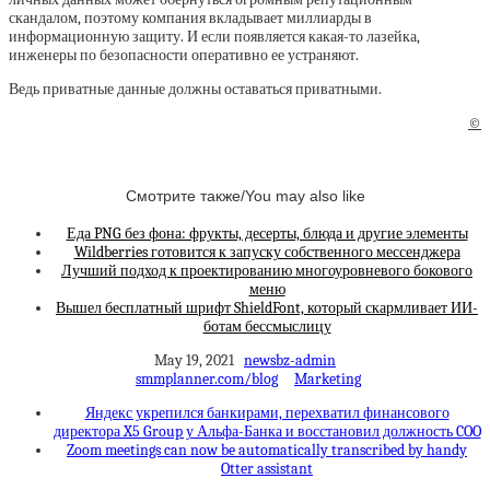
скандалом, поэтому компания вкладывает миллиарды в
информационную защиту. И если появляется какая-то лазейка,
инженеры по безопасности оперативно ее устраняют.
Ведь приватные данные должны оставаться приватными.
©
Смотрите также/You may also like
Еда PNG без фона: фрукты, десерты, блюда и другие элементы
Wildberries готовится к запуску собственного мессенджера
Лучший подход к проектированию многоуровневого бокового
меню
Вышел бесплатный шрифт ShieldFont, который скармливает ИИ-
ботам бессмыслицу
May 19, 2021
newsbz-admin
smmplanner.com/blog
Marketing
Яндекс укрепился банкирами, перехватил финансового
директора X5 Group у Альфа-Банка и восстановил должность COO
Zoom meetings can now be automatically transcribed by handy
Otter assistant