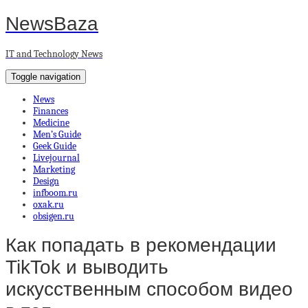
NewsBaza
IT and Technology News
Toggle navigation
News
Finances
Medicine
Men’s Guide
Geek Guide
Livejournal
Marketing
Design
infboom.ru
oxak.ru
obsigen.ru
Как попадать в рекомендации
TikTok и выводить
искусственным способом видео