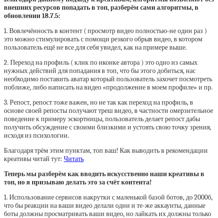
внешних ресурсов попадать в топ, разберём сами алгоритмы, в
обновлении 18.7.5:
1. Вовлечённость в контент ( просмотр видео полностью-не один раз )
это можно стимулировать с помощи резкого обрыв видео, в котором
пользователь ещё не все для себя увидел, как на примере выше.
2. Переход на профиль ( клик по иконке автора ) это одно из самых
нужных действий для попадания в топ, что бы этого добиться, нас
необходимо поставить аватар который пользователь захочет посмотреть
поближе, либо написать на видео «продолжение в моем профиле» и пр.
3. Репост, репост тоже важен, но не так как переход на профиль, в
основе своей репосты получают треш видео, в частности омерзительное
поведение к примеру эскортницы, пользователь делает репост дабы
получить обсуждение с своими близкими и устоять свою точку зрения,
исходя из психологии.
Благодаря трём этим пунктам, топ ваш! Как выводить в рекомендации
креативы читай тут:
Читать
Теперь мы разберём как вводить искусственно наши креативы в
топ, но я призываю делать это за счёт контента!
1. Использование сервисов накрутки с маленькой базой ботов, до 2000б,
что бы реакции на ваши видео делали одни и те-же аккаунты, данные
боты должны просматривать ваши видео, но лайкать их должны только