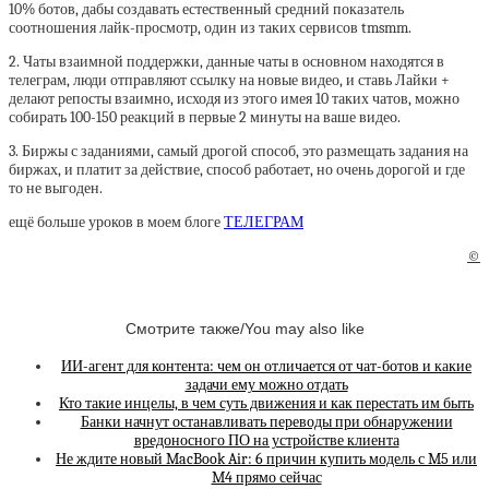
10% ботов, дабы создавать естественный средний показатель
соотношения лайк-просмотр, один из таких сервисов tmsmm.
2. Чаты взаимной поддержки, данные чаты в основном находятся в
телеграм, люди отправляют ссылку на новые видео, и ставь Лайки +
делают репосты взаимно, исходя из этого имея 10 таких чатов, можно
собирать 100-150 реакций в первые 2 минуты на ваше видео.
3. Биржы с заданиями, самый дрогой способ, это размещать задания на
биржах, и платит за действие, способ работает, но очень дорогой и где
то не выгоден.
ещё больше уроков в моем блоге
ТЕЛЕГРАМ
©
Смотрите также/You may also like
ИИ-агент для контента: чем он отличается от чат-ботов и какие
задачи ему можно отдать
Кто такие инцелы, в чем суть движения и как перестать им быть
Банки начнут останавливать переводы при обнаружении
вредоносного ПО на устройстве клиента
Не ждите новый MacBook Air: 6 причин купить модель с M5 или
M4 прямо сейчас