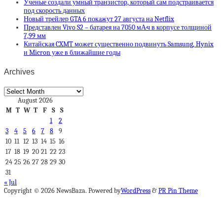
Ученые создали умный транзистор, который сам подстраивается
под скорость данных
Новый трейлер GTA 6 покажут 27 августа на Netflix
Представлен Vivo S2 – батарея на 7050 мА·ч в корпусе толщиной
7,99 мм
Китайская CXMT может существенно подвинуть Samsung, Hynix
и Micron уже в ближайшие годы
Archives
Archives
August 2026
M
T
W
T
F
S
S
1
2
3
4
5
6
7
8
9
10
11
12
13
14
15
16
17
18
19
20
21
22
23
24
25
26
27
28
29
30
31
« Jul
Copyright © 2026 NewsBaza. Powered by
WordPress
&
PR Pin Theme