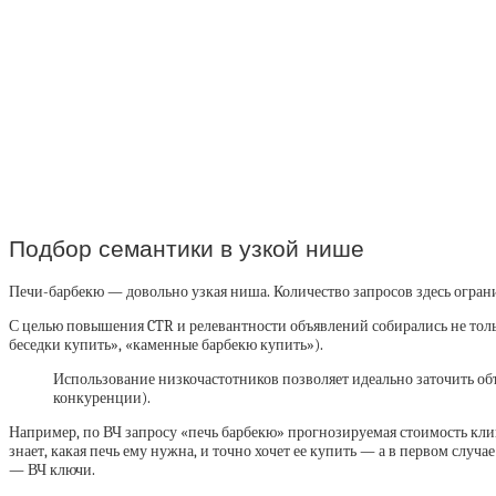
Подбор семантики в узкой нише
Печи-барбекю — довольно узкая ниша. Количество запросов здесь огран
С целью повышения CTR и релевантности объявлений собирались не тольк
беседки купить», «каменные барбекю купить»).
Использование низкочастотников позволяет идеально заточить объ
конкуренции).
Например, по ВЧ запросу «печь барбекю» прогнозируемая стоимость клика
знает, какая печь ему нужна, и точно хочет ее купить — а в первом случ
— ВЧ ключи.