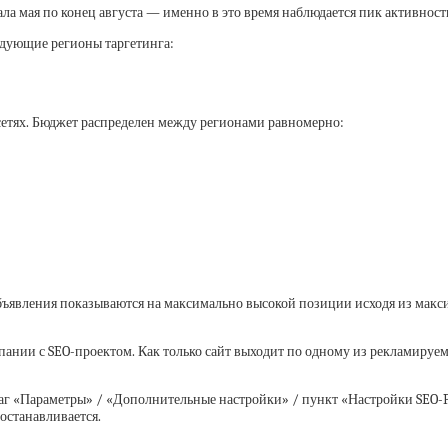
ала мая по конец августа — именно в это время наблюдается пик активност
едующие регионы таргетинга:
 сетях. Бюджет распределен между регионами равномерно:
ъявления показываются на максимально высокой позиции исходя из макс
пании с SEO-проектом. Как только сайт выходит по одному из рекламируе
аг «Параметры» / «Дополнительные настройки» / пункт «Настройки SEO-P
останавливается.