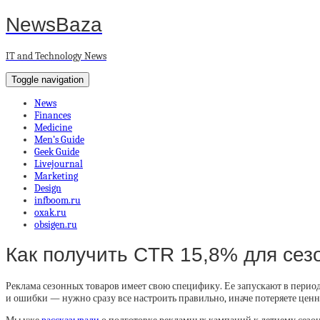
NewsBaza
IT and Technology News
Toggle navigation
News
Finances
Medicine
Men’s Guide
Geek Guide
Livejournal
Marketing
Design
infboom.ru
oxak.ru
obsigen.ru
Как получить CTR 15,8% для сезо
Реклама сезонных товаров имеет свою специфику. Ее запускают в период
и ошибки — нужно сразу все настроить правильно, иначе потеряете цен