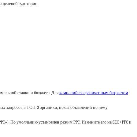
и целевой аудитории.
имальной ставки и бюджета. Для
кампаний с ограниченным бюджетом
мых запросов в ТОП-3 органики, показ объявлений по нему
PC»). По умолчанию установлен режим PPC. Измените его на SEO+PPC и