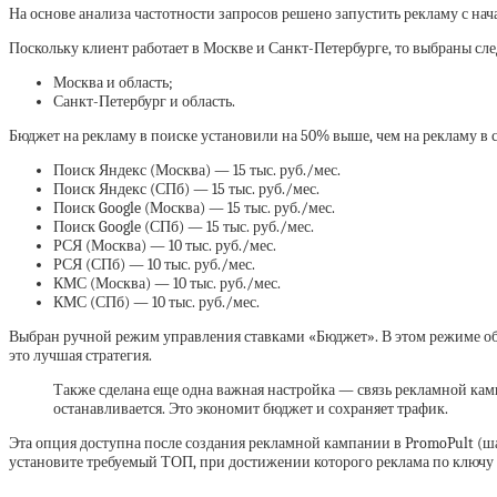
На основе анализа частотности запросов решено запустить рекламу с нач
Поскольку клиент работает в Москве и Санкт-Петербурге, то выбраны сл
Москва и область;
Санкт-Петербург и область.
Бюджет на рекламу в поиске установили на 50% выше, чем на рекламу в
Поиск Яндекс (Москва) — 15 тыс. руб./мес.
Поиск Яндекс (СПб) — 15 тыс. руб./мес.
Поиск Google (Москва) — 15 тыс. руб./мес.
Поиск Google (СПб) — 15 тыс. руб./мес.
РСЯ (Москва) — 10 тыс. руб./мес.
РСЯ (СПб) — 10 тыс. руб./мес.
КМС (Москва) — 10 тыс. руб./мес.
КМС (СПб) — 10 тыс. руб./мес.
Выбран ручной режим управления ставками «Бюджет». В этом режиме об
это лучшая стратегия.
Также сделана еще одна важная настройка — связь рекламной кам
останавливается. Это экономит бюджет и сохраняет трафик.
Эта опция доступна после создания рекламной кампании в PromoPult (ш
установите требуемый ТОП, при достижении которого реклама по ключу 