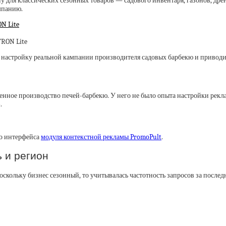
у для классических сезонных товаров — садового инвентаря, газонов, дре
мпанию.
N Lite
ем настройку реальной кампании производителя садовых барбекю и привод
енное производство печей-барбекю. У него не было опыта настройки рекл
.
го интерфейса
модуля контекстной рекламы PromoPult
.
 и регион
кольку бизнес сезонный, то учитывалась частотность запросов за последн