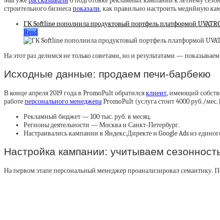
Мы уже
рассказывали
о подготовке рекламных кампаний к летнему сезон
строительного бизнеса
показали
, как правильно настроить медийную ка
ГК Softline пополнила продуктовый портфель платформой UVATRO
Read
На этот раз делимся не только советами, но и результатами — показыва
Исходные данные: продаем печи-барбекю
В конце апреля 2019 года в PromoPult обратился
клиент
, имеющий собств
работе
персонального менеджера
PromoPult (услуга стоит 4000 руб./мес.)
Рекламный бюджет — 100 тыс. руб. в месяц.
Регионы деятельности — Москва и Санкт-Петербург.
Настраивались кампании в Яндекс.Директе и Google Ads из едино
Настройка кампании: учитываем сезонность
На первом этапе персональный менеджер проанализировал семантику. Пос