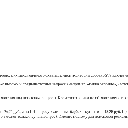
ичено. Для максимального охвата целевой аудитории собрано 297 ключевик
о высоко- и среднечастотные запросы (например, «печка барбекю», «готов
явления под поисковые запросы. Кроме того, клики по объявлениям с таки
 26,71 руб., а по НЧ запросу «каменные барбекю купить» — 18,28 руб. При
ае он может только изучать вопрос). Именно поэтому для поисковой реклам