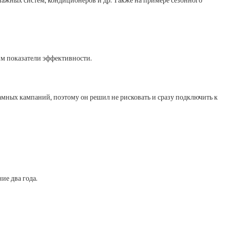
нажных систем, кондиционеров и др. Также на примере сезонного
им показатели эффективности.
амных кампаний, поэтому он решил не рисковать и сразу подключить к
ие два года.