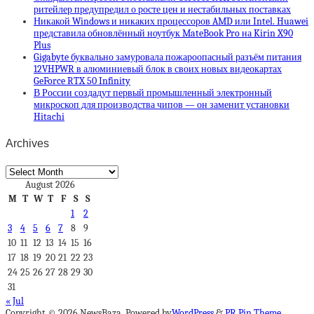
ритейлер предупредил о росте цен и нестабильных поставках
Никакой Windows и никаких процессоров AMD или Intel. Huawei
представила обновлённый ноутбук MateBook Pro на Kirin X90
Plus
Gigabyte буквально замуровала пожароопасный разъём питания
12VHPWR в алюминиевый блок в своих новых видеокартах
GeForce RTX 50 Infinity
В России создадут первый промышленный электронный
микроскоп для производства чипов — он заменит установки
Hitachi
Archives
Archives
August 2026
M
T
W
T
F
S
S
1
2
3
4
5
6
7
8
9
10
11
12
13
14
15
16
17
18
19
20
21
22
23
24
25
26
27
28
29
30
31
« Jul
Copyright © 2026 NewsBaza. Powered by
WordPress
&
PR Pin Theme