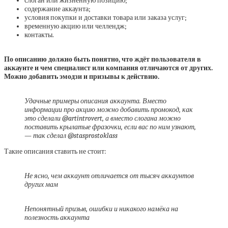
слоган или жизненную позицию;
содержание аккаунта;
условия покупки и доставки товара или заказа услуг;
временную акцию или челлендж;
контакты.
По описанию должно быть понятно, что ждёт пользователя в
аккаунте и чем специалист или компания отличаются от других.
Можно добавить эмодзи и призывы к действию.
Удачные примеры описания аккаунта. Вместо
информации про акцию можно добавить промокод, как
это сделали @artintrovert, а вместо слогана можно
поставить крылатые фразочки, если вас по ним узнают,
— так сделал @stasprostoklass
Такие описания ставить не стоит:
Не ясно, чем аккаунт отличается от тысяч аккаунтов
других мам
Непонятный призыв, ошибки и никакого намёка на
полезность аккаунта