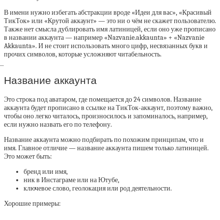
В имени нужно избегать абстракции вроде «Идеи для вас», «Красивый
ТикТок» или «Крутой аккаунт» — это ни о чём не скажет пользователю.
Также нет смысла дублировать имя латиницей, если оно уже прописано
в названии аккаунта — например «Nazvanie.akkaunta» + «Nazvanie
Akkaunta». И не стоит использовать много цифр, несвязанных букв и
прочих символов, которые усложняют читабельность.
Название аккаунта
Это строка под аватаром, где помещается до 24 символов. Название
аккаунта будет прописано в ссылке на ТикТок-аккаунт, поэтому важно,
чтобы оно легко читалось, произносилось и запоминалось, например,
если нужно назвать его по телефону.
Название аккаунта можно подбирать по похожим принципам, что и
имя. Главное отличие — название аккаунта пишем только латиницей.
Это может быть:
бренд или имя,
ник в Инстаграме или на Ютубе,
ключевое слово, геолокация или род деятельности.
Хорошие примеры: