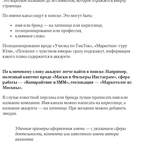
Это короткое название до 30 символов, которое отражается вверху
страницы.
По имени канал ищут в поиске. Это могут быть:
имя или бренд — на латинице или кириллице,
позиционирование или профессия,
ключевое слово.
Позиционирование вроде «Училка по ТикТок», «Маркетинг-гуру
Юля», «Психолог с чувством юмора» сразу подскажут, информация
какого плана содержится в аккаунте.
По ключевому слову аккаунт легче найти в поиске. Например,
полезный контент вроде «Маски и Фильтры Инстаграм», сфера
работы — «Копирайтинг и SMM», геолокация — «Маркетолог из
Москвы».
В случае известной персоны или бренда лучше прописать имя или
название компании. Имя канала можно написать на кириллице, а
название аккаунта — на латинице. При желании можно добавить
эмодзи.
Удачные примеры оформления имени — с указанием сферы
деятельности, контента или известного имени автора
аккаунта