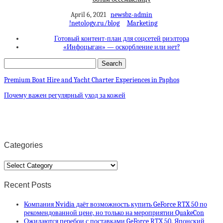
April 6, 2021
newsbz-admin
!netology.ru/blog
Marketing
Готовый контент-план для соцсетей риэлтора
«Инфоцыган» — оскорбление или нет?
Premium Boat Hire and Yacht Charter Experiences in Paphos
Почему важен регулярный уход за кожей
Categories
Categories
Recent Posts
Компания Nvidia даёт возможность купить GeForce RTX 50 по
рекомендованной цене, но только на мероприятии QuakeCon
Ожидаются перебои с поставками GeForce RTX 50. Японский