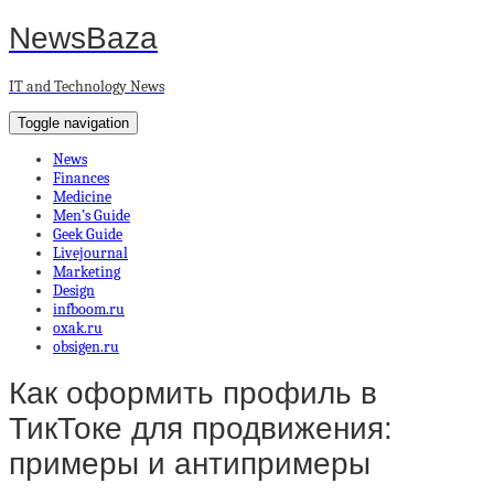
NewsBaza
IT and Technology News
Toggle navigation
News
Finances
Medicine
Men’s Guide
Geek Guide
Livejournal
Marketing
Design
infboom.ru
oxak.ru
obsigen.ru
Как оформить профиль в
ТикТоке для продвижения:
примеры и антипримеры