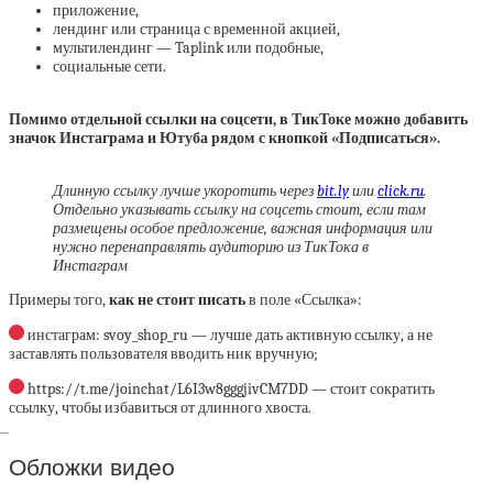
приложение,
лендинг или страница с временной акцией,
мультилендинг — Taplink или подобные,
социальные сети.
Помимо отдельной ссылки на соцсети, в ТикТоке можно добавить
значок Инстаграма и Ютуба рядом с кнопкой «Подписаться».
Длинную ссылку лучше укоротить через
bit.ly
или
click.ru
.
Отдельно указывать ссылку на соцсеть стоит, если там
размещены особое предложение, важная информация или
нужно перенаправлять аудиторию из ТикТока в
Инстаграм
Примеры того,
как не стоит писать
в поле «Ссылка»:
инстаграм: svoy_shop_ru — лучше дать активную ссылку, а не
заставлять пользователя вводить ник вручную;
https://t.me/joinchat/L6I3w8gggjivCM7DD — стоит сократить
ссылку, чтобы избавиться от длинного хвоста.
Обложки видео