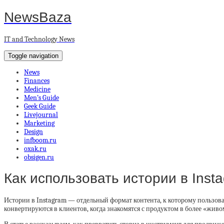
NewsBaza
IT and Technology News
Toggle navigation
News
Finances
Medicine
Men’s Guide
Geek Guide
Livejournal
Marketing
Design
infboom.ru
oxak.ru
obsigen.ru
Как использовать истории в Ins
Истории в Instagram — отдельный формат контента, к которому пользова
конвертируются в клиентов, когда знакомятся с продуктом в более «жив