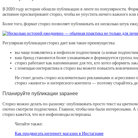
В 2020 году истории обошли публикации в ленте по популярности. Форм
активнее просматривают сториз, чтобы не упустить ничего важного или и
Более того, формат сториз позволяет публиковать их несколько штук ежедн
Регулярная публикация сториз дает вам такие преимущества:
вы чаще появляетесь в инфополе подписчиков (а новые подписчики
ваш бренд становится более узнаваемым и формируется группа лоя
сториз работают как напоминание для тех, кто хотел оформить зака
с помощью интерактива в сториз вы можете повысить вовлеченно
Не стоит делать сториз исключительно рекламными и агрессивно 
сториз «живого» и интересного контента — поэтому старайтесь де
Планируйте публикации заранее
Сториз можно делать по-разному: опубликовать просто текст на цветном
охотно смотрели подписчики. Главное, чтобы они были интересными. А э
сториз кажется, что все инфоповоды исчерпаны.
Читайте также:
Как продвигать интернет-магазин в Инстаграме