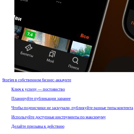
Stories в собственном бизнес-аккаунте
Ключ к успеху — постоянство
Планируйте публикации заранее
Чтобы подписчики не заскучали, публикуйте разные типы контента
Используйте доступные инструменты по максимуму
Делайте призывы к действию