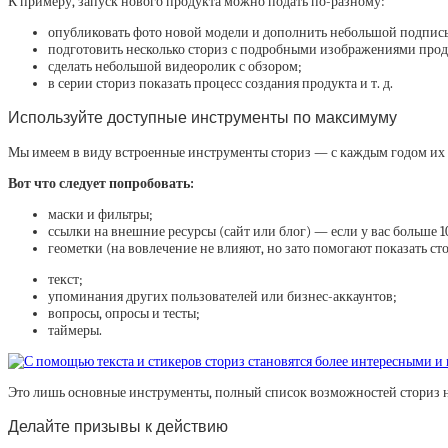
К примеру, запуск нового продукта можно подать по-разному:
опубликовать фото новой модели и дополнить небольшой подпис
подготовить несколько сториз с подробными изображениями прод
сделать небольшой видеоролик с обзором;
в серии сториз показать процесс создания продукта и т. д.
Используйте доступные инструменты по максимуму
Мы имеем в виду встроенные инструменты сториз — с каждым годом их ст
Вот что следует попробовать:
маски и фильтры;
ссылки на внешние ресурсы (сайт или блог) — если у вас больше 
геометки (на вовлечение не влияют, но зато помогают показать ст
текст;
упоминания других пользователей или бизнес-аккаунтов;
вопросы, опросы и тесты;
таймеры.
Это лишь основные инструменты, полный список возможностей сториз н
Делайте призывы к действию