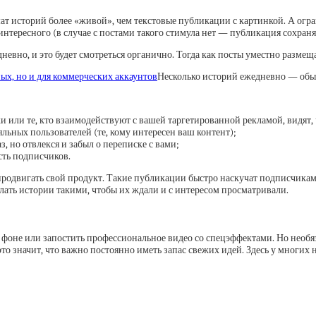
ат историй более «живой», чем текстовые публикации с картинкой. А огр
нтересного (в случае с постами такого стимула нет — публикация сохраняе
евно, и это будет смотреться органично. Тогда как посты уместно размещат
Несколько историй ежедневно — обыч
 или те, кто взаимодействуют с вашей таргетированной рекламой, видят, 
льных пользователей (те, кому интересен ваш контент);
з, но отвлекся и забыл о переписке с вами;
сть подписчиков.
продвигать свой продукт. Такие публикации быстро наскучат подписчикам,
лать истории такими, чтобы их ждали и с интересом просматривали.
 фоне или запостить профессиональное видео со спецэффектами. Но необя
то значит, что важно постоянно иметь запас свежих идей. Здесь у многи