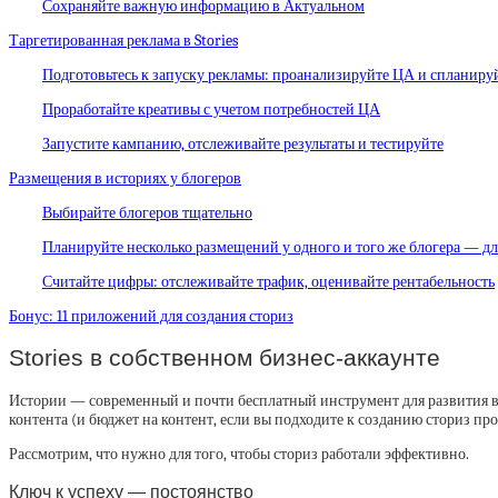
Сохраняйте важную информацию в Актуальном
Таргетированная реклама в Stories
Подготовьтесь к запуску рекламы: проанализируйте ЦА и спланир
Проработайте креативы с учетом потребностей ЦА
Запустите кампанию, отслеживайте результаты и тестируйте
Размещения в историях у блогеров
Выбирайте блогеров тщательно
Планируйте несколько размещений у одного и того же блогера — дл
Считайте цифры: отслеживайте трафик, оценивайте рентабельность
Бонус: 11 приложений для создания сториз
Stories в собственном бизнес-аккаунте
Истории — современный и почти бесплатный инструмент для развития в
контента (и бюджет на контент, если вы подходите к созданию сториз про
Рассмотрим, что нужно для того, чтобы сториз работали эффективно.
Ключ к успеху — постоянство