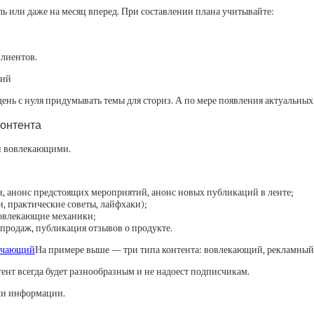
ль или даже на месяц вперед. При составлении плана учитывайте:
клиентов.
рий
 день с нуля придумывать темы для сториз. А по мере появления актуальн
контента
 и вовлекающими.
 анонс предстоящих мероприятий, анонс новых публикаций в ленте;
 практические советы, лайфхаки);
вовлекающие механики;
продаж, публикация отзывов о продукте.
На примере выше — три типа контента: вовлекающий, рекламны
тент всегда будет разнообразным и не надоест подписчикам.
ачи информации.