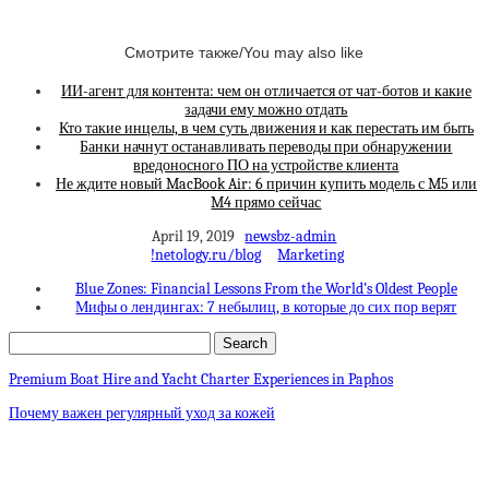
Смотрите также/You may also like
ИИ-агент для контента: чем он отличается от чат-ботов и какие
задачи ему можно отдать
Кто такие инцелы, в чем суть движения и как перестать им быть
Банки начнут останавливать переводы при обнаружении
вредоносного ПО на устройстве клиента
Не ждите новый MacBook Air: 6 причин купить модель с M5 или
M4 прямо сейчас
April 19, 2019
newsbz-admin
!netology.ru/blog
Marketing
Blue Zones: Financial Lessons From the World’s Oldest People
Мифы о лендингах: 7 небылиц, в которые до сих пор верят
Premium Boat Hire and Yacht Charter Experiences in Paphos
Почему важен регулярный уход за кожей