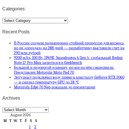
Categories
Categories
Recent Posts
В России создали радиационно-стойкий процессор для космоса,
но он «опоздал» на 288 дней — разработчику выставили счет на
290 млн рублей
9200 мАч, 100 Вт, IP69K, Snapdragon 6 Gen 5: глобальный Redmi
Note 17 Pro Max засветился в Geekbench
Большой и недорогой планшет, но кое на чём сэкономили.
Представлен Motorola Moto Pad 70
Энтузиаст подключил воду прямо к кристаллу GeForce RTX 2060
— и снизил температуру GPU до 28 °C
Motorola Edge 70 Neo показали до презентации
Archives
Archives
August 2026
M
T
W
T
F
S
S
1
2