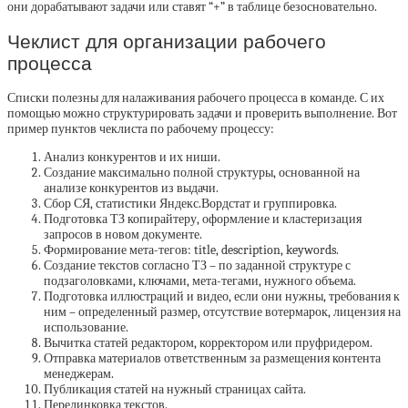
они дорабатывают задачи или ставят “+” в таблице безосновательно.
Чеклист для организации рабочего
процесса
Списки полезны для налаживания рабочего процесса в команде. С их
помощью можно структурировать задачи и проверить выполнение. Вот
пример пунктов чеклиста по рабочему процессу:
Анализ конкурентов и их ниши.
Создание максимально полной структуры, основанной на
анализе конкурентов из выдачи.
Сбор СЯ, статистики Яндекс.Вордстат и группировка.
Подготовка ТЗ копирайтеру, оформление и кластеризация
запросов в новом документе.
Формирование мета-тегов: title, description, keywords.
Создание текстов согласно ТЗ – по заданной структуре с
подзаголовками, ключами, мета-тегами, нужного объема.
Подготовка иллюстраций и видео, если они нужны, требования к
ним – определенный размер, отсутствие вотермарок, лицензия на
использование.
Вычитка статей редактором, корректором или пруфридером.
Отправка материалов ответственным за размещения контента
менеджерам.
Публикация статей на нужный страницах сайта.
Перелинковка текстов.