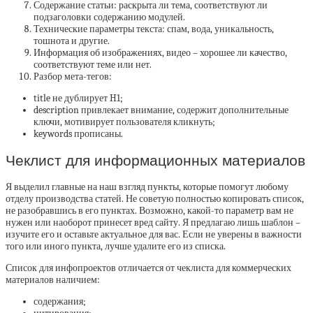
Содержание статьи: раскрыта ли тема, соответствуют ли
подзаголовки содержанию модулей.
Технические параметры текста: спам, вода, уникальность,
тошнота и другие.
Информация об изображениях, видео – хорошее ли качество,
соответствуют теме или нет.
Разбор мета-тегов:
title не дублирует H1;
description привлекает внимание, содержит дополнительные
ключи, мотивирует пользователя кликнуть;
keywords прописаны.
Чеклист для информационных материалов
Я выделил главные на наш взгляд пункты, которые помогут любому
отделу производства статей. Не советую полностью копировать список,
не разобравшись в его пунктах. Возможно, какой-то параметр вам не
нужен или наоборот принесет вред сайту. Я предлагаю лишь шаблон –
изучите его и оставьте актуальное для вас. Если не уверены в важности
того или иного пункта, лучше удалите его из списка.
Список для инфопроектов отличается от чеклиста для коммерческих
материалов наличием:
содержания;