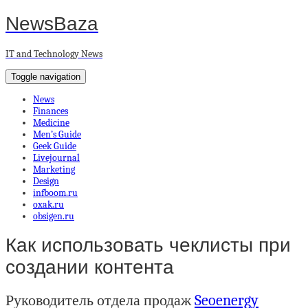
NewsBaza
IT and Technology News
Toggle navigation
News
Finances
Medicine
Men’s Guide
Geek Guide
Livejournal
Marketing
Design
infboom.ru
oxak.ru
obsigen.ru
Как использовать чеклисты при
создании контента
Руководитель отдела продаж
Seoenergy