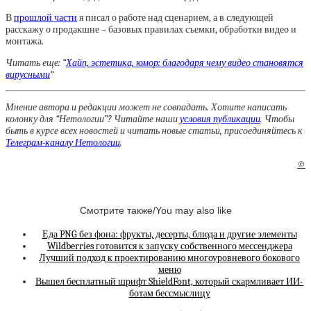
В
прошлой части
я писал о работе над сценарием, а в следующей
расскажу о продакшне – базовых правилах съемки, обработки видео и
монтажа.
Читать еще: “
Хайп, эстетика, юмор: благодаря чему видео становятся
вирусными
“
Мнение автора и редакции может не совпадать. Хотите написать
колонку для “Нетологии”? Читайте наши
условия публикации
. Чтобы
быть в курсе всех новостей и читать новые статьи, присоединяйтесь к
Телеграм-каналу Нетологии
.
©
Смотрите также/You may also like
Еда PNG без фона: фрукты, десерты, блюда и другие элементы
Wildberries готовится к запуску собственного мессенджера
Лучший подход к проектированию многоуровневого бокового
меню
Вышел бесплатный шрифт ShieldFont, который скармливает ИИ-
ботам бессмыслицу