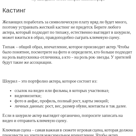
Кастинг
Желающих поработать за символическую плату вряд ли будет много,
поэтому устраивать жесткий кастинг не придется. Берите любого
актера, который подходит по типажу, естественно выглядит в шоуриле,
может вжиться в образ, правдоподобно сыграть ключевую сцену.
Типаж – общий образ, впечатление, которое производит актер. Чтобы
было понятнее, посмотрите на фото и определите, кто больше подходит
на роль выпускника-отличника, а кто – на роль рок-звезды. У зрителей
будут такие же ассоциации.
Шоурил – это портфолио актера, которое состоит из:
ссылок на видео или фильмы, в которых участвовал;
видеовизитки;
фото в анфас, профиль, полный рост, карты эмоций;
личных данных: рост, вес, размер обуви, контакты и так далее.
Если в шоуриле актер выглядит органично, попросите записать на
видео и отправить ключевую сцену.
Ключевая сцена – самая важная в сюжете игровая сцена, которая должна
произвести на зрителя максимальное впечатление. Чтобы актер