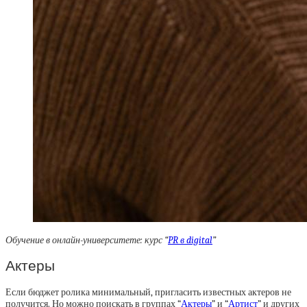
Обучение в онлайн-университете: курс “
PR в digital
”
Актеры
Если бюджет ролика минимальный, пригласить известных актеров не
получится. Но можно поискать в группах “
Актеры
” и “
Артист
” и других