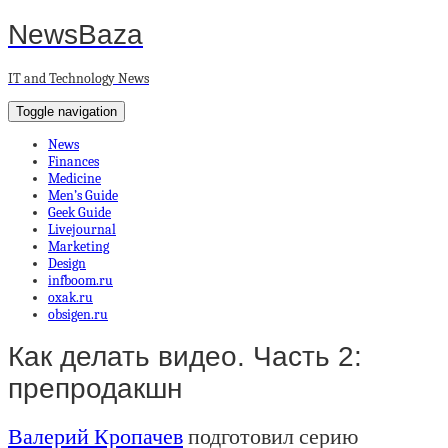
NewsBaza
IT and Technology News
Toggle navigation
News
Finances
Medicine
Men’s Guide
Geek Guide
Livejournal
Marketing
Design
infboom.ru
oxak.ru
obsigen.ru
Как делать видео. Часть 2:
препродакшн
Валерий Кропачев
подготовил серию