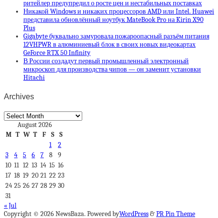
ритейлер предупредил о росте цен и нестабильных поставках
Никакой Windows и никаких процессоров AMD или Intel. Huawei
представила обновлённый ноутбук MateBook Pro на Kirin X90
Plus
Gigabyte буквально замуровала пожароопасный разъём питания
12VHPWR в алюминиевый блок в своих новых видеокартах
GeForce RTX 50 Infinity
В России создадут первый промышленный электронный
микроскоп для производства чипов — он заменит установки
Hitachi
Archives
Archives
August 2026
M
T
W
T
F
S
S
1
2
3
4
5
6
7
8
9
10
11
12
13
14
15
16
17
18
19
20
21
22
23
24
25
26
27
28
29
30
31
« Jul
Copyright © 2026 NewsBaza. Powered by
WordPress
&
PR Pin Theme