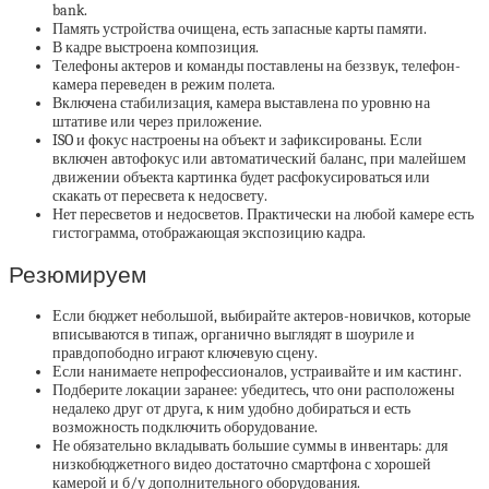
bank.
Память устройства очищена, есть запасные карты памяти.
В кадре выстроена композиция.
Телефоны актеров и команды поставлены на беззвук, телефон-
камера переведен в режим полета.
Включена стабилизация, камера выставлена по уровню на
штативе или через приложение.
ISO и фокус настроены на объект и зафиксированы. Если
включен автофокус или автоматический баланс, при малейшем
движении объекта картинка будет расфокусироваться или
скакать от пересвета к недосвету.
Нет пересветов и недосветов. Практически на любой камере есть
гистограмма, отображающая экспозицию кадра.
Резюмируем
Если бюджет небольшой, выбирайте актеров-новичков, которые
вписываются в типаж, органично выглядят в шоуриле и
правдопободно играют ключевую сцену.
Если нанимаете непрофессионалов, устраивайте и им кастинг.
Подберите локации заранее: убедитесь, что они расположены
недалеко друг от друга, к ним удобно добираться и есть
возможность подключить оборудование.
Не обязательно вкладывать большие суммы в инвентарь: для
низкобюджетного видео достаточно смартфона с хорошей
камерой и б/у дополнительного оборудования.