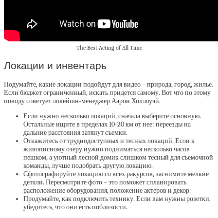
The Best Acting of All Time
Локации и инвентарь
Подумайте, какие локации подойдут для видео – природа, город, жилье.
Если бюджет ограниченный, искать придется самому. Вот что по этому
поводу советует локейшн-менеджер Аарон Холлоуэй.
Если нужно несколько локаций, сначала выберите основную.
Остальные ищите в пределах 10-20 км от нее: переезды на
дальние расстояния затянут съемки.
Откажитесь от труднодоступных и тесных локаций. Если к
живописному озеру нужно подниматься несколько часов
пешком, а уютный лесной домик слишком тесный для съемочной
команды, лучше подобрать другую локацию.
Сфотографируйте локацию со всех ракурсов, заснимите мелкие
детали. Пересмотрите фото – это поможет спланировать
расположение оборудования, положение актеров и декор.
Продумайте, как подключить технику. Если вам нужны розетки,
убедитесь, что они есть поблизости.