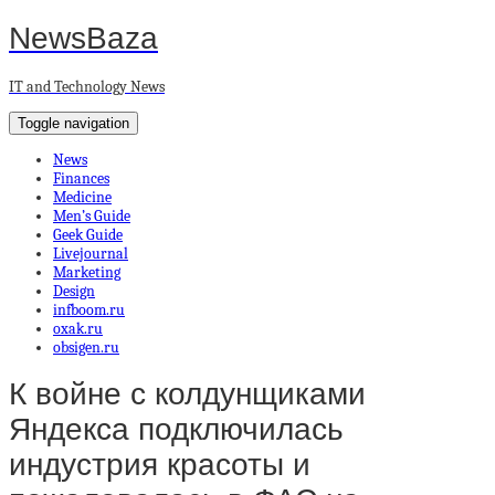
NewsBaza
IT and Technology News
Toggle navigation
News
Finances
Medicine
Men’s Guide
Geek Guide
Livejournal
Marketing
Design
infboom.ru
oxak.ru
obsigen.ru
К войне с колдунщиками
Яндекса подключилась
индустрия красоты и