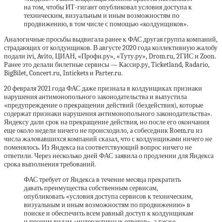
на том, чтобы ИТ-гигант опубликовал условия доступа к
техническим, визуальным и иным возможностям по
продвижению, в том числе с помощью «колдунщиков».
Аналогичные просьбы выдвигала ранее к ФАС другая группа компаний,
страдающих от колдунщиков. В августе 2020 года коллективную жалобу
подали ivi, Avito, ЦИАН, «Профи.ру», «Туту.ру», Drom.ru, 2ГИС и Zoon.
Ранее это делали билетные сервисы — Кассир.ру, Ticketland, Radario,
BigBilet, Concert.ru, Intickets и Parter.ru.
20 февраля 2021 года ФАС даже признала в колдунщиках признаки
нарушения антимонопольного законодательства и выпустила
«предупреждение о прекращении действий (бездействия), которые
содержат признаки нарушения антимонопольного законодательства».
Яндексу дали срок на прекращение действия, но после его окончания
еще около недели ничего не происходило, а собеседник Roem.ru из
числа жаловавшихся компаний сказал, что с колдунщиками ничего не
поменялось. Из Яндекса на соответствующий вопрос ничего не
ответили. Через несколько дней ФАС заявила о продлении для Яндекса
срока выполнения требований.
ФАС требует от Яндекса в течение месяца прекратить
давать преимущества собственным сервисам,
опубликовать «условия доступа сервисов к техническим,
визуальным и иным возможностям по продвижению» в
поиске и обеспечить всем равный доступ к колдунщикам
и прочим видам «интерактивных ответов», а также