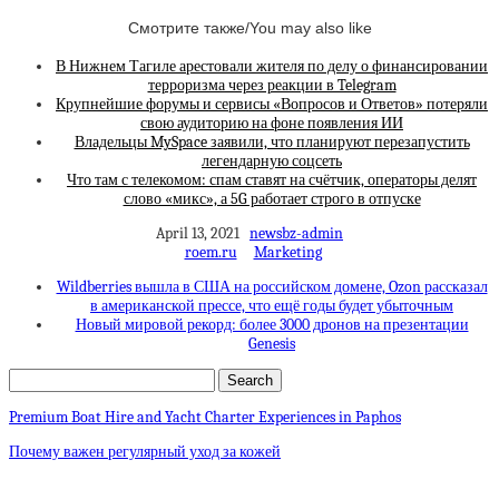
Смотрите также/You may also like
В Нижнем Тагиле арестовали жителя по делу о финансировании
терроризма через реакции в Telegram
Крупнейшие форумы и сервисы «Вопросов и Ответов» потеряли
свою аудиторию на фоне появления ИИ
Владельцы MySpace заявили, что планируют перезапустить
легендарную соцсеть
Что там с телекомом: спам ставят на счётчик, операторы делят
слово «микс», а 5G работает строго в отпуске
April 13, 2021
newsbz-admin
roem.ru
Marketing
Wildberries вышла в США на российском домене, Ozon рассказал
в американской прессе, что ещё годы будет убыточным
Новый мировой рекорд: более 3000 дронов на презентации
Genesis
Premium Boat Hire and Yacht Charter Experiences in Paphos
Почему важен регулярный уход за кожей