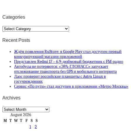
Categories
Categories
Recent Posts
Ждём появления RuStore: в Google Play стал доступен первый
конкурирующий магазин приложений
Представлен Redmi 17 – 6,9-дюймовый бюджетник с FM-радио
Автобусы не потеряются: «ЭРА-ГЛОНАСС» запускает
отслеживание транспорта без GPS и мобильного интернета
Лаос проверит российские планшеты с Astra Linux в
госучреждениях
Сервис «По пути» стал доступен в приложении «Метро Москвы»
Archives
Archives
August 2026
M
T
W
T
F
S
S
1
2