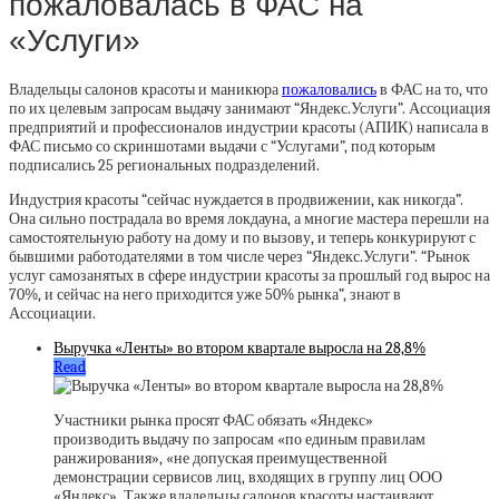
пожаловалась в ФАС на
«Услуги»
Владельцы салонов красоты и маникюра
пожаловались
в ФАС на то, что
по их целевым запросам выдачу занимают “Яндекс.Услуги”. Ассоциация
предприятий и профессионалов индустрии красоты (АПИК) написала в
ФАС письмо со скриншотами выдачи с “Услугами”, под которым
подписались 25 региональных подразделений.
Индустрия красоты “сейчас нуждается в продвижении, как никогда”.
Она сильно пострадала во время локдауна, а многие мастера перешли на
самостоятельную работу на дому и по вызову, и теперь конкурируют с
бывшими работодателями в том числе через “Яндекс.Услуги”. “Рынок
услуг самозанятых в сфере индустрии красоты за прошлый год вырос на
70%, и сейчас на него приходится уже 50% рынка”, знают в
Ассоциации.
Выручка «Ленты» во втором квартале выросла на 28,8%
Read
Участники рынка просят ФАС обязать «Яндекс»
производить выдачу по запросам «по единым правилам
ранжирования», «не допуская преимущественной
демонстрации сервисов лиц, входящих в группу лиц ООО
«Яндекс». Также владельцы салонов красоты настаивают