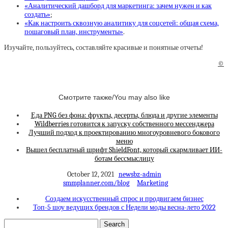
«Аналитический дашборд для маркетинга: зачем нужен и как
создать»
;
«Как настроить сквозную аналитику для соцсетей: общая схема,
пошаговый план, инструменты»
.
Изучайте, пользуйтесь, составляйте красивые и понятные отчеты!
©
Смотрите также/You may also like
Еда PNG без фона: фрукты, десерты, блюда и другие элементы
Wildberries готовится к запуску собственного мессенджера
Лучший подход к проектированию многоуровневого бокового
меню
Вышел бесплатный шрифт ShieldFont, который скармливает ИИ-
ботам бессмыслицу
October 12, 2021
newsbz-admin
smmplanner.com/blog
Marketing
Создаем искусственный спрос и продвигаем бизнес
Топ-5 шоу ведущих брендов с Недели моды весна-лето 2022