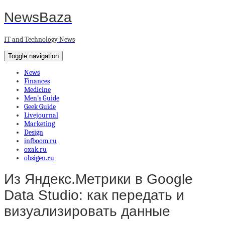
NewsBaza
IT and Technology News
Toggle navigation
News
Finances
Medicine
Men’s Guide
Geek Guide
Livejournal
Marketing
Design
infboom.ru
oxak.ru
obsigen.ru
Из Яндекс.Метрики в Google
Data Studio: как передать и
визуализировать данные