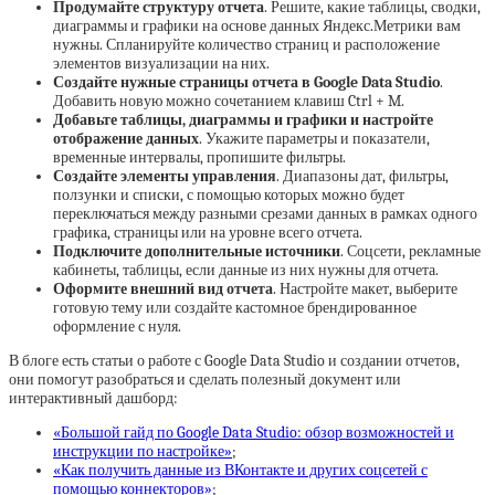
Продумайте структуру отчета
. Решите, какие таблицы, сводки,
диаграммы и графики на основе данных Яндекс.Метрики вам
нужны. Спланируйте количество страниц и расположение
элементов визуализации на них.
Создайте нужные страницы отчета в Google Data Studio
.
Добавить новую можно сочетанием клавиш Ctrl + M.
Добавьте таблицы, диаграммы и графики и настройте
отображение данных
. Укажите параметры и показатели,
временные интервалы, пропишите фильтры.
Создайте элементы управления
. Диапазоны дат, фильтры,
ползунки и списки, с помощью которых можно будет
переключаться между разными срезами данных в рамках одного
графика, страницы или на уровне всего отчета.
Подключите дополнительные источники
. Соцсети, рекламные
кабинеты, таблицы, если данные из них нужны для отчета.
Оформите внешний вид отчета
. Настройте макет, выберите
готовую тему или создайте кастомное брендированное
оформление с нуля.
В блоге есть статьи о работе с Google Data Studio и создании отчетов,
они помогут разобраться и сделать полезный документ или
интерактивный дашборд:
«Большой гайд по Google Data Studio: обзор возможностей и
инструкции по настройке»
;
«Как получить данные из ВКонтакте и других соцсетей с
помощью коннекторов»
;