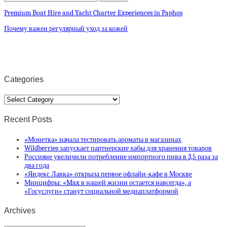
Premium Boat Hire and Yacht Charter Experiences in Paphos
Почему важен регулярный уход за кожей
Categories
Categories
Recent Posts
«Монетка» начала тестировать ароматы в магазинах
Wildberries запускает партнерские хабы для хранения товаров
Россияне увеличили потребление импортного пива в 3,5 раза за
два года
«Яндекс Лавка» открыла первое офлайн-кафе в Москве
Минцифры: «Max в нашей жизни остается навсегда», а
«Госуслуги» станут социальной медиаплатформой
Archives