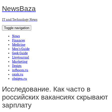
NewsBaza
IT and Technology News
Toggle navigation
News
Finances
Medicine
Men’s Guide
Geek Guide
Livejournal
Marketing
Design
infboom.ru
oxak.ru
obsigen.ru
Исследование. Как часто в
российских вакансиях скрывают
зарплату