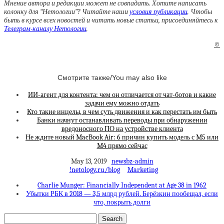
Мнение автора и редакции может не совпадать. Хотите написать
колонку для “Нетологии”? Читайте наши
условия публикации
. Чтобы
быть в курсе всех новостей и читать новые статьи, присоединяйтесь к
Телеграм-каналу Нетологии
.
©
Смотрите также/You may also like
ИИ-агент для контента: чем он отличается от чат-ботов и какие
задачи ему можно отдать
Кто такие инцелы, в чем суть движения и как перестать им быть
Банки начнут останавливать переводы при обнаружении
вредоносного ПО на устройстве клиента
Не ждите новый MacBook Air: 6 причин купить модель с M5 или
M4 прямо сейчас
May 13, 2019
newsbz-admin
!netology.ru/blog
Marketing
Charlie Munger: Financially Independent at Age 38 in 1962
Убытки РБК в 2018 — 3,5 млрд рублей. Берёзкин пообещал, если
что, покрыть долги