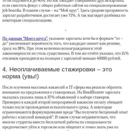
то он подтянется до 40%. Но нас ожидает совершенно другая картина,
если сместить фокус с общих работных сайтов на специализированные
job boardы. В нашем случае – на “Мой круг”. Здесь средняя прозрачность
зарплат разработчиков достигает уже 71%. А так выглядит разбивка по
некоторым специализациям.
По данным “Моего круга”
, указание зарплаты хотя бы в формате “от –
до” увеличивает вероятность того, что кандидат скинет вам резюме,
сразу на 38%. При этом величина вознаграждения в этой
закономерности не столь существенна. В том же отчёте указано, что 15%
откликов приходятся на позиции с зарплатой меньше 40000 рублей.
4. Неоплачиваемые стажировки – это
норма (увы!)
После изучения массовых вакансий и IT-сферы мы решили обратить
внимание на предложения о стажировках. На HeadHunter зарплата
оказалась указана лишь в 37% объявлений о наборе стажеров.
Примерно в каждой второй непрозрачной вакансии оплату обещают
только после прохождения испытательного срока. А некоторые
ограничиваются формулировками вроде “Вы получите бесценный опыт
работы с классной командой”. В таком случае неудивительно, что
многие студенты вместо бесплатной работы по специальности
предпочитают уйти в торговлю или общепит и точно знать уже из