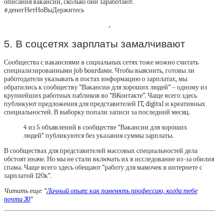
описания вакансии, сколько они заработают.
#денегНетНоВыДержитесь
5. В соцсетях зарплаты замалчивают
Сообщества с вакансиями в социальных сетях тоже можно считать
специализированными job boardами. Чтобы выяснить, готовы ли
работодатели указывать в постах информацию о зарплатах, мы
обратились к сообществу “Вакансии для хороших людей” – одному из
крупнейших работных пабликов во “ВКонтакте”. Чаще всего здесь
публикуют предложения для представителей IT, digital и креативных
специальностей. В выборку попали записи за последний месяц.
4 из 5 объявлений в сообществе “Вакансии для хороших
людей” публикуются без указания суммы зарплаты.
В сообществах для представителей массовых специальностей дела
обстоят иначе. Но мы не стали включать их в исследование из-за обилия
спама. Чаще всего здесь обещают “работу для мамочек в интернете с
зарплатой 120к”.
Читать еще: “
Личный опыт: как поменять профессию, когда тебе
почти 30
“