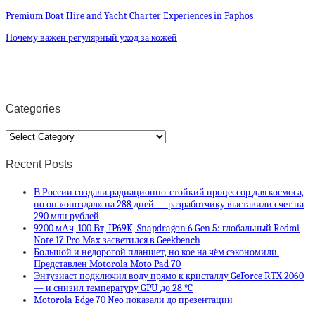
Premium Boat Hire and Yacht Charter Experiences in Paphos
Почему важен регулярный уход за кожей
Categories
Categories
Recent Posts
В России создали радиационно-стойкий процессор для космоса,
но он «опоздал» на 288 дней — разработчику выставили счет на
290 млн рублей
9200 мАч, 100 Вт, IP69K, Snapdragon 6 Gen 5: глобальный Redmi
Note 17 Pro Max засветился в Geekbench
Большой и недорогой планшет, но кое на чём сэкономили.
Представлен Motorola Moto Pad 70
Энтузиаст подключил воду прямо к кристаллу GeForce RTX 2060
— и снизил температуру GPU до 28 °C
Motorola Edge 70 Neo показали до презентации