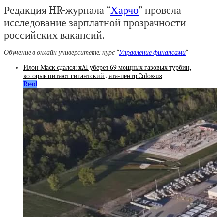
Редакция HR-журнала “
Харчо
” провела
исследование зарплатной прозрачности
российских вакансий.
Обучение в онлайн-университете: курс “
Управление финансами
“
Илон Маск сдался: xAI уберет 69 мощных газовых турбин,
которые питают гигантский дата-центр Colossus
Read