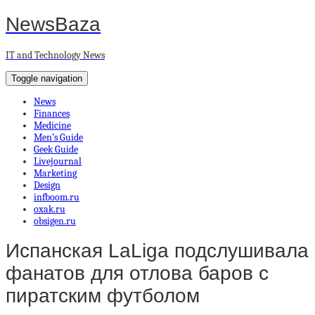
NewsBaza
IT and Technology News
Toggle navigation
News
Finances
Medicine
Men’s Guide
Geek Guide
Livejournal
Marketing
Design
infboom.ru
oxak.ru
obsigen.ru
Испанская LaLiga подслушивала
фанатов для отлова баров с
пиратским футболом