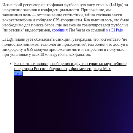
Испанский регулятор оштрафовал футбольную лигу страны (LaLiga) за
нарушение законов о конфиденциальности. Приложение, чья
заявленная цель — отслеживание статистики, тайно слушало звуки
вокруг телефона и собирало GPS-координаты. Как выяснилось, это было
необходимо для поиска баров, где незаконно транслировался футбол из
“пиратских” видеостримов,
сообщил
The Verge со ссылкой
на El País
.
LaLiga планирует обжаловать санкции, утверждая, что госгентство “не
полностью понимает технологии приложения”, тем более, что доступ к
микрофону и GPS модулю приложение лиги и запросило и получило
при установке у всех 10 млн футбольных фанатов.
Бесплатные звонки, сообщения и другие сервисы: крупнейшие
операторы России обнулили трафик мессенджера Max
Read