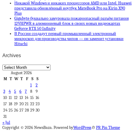
Никакой Windows и никаких процессоров AMD или Intel. Huawei
представила обновлённый ноутбук MateBook Pro на Kirin X90
Plus
Gigabyte буквально замуровала пожароопасный разъём питания
12VHPWR в алюминиевый блок в своих новых видеокартах
GeForce RTX 50 Infinity
В России создадут первый промышленный электронный
микроскоп для производства чипов — он заменит установки
Hitachi
Archives
Archives
August 2026
M
T
W
T
F
S
S
1
2
3
4
5
6
7
8
9
10
11
12
13
14
15
16
17
18
19
20
21
22
23
24
25
26
27
28
29
30
31
« Jul
Copyright © 2026 NewsBaza. Powered by
WordPress
&
PR Pin Theme