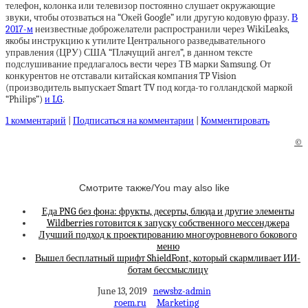
телефон, колонка или телевизор постоянно слушает окружающие
звуки, чтобы отозваться на “Окей Google” или другую кодовую фразу.
В
2017-м
неизвестные доброжелатели распространили через WikiLeaks,
якобы инструкцию к утилите Центрального разведывательного
управления (ЦРУ) США “Плачущий ангел”, в данном тексте
подслушивание предлагалось вести через ТВ марки Samsung. От
конкурентов не отставали китайская компания TP Vision
(производитель выпускает Smart TV под когда-то голландской маркой
“Philips”)
и LG
.
1 комментарий
|
Подписаться на комментарии
|
Комментировать
©
Смотрите также/You may also like
Еда PNG без фона: фрукты, десерты, блюда и другие элементы
Wildberries готовится к запуску собственного мессенджера
Лучший подход к проектированию многоуровневого бокового
меню
Вышел бесплатный шрифт ShieldFont, который скармливает ИИ-
ботам бессмыслицу
June 13, 2019
newsbz-admin
roem.ru
Marketing