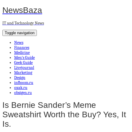
NewsBaza
IT and Technology News
Toggle navigation
News
Finances
Medicine
Men’s Guide
Geek Guide
Livejournal
Marketing
Design
infboom.ru
oxak.ru
obsigen.ru
Is Bernie Sander’s Meme
Sweatshirt Worth the Buy? Yes, It
Is.