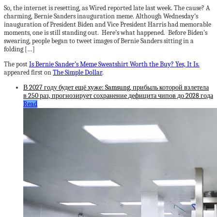
So, the internet is resetting, as Wired reported late last week. The cause? A
charming, Bernie Sanders inauguration meme. Although Wednesday’s
inauguration of President Biden and Vice President Harris had memorable
moments, one is still standing out. Here’s what happened. Before Biden’s
swearing, people began to tweet images of Bernie Sanders sitting in a
folding […]
The post
Is Bernie Sander’s Meme Sweatshirt Worth the Buy? Yes, It Is.
appeared first on
The Simple Dollar
.
В 2027 году будет ещё хуже: Samsung, прибыль которой взлетела
в 250 раз, прогнозирует сохранение дефицита чипов до 2028 года
Read