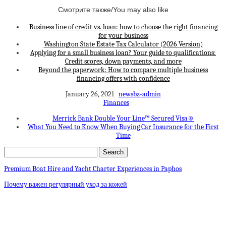
Смотрите также/You may also like
Business line of credit vs. loan: how to choose the right financing
for your business
Washington State Estate Tax Calculator (2026 Version)
Applying for a small business loan? Your guide to qualifications:
Credit scores, down payments, and more
Beyond the paperwork: How to compare multiple business
financing offers with confidence
January 26, 2021
newsbz-admin
Finances
Merrick Bank Double Your Line™ Secured Visa®
What You Need to Know When Buying Car Insurance for the First
Time
Premium Boat Hire and Yacht Charter Experiences in Paphos
Почему важен регулярный уход за кожей