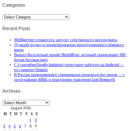
Categories
Categories
Recent Posts
Wildberries готовится к запуску собственного мессенджера
Лучший подход к проектированию многоуровневого бокового
меню
Вышел бесплатный шрифт ShieldFont, который скармливает ИИ-
ботам бессмыслицу
С 4 сентября Google Assistant перестанет работать на Android —
его заменит Gemini
В России разворачивают современное производство чипов — с
литографами ASML и реакторами травления Lam Research
Archives
Archives
August 2026
M
T
W
T
F
S
S
1
2
3
4
5
6
7
8
9