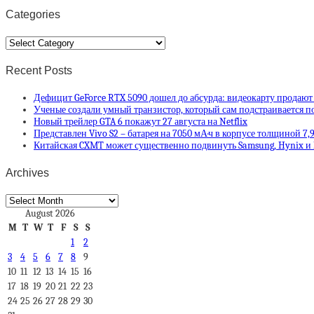
Categories
Categories
Recent Posts
Дефицит GeForce RTX 5090 дошел до абсурда: видеокарту продают
Ученые создали умный транзистор, который сам подстраивается п
Новый трейлер GTA 6 покажут 27 августа на Netflix
Представлен Vivo S2 – батарея на 7050 мА·ч в корпусе толщиной 7,
Китайская CXMT может существенно подвинуть Samsung, Hynix и
Archives
Archives
August 2026
M
T
W
T
F
S
S
1
2
3
4
5
6
7
8
9
10
11
12
13
14
15
16
17
18
19
20
21
22
23
24
25
26
27
28
29
30