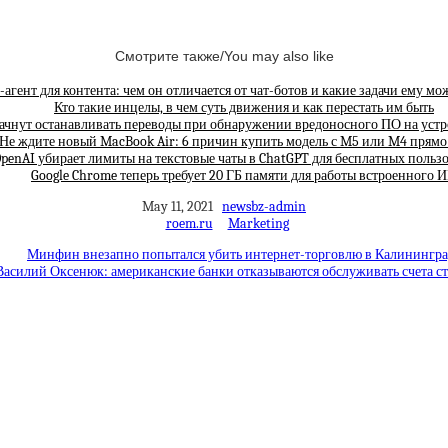
Смотрите также/You may also like
агент для контента: чем он отличается от чат-ботов и какие задачи ему мо
Кто такие инцелы, в чем суть движения и как перестать им быть
ачнут останавливать переводы при обнаружении вредоносного ПО на устр
Не ждите новый MacBook Air: 6 причин купить модель с M5 или M4 прямо
penAI убирает лимиты на текстовые чаты в ChatGPT для бесплатных польз
Google Chrome теперь требует 20 ГБ памяти для работы встроенного 
May 11, 2021
newsbz-admin
roem.ru
Marketing
Минфин внезапно попытался убить интернет-торговлю в Калинингра
Василий Оксенюк: американские банки отказываются обслуживать счета ст