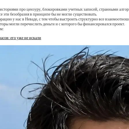
и историями про цензуру, блокировками учетных записей, странными алг
е эти безобразия в принципе бы не могли существовать.
орацию у нас в Неваде, с тем чтобы выстроить структурно все взаимоотно
торы могли перечислить деньги и с которого бы финансировался проект.
м:
пасов: его уже не искали