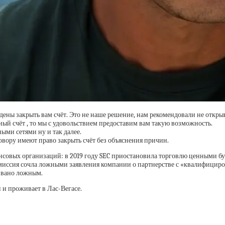
ены закрыть вам счёт. Это не наше решение, нам рекомендовали не открыв
ный счёт , то мы с удовольствием предоставим вам такую возможность.
ыми сетями ну и так далее.
говору имеют право закрыть счёт без объяснения причин.
совых организаций: в 2019 году SEC приостановила торговлю ценными бу
омиссия сочла ложными заявления компании о партнерстве с «квалифицир
звано ложным.
и проживает в Лас-Вегасе.