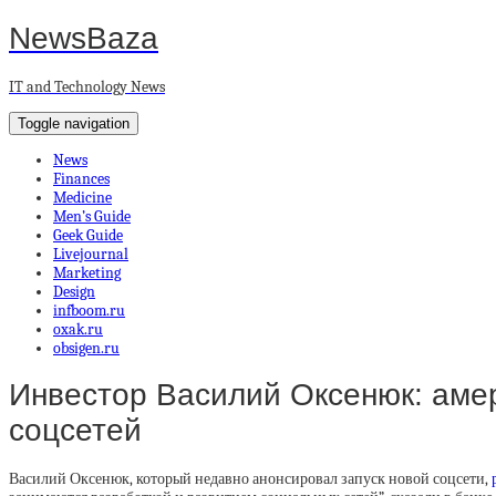
NewsBaza
IT and Technology News
Toggle navigation
News
Finances
Medicine
Men’s Guide
Geek Guide
Livejournal
Marketing
Design
infboom.ru
oxak.ru
obsigen.ru
Инвестор Василий Оксенюк: амер
соцсетей
Василий Оксенюк, который недавно анонсировал запуск новой соцсети,