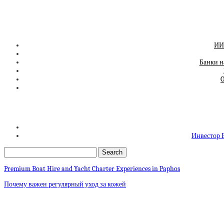
ИИ-
Банки н
O
Инвестор 
Premium Boat Hire and Yacht Charter Experiences in Paphos
Почему важен регулярный уход за кожей