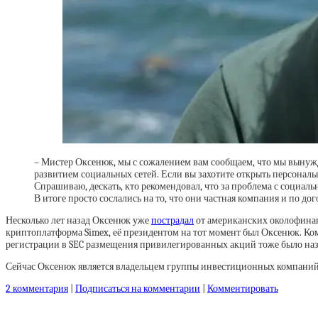
– Мистер Оксенюк, мы с сожалением вам сообщаем, что мы вынужд
развитием социальных сетей. Если вы захотите открыть персональ
Спрашиваю, дескать, кто рекомендовал, что за проблема с социальн
В итоге просто сослались на то, что они частная компания и по до
Несколько лет назад Оксенюк уже
пострадал
от американских околофинан
криптоплатформа Simex, её президентом на тот момент был Оксенюк. К
регистрации в SEC размещения привилегированных акций тоже было на
Сейчас Оксенюк является владельцем группы инвестиционных компаний 
2 комментария
|
Подписаться на комментарии
|
Комментировать