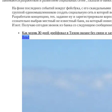
занимаются разработкой и развитием социальных сетей”, сказали в банке.
На фоне последних событий вокруг фейсбука, с его скандальным
группой единомышленников создать социальную сеть в которой вс
Разработали концепцию, тех. задание ну и зарегистрировали корп
сознательно выбрав местный не известный банк, на который инвес
И вот. Получаю сегодня звонок из банка со следующим сообщение
Как моряк 30 дней дрейфовал в Тихом океане без связи и за
Read