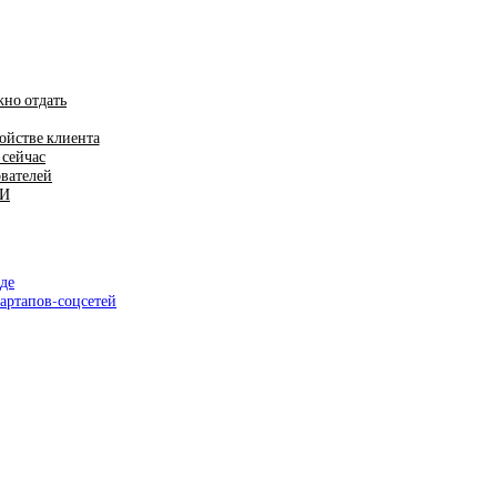
жно отдать
ойстве клиента
 сейчас
ователей
ИИ
де
артапов-соцсетей