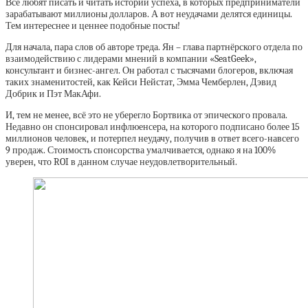
Все любят писать и читать истории успеха, в которых предприниматели
зарабатывают миллионы долларов. А вот неудачами делятся единицы.
Тем интереснее и ценнее подобные посты!
Для начала, пара слов об авторе треда. Ян – глава партнёрского отдела по
взаимодействию с лидерами мнений в компании «SeatGeek»,
консультант и бизнес-ангел. Он работал с тысячами блогеров, включая
таких знаменитостей, как Кейси Нейстат, Эмма Чемберлен, Дэвид
Добрик и Пэт МакАфи.
И, тем не менее, всё это не уберегло Бортвика от эпического провала.
Недавно он спонсировал инфлюенсера, на которого подписано более 15
миллионов человек, и потерпел неудачу, получив в ответ всего-навсего
9 продаж. Стоимость спонсорства умалчивается, однако я на 100%
уверен, что ROI в данном случае неудовлетворительный.