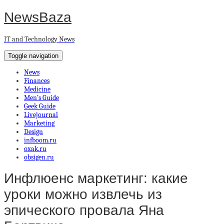
NewsBaza
IT and Technology News
Toggle navigation
News
Finances
Medicine
Men’s Guide
Geek Guide
Livejournal
Marketing
Design
infboom.ru
oxak.ru
obsigen.ru
Инфлюенс маркетинг: какие
уроки можно извлечь из
эпического провала Яна