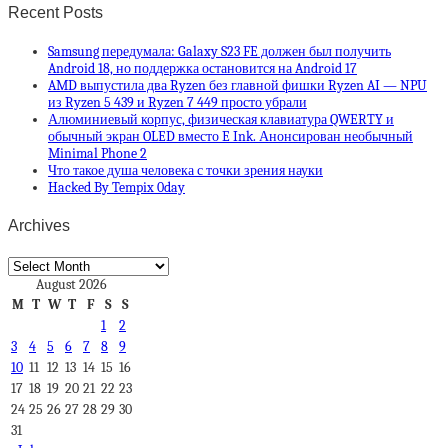
Recent Posts
Samsung передумала: Galaxy S23 FE должен был получить
Android 18, но поддержка остановится на Android 17
AMD выпустила два Ryzen без главной фишки Ryzen AI — NPU
из Ryzen 5 439 и Ryzen 7 449 просто убрали
Алюминиевый корпус, физическая клавиатура QWERTY и
обычный экран OLED вместо E Ink. Анонсирован необычный
Minimal Phone 2
Что такое душа человека с точки зрения науки
Hacked By Tempix 0day
Archives
Archives
August 2026
M
T
W
T
F
S
S
1
2
3
4
5
6
7
8
9
10
11
12
13
14
15
16
17
18
19
20
21
22
23
24
25
26
27
28
29
30
31