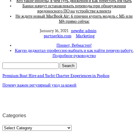
Кто такие инцелы, в чем суть движения и как перестать им быть
Банки начнут останавливать переводы при обнаружении
вредоносного ПО на устройстве клиента
Не ждите новый MacBook Air: 6 причин купить модель с M5 или
M4 прямо сейчас
January 16, 2021
newsbz-admin
partnerkin.com
Marketing
Привет, Вебмастер!
Какую диджитал-профессию выбрать и как найти первую работу.
Подробное руководство
Premium Boat Hire and Yacht Charter Experiences in Paphos
Почему важен регулярный уход за кожей
Categories
Categories