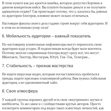
В этом пункте как раз кроется ошибка, которую допустил Бортвик в
данном конкретном кейсе. Вы платите большие деньги и не получаете
адекватную отдачу? Так происходит потому, что у, казалось бы, равных
по аудитории блогеров, влияние может сильно отличаться.
Настоящие фанаты своего дела годами строят вокруг себя аудиторию. И
в этом их истинная супер-сила!
6. Мобильность аудитории – важный показатель
По-настоящему влиятельные инфлюенсеры могут переносить свою
аудиторию куда угодно. И подписчикам всегда будет мало контента.
Поэтому многие современные блогеры ведут сразу всё, что могут:
ВКонтакте, Твиттер, Инстаграм, Ютуб, Тик-Ток, Телеграм…
7. Стабильность – признак мастерства
Не ищите вирусные видео, которым посчастливилось пробиться в
тренды, ищите признаки планомерной работы. Вам нужна стабильная
аудитория, а не одномоментный хайп.
8. Своя атмосфера
У каждой группы хороших друзей есть свои «внутренние» шутки и
шибболеты. То же самое и с сообществами крутых авторов. Просто
посмотрите комментарии под видео таких известных личностей, как