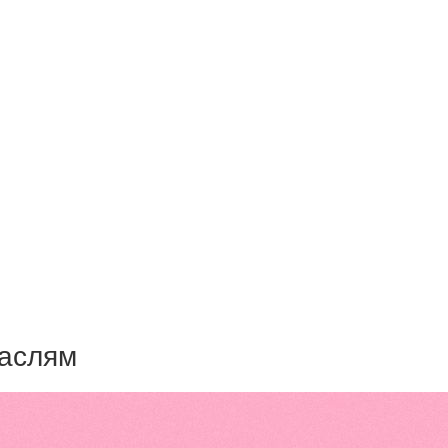
раслям