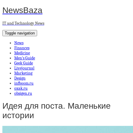
NewsBaza
IT and Technology News
Toggle navigation
News
Finances
Medicine
Men’s Guide
Geek Guide
Livejournal
Marketing
Design
infboom.ru
oxak.ru
obsigen.ru
Идея для поста. Маленькие
истории