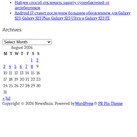
Найден способ отключить защиту супербактерий от
антибиотиков
Android 17 станет последним большим обновлением для Galaxy
S23, Galaxy S23 Plus, Galaxy S23 Ultra и Galaxy S23 FE
Archives
Archives
August 2026
M
T
W
T
F
S
S
1
2
3
4
5
6
7
8
9
10
11
12
13
14
15
16
17
18
19
20
21
22
23
24
25
26
27
28
29
30
31
« Jul
Copyright © 2026 NewsBaza. Powered by
WordPress
&
PR Pin Theme