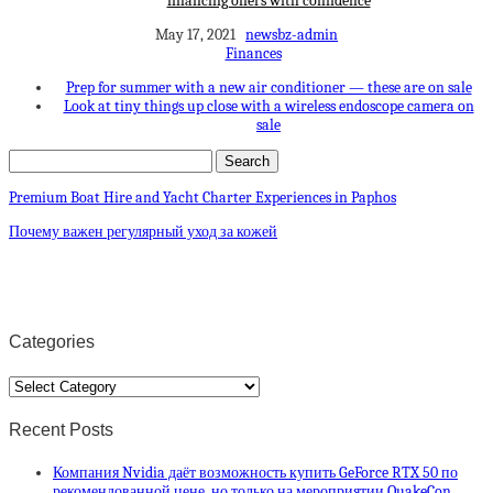
financing offers with confidence
May 17, 2021
newsbz-admin
Finances
Prep for summer with a new air conditioner — these are on sale
Look at tiny things up close with a wireless endoscope camera on
sale
Premium Boat Hire and Yacht Charter Experiences in Paphos
Почему важен регулярный уход за кожей
Categories
Categories
Recent Posts
Компания Nvidia даёт возможность купить GeForce RTX 50 по
рекомендованной цене, но только на мероприятии QuakeCon