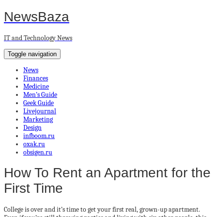
NewsBaza
IT and Technology News
Toggle navigation
News
Finances
Medicine
Men’s Guide
Geek Guide
Livejournal
Marketing
Design
infboom.ru
oxak.ru
obsigen.ru
How To Rent an Apartment for the
First Time
College is over and it’s time to get your first real, grown-up apartment.