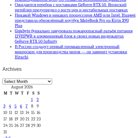
Ожидаются перебои с поставками GeForce RTX 50. Японский
ритейлер предупредил о росте цен и нестабильных поставках
Никакой Windows и никаких процессоров AMD или Intel. Huawei
представила обновлённый ноутбук MateBook Pro на Kirin X90
Plus
Gigabyte буквально замуровала пожароопасный разъём питания
12VHPWR в алюминиевый блок в своих новых видеокартах
GeForce RTX 50 Infinity
В России создадут первый промышленный электронный
микроскоп для производства чипов — он заменит установки
Hitachi
Archives
Archives
August 2026
M
T
W
T
F
S
S
1
2
3
4
5
6
7
8
9
10
11
12
13
14
15
16
17
18
19
20
21
22
23
24
25
26
27
28
29
30
31