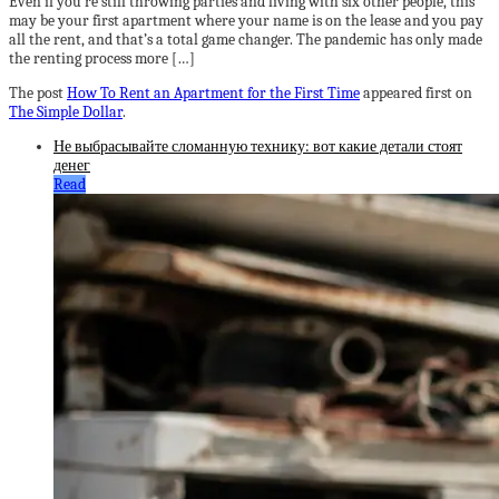
Even if you’re still throwing parties and living with six other people, this
may be your first apartment where your name is on the lease and you pay
all the rent, and that’s a total game changer. The pandemic has only made
the renting process more […]
The post
How To Rent an Apartment for the First Time
appeared first on
The Simple Dollar
.
Не выбрасывайте сломанную технику: вот какие детали стоят
денег
Read