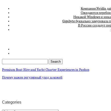
Компания Nvidia да
Ожидаются перебои 
Никакой Windows и никак
Gigabyte буквально замуровала 
В России создадут п
Premium Boat Hire and Yacht Charter Experiences in Paphos
Почему важен регулярный уход за кожей
Categories