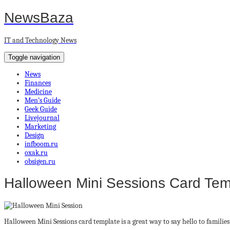
NewsBaza
IT and Technology News
Toggle navigation
News
Finances
Medicine
Men’s Guide
Geek Guide
Livejournal
Marketing
Design
infboom.ru
oxak.ru
obsigen.ru
Halloween Mini Sessions Card Tem
Halloween Mini Sessions card template is a great way to say hello to familie