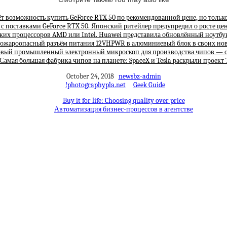
ёт возможность купить GeForce RTX 50 по рекомендованной цене, но толь
с поставками GeForce RTX 50. Японский ритейлер предупредил о росте це
их процессоров AMD или Intel. Huawei представила обновлённый ноутбук 
пожароопасный разъём питания 12VHPWR в алюминиевый блок в своих новы
ервый промышленный электронный микроскоп для производства чипов — он
Самая большая фабрика чипов на планете: SpaceX и Tesla раскрыли проект 
October 24, 2018
newsbz-admin
!photographypla.net
Geek Guide
Buy it for life: Choosing quality over price
Автоматизация бизнес-процессов в агентстве