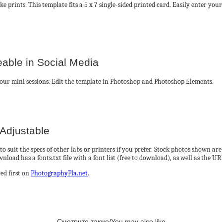
ke prints. This template fits a 5 x 7 single-sided printed card. Easily enter you
able in Social Media
your mini sessions. Edit the template in Photoshop and Photoshop Elements.
Adjustable
to suit the specs of other labs or printers if you prefer. Stock photos shown a
load has a fonts.txt file with a font list (free to download), as well as the U
ed first on
PhotographyPla.net
.
Смотрите также/You may also like