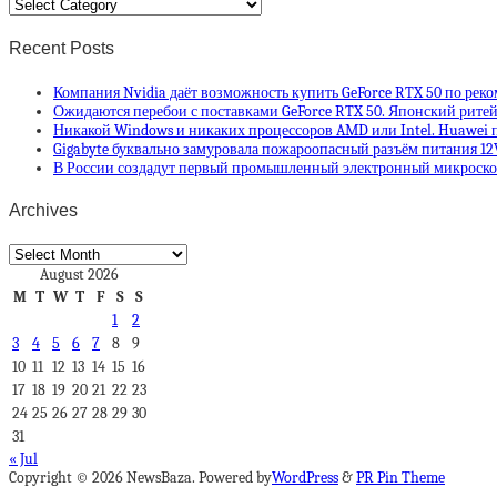
Categories
Recent Posts
Компания Nvidia даёт возможность купить GeForce RTX 50 по рек
Ожидаются перебои с поставками GeForce RTX 50. Японский ритей
Никакой Windows и никаких процессоров AMD или Intel. Huawei п
Gigabyte буквально замуровала пожароопасный разъём питания 12
В России создадут первый промышленный электронный микроскоп
Archives
Archives
August 2026
M
T
W
T
F
S
S
1
2
3
4
5
6
7
8
9
10
11
12
13
14
15
16
17
18
19
20
21
22
23
24
25
26
27
28
29
30
31
« Jul
Copyright © 2026 NewsBaza. Powered by
WordPress
&
PR Pin Theme