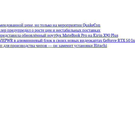
омендованной цене, но только на мероприятии QuakeCon
лер предупредил о росте цен и нестабильных поставках
редставила обновлённый ноутбук MateBook Pro на Kirin X90 Plus
VHPWR в алюминиевый блок в своих новых видеокартах GeForce RTX 50 Inf
 для производства чипов — он заменит установки Hitachi