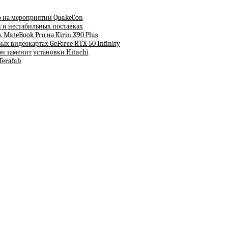
ко на мероприятии QuakeCon
н и нестабильных поставках
MateBook Pro на Kirin X90 Plus
х видеокартах GeForce RTX 50 Infinity
 заменит установки Hitachi
Terafab