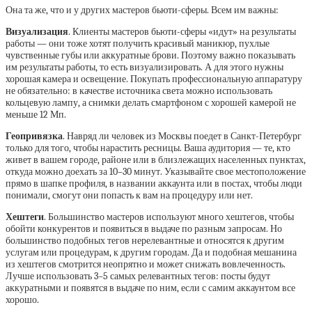
Она та же, что и у других мастеров бьюти-сферы. Всем им важны:
Визуализация
. Клиенты мастеров бьюти-сферы «идут» на результаты
работы — они тоже хотят получить красивый маникюр, пухлые
чувственные губы или аккуратные брови. Поэтому важно показывать
им результаты работы, то есть визуализировать. А для этого нужны
хорошая камера и освещение. Покупать профессиональную аппаратуру
не обязательно: в качестве источника света можно использовать
кольцевую лампу, а снимки делать смартфоном с хорошей камерой не
меньше 12 Мп.
Геопривязка
. Навряд ли человек из Москвы поедет в Санкт-Петербург
только для того, чтобы нарастить ресницы. Ваша аудитория — те, кто
живет в вашем городе, районе или в близлежащих населенных пунктах,
откуда можно доехать за 10–30 минут. Указывайте свое местоположение
прямо в шапке профиля, в названии аккаунта или в постах, чтобы люди
понимали, смогут они попасть к вам на процедуру или нет.
Хештеги
. Большинство мастеров используют много хештегов, чтобы
обойти конкурентов и появиться в выдаче по разным запросам. Но
большинство подобных тегов нерелевантные и относятся к другим
услугам или процедурам, к другим городам. Да и подобная мешанина
из хештегов смотрится неопрятно и может снижать вовлеченность.
Лучше использовать 3–5 самых релевантных тегов: посты будут
аккуратными и появятся в выдаче по ним, если с самим аккаунтом все
хорошо.