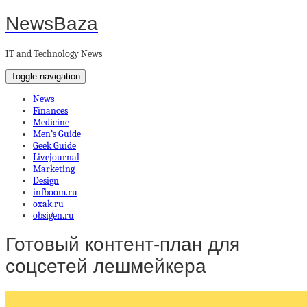
NewsBaza
IT and Technology News
Toggle navigation
News
Finances
Medicine
Men’s Guide
Geek Guide
Livejournal
Marketing
Design
infboom.ru
oxak.ru
obsigen.ru
Готовый контент-план для
соцсетей лешмейкера