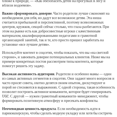
ближе к природе, — «Как обезопасить детей на прогулках в лесу и
вблизи водоемов».
Важно сформировать доверие
. Часто родители лучше сэкономят на
необходимом для себя, но дадут все возможное детям. Эта ниша
считается прибыльной и перспективной, поэтому всевозможных
центров, кружков, секций сейчас столько, что глаза разбегаются. При
этом на рынке есть как добросовестные игроки с качественным
материалом, квалифицированными педагогами и грамотной
организацией занятий, так и те, кто просто пришел заработать на
установке «все лучшее детям».
Используйте контент в соцсетях, чтобы показать, что вы «на светлой
стороне», и завоевать доверие потенциальных клиентов. Ниже мы на
примере конкретных постов рассмотрим типы контента, которые
помогут решить эту задачу.
Высокая активность аудитории
. Родители и особенно мамы — один
из самых активных сегментов в соцсетях. Они задают много вопросов и
часто просят совета, охотно делятся своим опытом, дискутируют и
порой не стесняются в выражениях. С одной стороны, такая особенность
позволит построить активное комьюнити, которое будет генерировать
UGC. С другой — нужен грамотный комьюнити-менеджмент, чтобы
формировать позитивную атмосферу и пресекать конфликты.
Неочевидная ценность продукта
. Если необходимость идти в
парикмахерскую, чтобы сделать модную укладку или хотя бы состричь