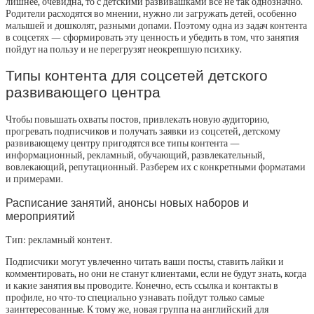
лишнее, очевидна, то с детскими развивашками все не так однозначно.
Родители расходятся во мнении, нужно ли загружать детей, особенно
малышей и дошколят, разными допами. Поэтому одна из задач контента
в соцсетях — сформировать эту ценность и убедить в том, что занятия
пойдут на пользу и не перегрузят неокрепшую психику.
Типы контента для соцсетей детского
развивающего центра
Чтобы повышать охваты постов, привлекать новую аудиторию,
прогревать подписчиков и получать заявки из соцсетей, детскому
развивающему центру пригодятся все типы контента —
информационный, рекламный, обучающий, развлекательный,
вовлекающий, репутационный. Разберем их с конкретными форматами
и примерами.
Расписание занятий, анонсы новых наборов и
мероприятий
Тип: рекламный контент.
Подписчики могут увлеченно читать ваши посты, ставить лайки и
комментировать, но они не станут клиентами, если не будут знать, когда
и какие занятия вы проводите. Конечно, есть ссылка и контакты в
профиле, но что-то специально узнавать пойдут только самые
заинтересованные. К тому же, новая группа на английский для