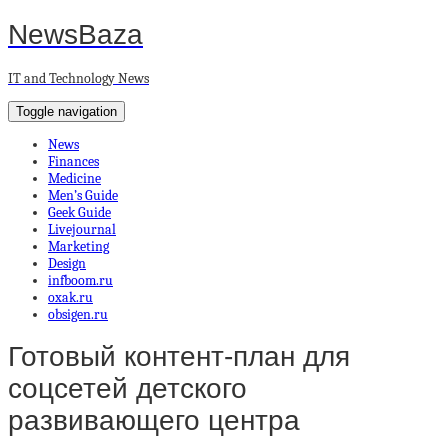
NewsBaza
IT and Technology News
Toggle navigation
News
Finances
Medicine
Men’s Guide
Geek Guide
Livejournal
Marketing
Design
infboom.ru
oxak.ru
obsigen.ru
Готовый контент-план для
соцсетей детского
развивающего центра