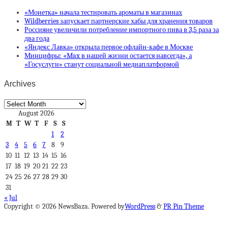
«Монетка» начала тестировать ароматы в магазинах
Wildberries запускает партнерские хабы для хранения товаров
Россияне увеличили потребление импортного пива в 3,5 раза за
два года
«Яндекс Лавка» открыла первое офлайн-кафе в Москве
Минцифры: «Max в нашей жизни остается навсегда», а
«Госуслуги» станут социальной медиаплатформой
Archives
Archives
August 2026
M
T
W
T
F
S
S
1
2
3
4
5
6
7
8
9
10
11
12
13
14
15
16
17
18
19
20
21
22
23
24
25
26
27
28
29
30
31
« Jul
Copyright © 2026 NewsBaza. Powered by
WordPress
&
PR Pin Theme