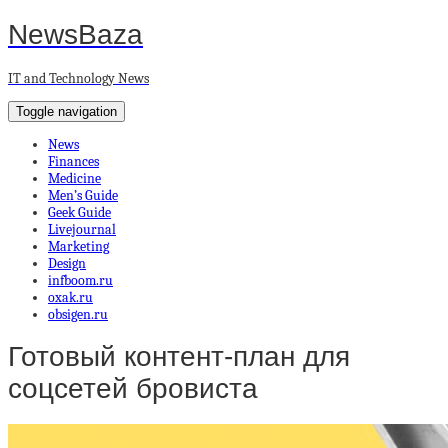
NewsBaza
IT and Technology News
Toggle navigation
News
Finances
Medicine
Men’s Guide
Geek Guide
Livejournal
Marketing
Design
infboom.ru
oxak.ru
obsigen.ru
Готовый контент-план для
соцсетей бровиста