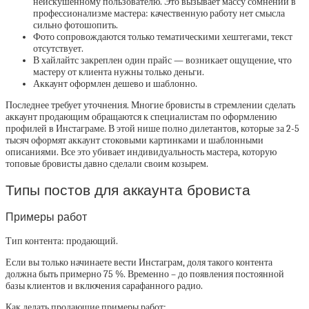
неискушенному пользователю. Это вызывает массу сомнений в
профессионализме мастера: качественную работу нет смысла
сильно фотошопить.
Фото сопровождаются только тематическими хештегами, текст
отсутствует.
В хайлайтс закреплен один прайс — возникает ощущение, что
мастеру от клиента нужны только деньги.
Аккаунт оформлен дешево и шаблонно.
Последнее требует уточнения. Многие бровисты в стремлении сделать
аккаунт продающим обращаются к специалистам по оформлению
профилей в Инстаграме. В этой нише полно дилетантов, которые за 2-5
тысяч оформят аккаунт стоковыми картинками и шаблонными
описаниями. Все это убивает индивидуальность мастера, которую
топовые бровисты давно сделали своим козырем.
Типы постов для аккаунта бровиста
Примеры работ
Тип контента: продающий.
Если вы только начинаете вести Инстаграм, доля такого контента
должна быть примерно 75 %. Временно – до появления постоянной
базы клиентов и включения сарафанного радио.
Как делать продающие примеры работ: