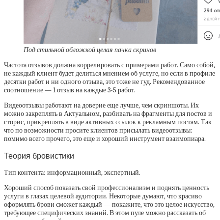
Под стильной обложкой целая пачка скринов
Частота отзывов должна коррелировать с примерами работ. Само собой,
не каждый клиент будет делиться мнением об услуге, но если в профиле
десятки работ и ни одного отзыва, это тоже не гуд. Рекомендованное
соотношение — 1 отзыв на каждые 3-5 работ.
Видеоотзывы работают на доверие еще лучше, чем скриншоты. Их
можно закреплять в Актуальном, разбивать на фрагменты для постов и
сторис, прикреплять в виде активных ссылок к рекламным постам. Так
что по возможности просите клиентов присылать видеоотзывы:
помимо всего прочего, это еще и хороший инструмент взаимопиара.
Теория бровистики
Тип контента: информационный, экспертный.
Хороший способ показать свой профессионализм и поднять ценность
услуги в глазах целевой аудитории. Некоторые думают, что красиво
оформлять брови сможет каждый — покажите, что это целое искусство,
требующее специфических знаний. В этом пуле можно рассказать об