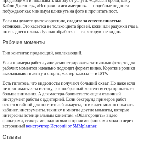
продающими и показывать выгоду от услуги. «Сделали брови, как у
Кайли Дженнер», «Исправили асимметрию» — подобные подписи
побуждают как минимум кликнуть на фото и прочитать пост.
Если вы делаете цветокоррекцию,
следите за естественностью
оттенков
. Это касается не только цвета бровей, кожи или радужки глаза,
но и заднего плана. Лучшая обработка — та, которую не видно.
Рабочие моменты
Тип контента: продающий, вовлекающий.
Если примеры работ лучше демонстрировать статичными фото, то для
рабочих моментов идеально подходит формат видео. Короткие ролики
выкладывают в ленту и сторис, мастер-классы — в IGTV.
Есть гипотеза, что видеопосты получают больший охват. Но даже если
не принимать ее за истину, разнообразный контент всегда привлекает
больше внимания. А для мастера-бровиста это еще и отличный
инструмент работы с аудиторией. Если бэкграунд примеров работ
остается тайной для посетителей аккаунта, то в видео можно показать
кабинет, инструменты, технику и многие другие моменты, которые
интересны потенциальным клиентам. «Облагородить» видео
фильтрами, стикерами, надписями и прочими фишками можно через
встроенный
конструктор Историй от SMMplanner
.
Отзывы