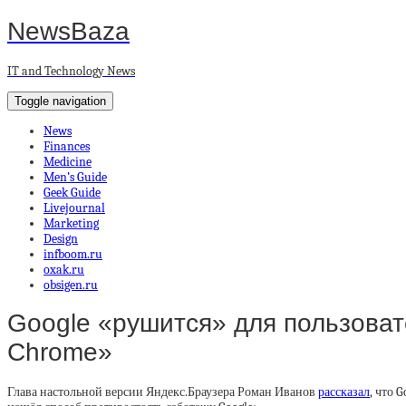
NewsBaza
IT and Technology News
Toggle navigation
News
Finances
Medicine
Men’s Guide
Geek Guide
Livejournal
Marketing
Design
infboom.ru
oxak.ru
obsigen.ru
Google «рушится» для пользовател
Chrome»
Глава настольной версии Яндекс.Браузера Роман Иванов
рассказал
, что 