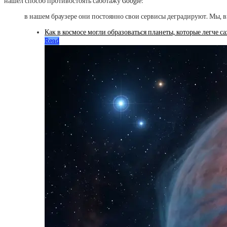
нашёл способ противостоять саботажу Google:
в нашем браузере они постоянно свои сервисы деградируют. Мы, в
Как в космосе могли образоваться планеты, которые легче с
Read