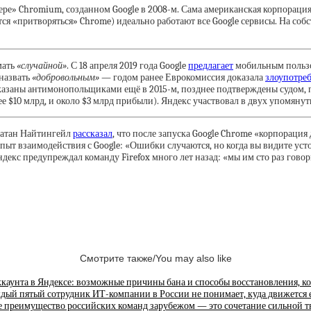
ре» Chromium, созданном Google в 2008-м. Сама американская корпорация
ся «притворяться» Chrome) идеально работают все Google сервисы. На собс
мать
«случайной»
. С 18 апреля 2019 года Google
предлагает
мобильным пользо
 назвать
«добровольным»
— годом ранее Еврокомиссия доказала
злоупотреб
оказаны антимонопольщиками ещё в 2015-м, позднее подтверждены судом,
лее $10 млрд, и около $3 млрд прибыли). Яндекс участвовал в двух упомяну
натан Найтингейл
рассказал
, что после запуска Google Chrome «корпорация
опыт взаимодействия с Google: «Ошибки случаются, но когда вы видите ус
кс предупреждал команду Firefox много лет назад: «мы им сто раз говорил
Смотрите также/You may also like
каунта в Яндексе: возможные причины бана и способы восстановления, к
дый пятый сотрудник ИТ-компании в России не понимает, куда движется е
е преимущество российских команд зарубежом — это сочетание сильной