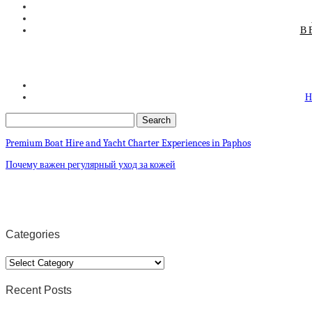
В 
Н
Premium Boat Hire and Yacht Charter Experiences in Paphos
Почему важен регулярный уход за кожей
Categories
Categories
Recent Posts