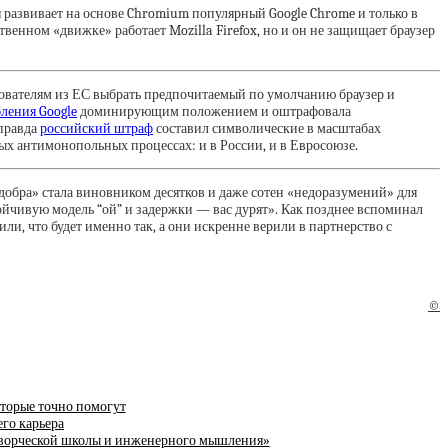
 развивает на основе Chromium популярный Google Chrome и только в
твенном «движке» работает Mozilla Firefox, но и он не защищает браузер
вателям из ЕС выбрать предпочитаемый по умолчанию браузер и
ления Google
доминирующим положением и оштрафовала
 правда
российский штраф
составил символические в масштабах
тых антимонопольных процессах: и в России, и в Евросоюзе.
 добра» стала виновником десятков и даже сотен «недоразумений» для
тойчивую модель “ой” и задержки — вас дурят». Как позднее вспоминал
и, что будет именно так, а они искренне верили в партнерство с
©
оторые точно помогут
го карьера
 творческой школы и инженерного мышления»