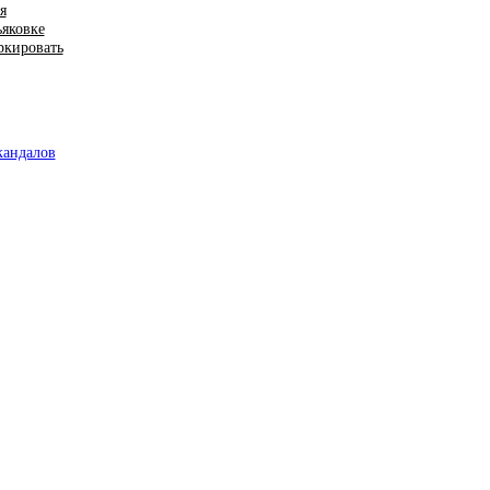
я
ьяковке
ркировать
кандалов