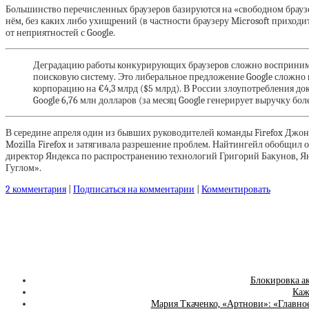
Большинство перечисленных браузеров базируются на «свободном браузе
нём, без каких либо ухищрений (в частности браузеру Microsoft приходит
от неприятностей с Google.
Деградацию работы конкурирующих браузеров сложно восприни
поисковую систему. Это либеральное предложение Google сложно
корпорацию на €4,3 млрд ($5 млрд). В России злоупотребления д
Google 6,76 млн долларов (за месяц Google генерирует выручку бо
В середине апреля один из бывших руководителей команды Firefox Джо
Mozilla Firefox и затягивала разрешение проблем. Найтингейл обобщил 
директор Яндекса по распространению технологий Григорий Бакунов, Янде
Гуглом».
2 комментария
|
Подписаться на комментарии
|
Комментировать
Блокировка ак
Каж
Мария Ткаченко, «Артнови»: «Главно