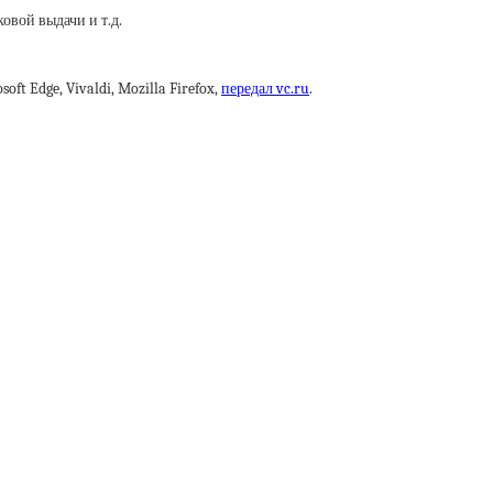
овой выдачи и т.д.
t Edge, Vivaldi, Mozilla Firefox,
передал vc.ru
.