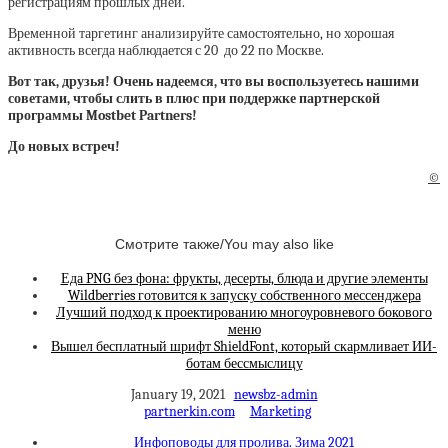
регистрациям прошлых дней.
Временной таргетинг анализируйте самостоятельно, но хорошая
активность всегда наблюдается с 20 до 22 по Москве.
Вот так, друзья! Очень надеемся, что вы воспользуетесь нашими
советами, чтобы слить в плюс при поддержке партнерской
программы Mostbet Partners!
До новых встреч!
©
Смотрите также/You may also like
Еда PNG без фона: фрукты, десерты, блюда и другие элементы
Wildberries готовится к запуску собственного мессенджера
Лучший подход к проектированию многоуровневого бокового
меню
Вышел бесплатный шрифт ShieldFont, который скармливает ИИ-
ботам бессмыслицу
January 19, 2021
newsbz-admin
partnerkin.com
Marketing
Инфоповоды для пролива. Зима 2021