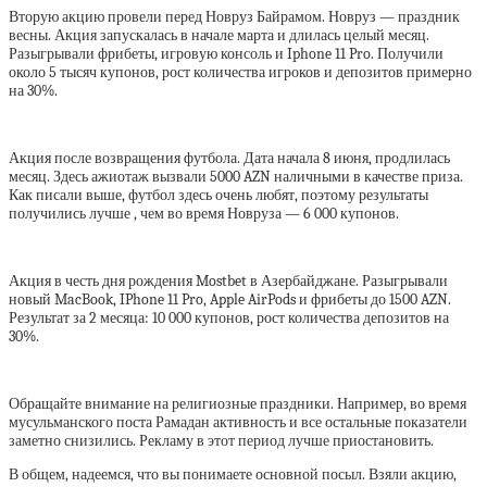
Вторую акцию провели перед Новруз Байрамом. Новруз — праздник
весны. Акция запускалась в начале марта и длилась целый месяц.
Разыгрывали фрибеты, игровую консоль и Iphone 11 Pro. Получили
около 5 тысяч купонов, рост количества игроков и депозитов примерно
на 30%.
Акция после возвращения футбола. Дата начала 8 июня, продлилась
месяц. Здесь ажиотаж вызвали 5000 AZN наличными в качестве приза.
Как писали выше, футбол здесь очень любят, поэтому результаты
получились лучше , чем во время Новруза — 6 000 купонов.
Акция в честь дня рождения Mostbet в Азербайджане. Разыгрывали
новый MacBook, IPhone 11 Pro, Apple AirPods и фрибеты до 1500 AZN.
Результат за 2 месяца: 10 000 купонов, рост количества депозитов на
30%.
Обращайте внимание на религиозные праздники. Например, во время
мусульманского поста Рамадан активность и все остальные показатели
заметно снизились. Рекламу в этот период лучше приостановить.
В общем, надеемся, что вы понимаете основной посыл. Взяли акцию,