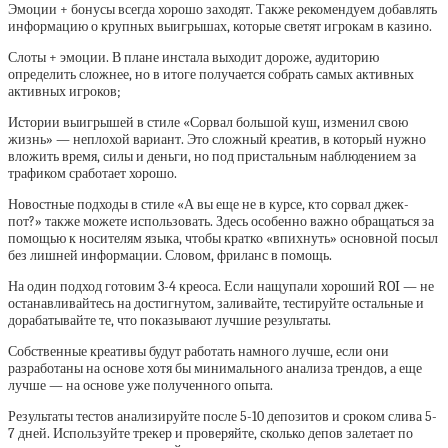
Эмоции + бонусы всегда хорошо заходят. Также рекомендуем добавлять
информацию о крупных выигрышах, которые светят игрокам в казино.
Слоты + эмоции. В плане инстала выходит дороже, аудиторию
определить сложнее, но в итоге получается собрать самых активных
активных игроков;
Истории выигрышей в стиле «Сорвал большой куш, изменил свою
жизнь» — неплохой вариант. Это сложный креатив, в который нужно
вложить время, силы и деньги, но под пристальным наблюдением за
трафиком сработает хорошо.
Новостные подходы в стиле «А вы еще не в курсе, кто сорвал джек-
пот?» также можете использовать. Здесь особенно важно обращаться за
помощью к носителям языка, чтобы кратко «впихнуть» основной посыл
без лишней информации. Словом, фриланс в помощь.
На один подход готовим 3-4 креоса. Если нащупали хороший ROI — не
останавливайтесь на достигнутом, заливайте, тестируйте остальные и
дорабатывайте те, что показывают лучшие результаты.
Собственные креативы будут работать намного лучше, если они
разработаны на основе хотя бы минимального анализа трендов, а еще
лучше — на основе уже полученного опыта.
Результаты тестов анализируйте после 5-10 депозитов и сроком слива 5-
7 дней. Используйте трекер и проверяйте, сколько депов залетает по