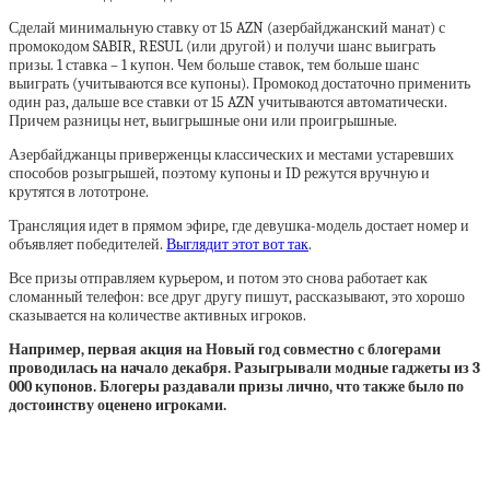
Сделай минимальную ставку от 15 AZN (азербайджанский манат) с
промокодом SABIR, RESUL (или другой) и получи шанс выиграть
призы. 1 ставка – 1 купон. Чем больше ставок, тем больше шанс
выиграть (учитываются все купоны). Промокод достаточно применить
один раз, дальше все ставки от 15 AZN учитываются автоматически.
Причем разницы нет, выигрышные они или проигрышные.
Азербайджанцы приверженцы классических и местами устаревших
способов розыгрышей, поэтому купоны и ID режутся вручную и
крутятся в лототроне.
Трансляция идет в прямом эфире, где девушка-модель достает номер и
объявляет победителей.
Выглядит этот вот так
.
Все призы отправляем курьером, и потом это снова работает как
сломанный телефон: все друг другу пишут, рассказывают, это хорошо
сказывается на количестве активных игроков.
Например, первая акция на Новый год совместно с блогерами
проводилась на начало декабря. Разыгрывали модные гаджеты из 3
000 купонов. Блогеры раздавали призы лично, что также было по
достоинству оценено игроками.