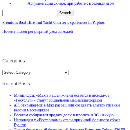
Аргументация скидок при работе с прелендингом
Premium Boat Hire and Yacht Charter Experiences in Paphos
Почему важен регулярный уход за кожей
Categories
Categories
Recent Posts
Минцифры: «Max в нашей жизни остается навсегда», а
«Госуслуги» станут социальной медиаплатформой
API открывается: в Max разрешили создавать альтернативные
версии мессенджера
Росатом собирается продать долю в проекте АЭС «Аккую»
Неполадки у «Ростелекома» стали причиной большого сбоя в
Рунете
Таким будет новый бюджетный флагман Samsung: Galaxy S26 FE