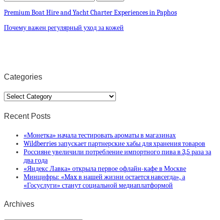
Premium Boat Hire and Yacht Charter Experiences in Paphos
Почему важен регулярный уход за кожей
Categories
Categories
Recent Posts
«Монетка» начала тестировать ароматы в магазинах
Wildberries запускает партнерские хабы для хранения товаров
Россияне увеличили потребление импортного пива в 3,5 раза за
два года
«Яндекс Лавка» открыла первое офлайн-кафе в Москве
Минцифры: «Max в нашей жизни остается навсегда», а
«Госуслуги» станут социальной медиаплатформой
Archives