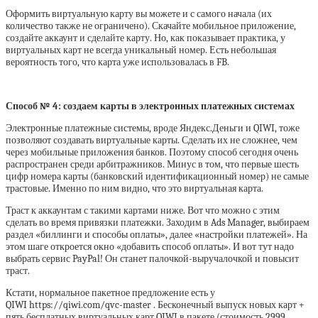
Оформить виртуальную карту вы можете и с самого начала (их
количество также не ограничено). Скачайте мобильное приложение,
создайте аккаунт и сделайте карту. Но, как показывает практика, у
виртуальных карт не всегда уникальный номер. Есть небольшая
вероятность того, что карта уже использовалась в FB.
Способ № 4: создаем карты в электронных платежных системах
Электронные платежные системы, вроде Яндекс.Деньги и QIWI, тоже
позволяют создавать виртуальные карты. Сделать их не сложнее, чем
через мобильные приложения банков. Поэтому способ сегодня очень
распространен среди арбитражников. Минус в том, что первые шесть
цифр номера карты (банковский идентификационный номер) не самые
трастовые. Именно по ним видно, что это виртуальная карта.
Траст к аккаунтам с такими картами ниже. Вот что можно с этим
сделать во время привязки платежки. Заходим в Ads Manager, выбираем
раздел «биллинги и способы оплаты», далее «настройки платежей». На
этом шаге откроется окно «добавить способ оплаты». И вот тут надо
выбрать сервис PayPal! Он станет палочкой-выручалочкой и повысит
траст.
Кстати, нормальное пакетное предложение есть у
QIWI https://qiwi.com/qvc-master . Бесконечный выпуск новых карт +
пять бесплатных виртуальных карт QIWI в пакете (стоимость 2999