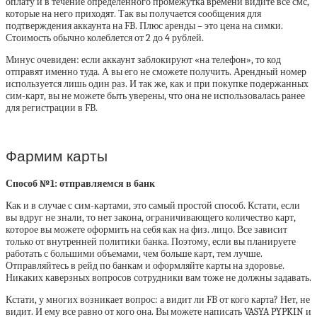
оплату и в течение определенного промежутка времени видите все смс,
которые на него приходят. Так вы получается сообщения для
подтверждения аккаунта на FB. Плюс аренды – это цена на симки.
Стоимость обычно колеблется от 2 до 4 рублей.
Минус очевиден: если аккаунт заблокируют «на телефон», то код
отправят именно туда. А вы его не сможете получить. Арендный номер
используется лишь один раз. И так же, как и при покупке подержанных
сим-карт, вы не можете быть уверены, что она не использовалась ранее
для регистрации в FB.
Фармим карты
Способ №1: отправляемся в банк
Как и в случае с сим-картами, это самый простой способ. Кстати, если
вы вдруг не знали, то нет закона, ограничивающего количество карт,
которое вы можете оформить на себя как на физ. лицо. Все зависит
только от внутренней политики банка. Поэтому, если вы планируете
работать с большими объемами, чем больше карт, тем лучше.
Отправляйтесь в рейд по банкам и оформляйте карты на здоровье.
Никаких каверзных вопросов сотрудники вам тоже не должны задавать.
Кстати, у многих возникает вопрос: а видит ли FB от кого карта? Нет, не
видит. И ему все равно от кого она. Вы можете написать VASYA PYPKIN и