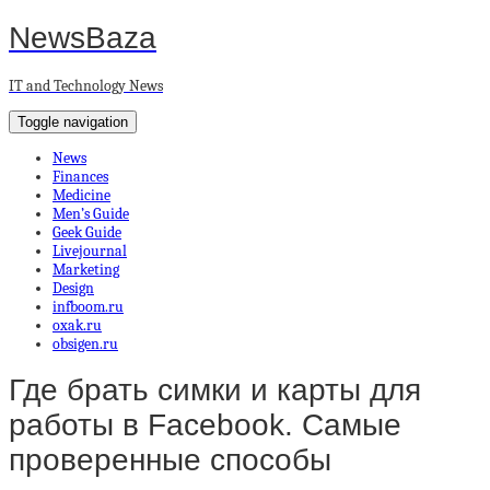
NewsBaza
IT and Technology News
Toggle navigation
News
Finances
Medicine
Men’s Guide
Geek Guide
Livejournal
Marketing
Design
infboom.ru
oxak.ru
obsigen.ru
Где брать симки и карты для
работы в Facebook. Самые
проверенные способы