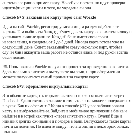
система все равно примет карту. Но сейчас постоянно идут проверки
идентификации карты и того, не украдена ли она.
Способ № 2: заказываем карту через сайт Workle
Идем на сайт Workle, регистрируемся и ищем раздел «Дебетовые
карты». Там выбираем банк, где будем делать карту, оформляем заявку и
указываем личные данные. Каждый банк имеет свои сроки
изготовления, в среднем, от 2 до 5 дней. Иногда карта готова уже на
следующий день. Совет: заказывайте сразу несколько карт, чтобы в
случае бана аккаунта ваша работа не остановилась, и под рукой всегда
были новые.
P.S. Пользователи Workle получают процент за приведенного клиента.
Здесь новыми клиентами выступаете вы сами, и при оформлении
можете получить тот самый процент за каждую карту.
Способ №3: оформляем виртуальные карты
Это обычные карты, с которыми вы точно также сможете лить через
Facebook. Единственное отличие в том, что вы не можете подержать их
в руках. Как их оформить? Когда в способе №2 у вас заблокировали
карту, не выбрасывайте ее. Зайдите в мобильное приложение банка и
найдите в настройках пункт «перевыпустить карту». Вуаля! Еще и
никаких долгих ожиданий и походов в банк. Выпускаются такие карты
почти мгновенно. Но имейте ввиду, что эта опция в некоторых банках
платная.