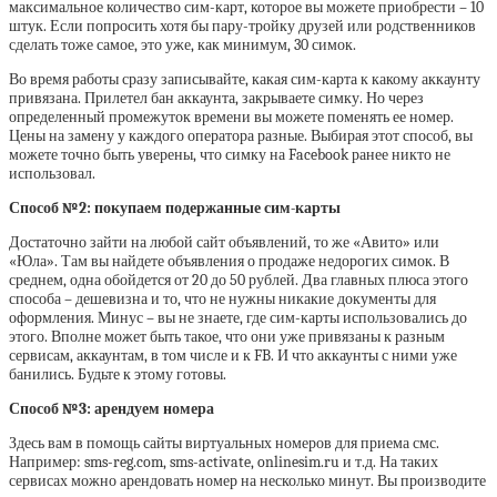
максимальное количество сим-карт, которое вы можете приобрести – 10
штук. Если попросить хотя бы пару-тройку друзей или родственников
сделать тоже самое, это уже, как минимум, 30 симок.
Во время работы сразу записывайте, какая сим-карта к какому аккаунту
привязана. Прилетел бан аккаунта, закрываете симку. Но через
определенный промежуток времени вы можете поменять ее номер.
Цены на замену у каждого оператора разные. Выбирая этот способ, вы
можете точно быть уверены, что симку на Facebook ранее никто не
использовал.
Способ №2: покупаем подержанные сим-карты
Достаточно зайти на любой сайт объявлений, то же «Авито» или
«Юла». Там вы найдете объявления о продаже недорогих симок. В
среднем, одна обойдется от 20 до 50 рублей. Два главных плюса этого
способа – дешевизна и то, что не нужны никакие документы для
оформления. Минус – вы не знаете, где сим-карты использовались до
этого. Вполне может быть такое, что они уже привязаны к разным
сервисам, аккаунтам, в том числе и к FB. И что аккаунты с ними уже
банились. Будьте к этому готовы.
Способ №3: арендуем номера
Здесь вам в помощь сайты виртуальных номеров для приема смс.
Например: sms-reg.com, sms-activate, onlinesim.ru и т.д. На таких
сервисах можно арендовать номер на несколько минут. Вы производите