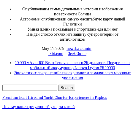
Опубликованы самые детальные в истории изображения
поверхности Солнца
Астрономы опубликовали самую масштабную карту нашей
Галактики
Умная пленка показывает испортилась еда или нет
Найден способ отключить защиту супербактерий от
антибиотиков
May 14, 2026
newsbz-admin
ixbt.com
Geek Guide
10 000 мАч и 100 Вт от Lenovo — всего 25 долларов. Представлен
мобильный аккумулятор Lenovo Legion P5 10000
Эпоха тихих сокращений: как скрывают и замалчивают массовые
увольнения
Premium Boat Hire and Yacht Charter Experiences in Paphos
Почему важен регулярный уход за кожей