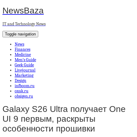
NewsBaza
IT and Technology News
Toggle navigation
News
Finances
Medicine
Men’s Guide
Geek Guide
Livejournal
Marketing
Design
infboom.ru
oxak.ru
obsigen.ru
Galaxy S26 Ultra получает One
UI 9 первым, раскрыты
особенности прошивки