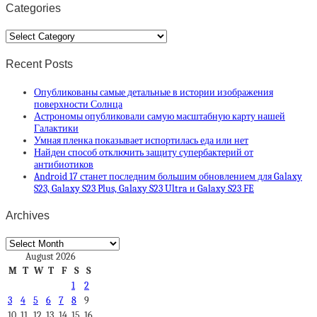
Categories
Categories
Recent Posts
Опубликованы самые детальные в истории изображения
поверхности Солнца
Астрономы опубликовали самую масштабную карту нашей
Галактики
Умная пленка показывает испортилась еда или нет
Найден способ отключить защиту супербактерий от
антибиотиков
Android 17 станет последним большим обновлением для Galaxy
S23, Galaxy S23 Plus, Galaxy S23 Ultra и Galaxy S23 FE
Archives
Archives
August 2026
M
T
W
T
F
S
S
1
2
3
4
5
6
7
8
9
10
11
12
13
14
15
16