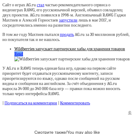
Сайт о играх AG.ru
стал
частью рекомендательного сервиса о
видеоиграх RAWG, его русскоязычной версией, объявил совладелец
двух проектов. AG.ru появился в 1998-м. Англоязычный RAWG Гаджи
Махтиев и Алексей Горностаев
запустили
лишь в мае 2017, и
сосредоточились именно на развитии последнего.
В том же году Махтиев пытался
продать
AG.ru за 30 миллионов рублей,
но покупателя так и не нашлось.
Wildberries запускает партнерские хабы для хранения товаров
Read
У AG.ru и RAWG теперь единая база игр, однако на первом сайте
приоритет будет отдаваться русскоязычному контенту, записи
приоретизируются по языку, однако после сообщений на русском
видны и сообщения на английском. За счёт объединения у AG.ru
выросла 34 000 до 340 000 база игр — правки пока можно вносить
только через интерфейсы RAWG.
|
Подписаться на комментарии
|
Комментировать
©
Смотрите также/You may also like