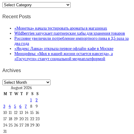
Categories
Recent Posts
«Монетка» начала тестировать ароматы в магазинах
Wildberries запускает партнерские хабы для хранения товаров
Россияне увеличили потребление импортного пива в 3,5 раза за
два года
«Яндекс Лавка» открыла первое офлайн-кафе в Москве
Минцифры: «Max в нашей жизни остается навсегда», а
«Госуслуги» станут социальной медиаплатформой
Archives
Archives
August 2026
M
T
W
T
F
S
S
1
2
3
4
5
6
7
8
9
10
11
12
13
14
15
16
17
18
19
20
21
22
23
24
25
26
27
28
29
30
31