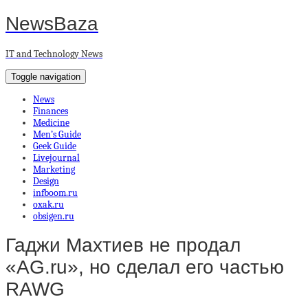
NewsBaza
IT and Technology News
Toggle navigation
News
Finances
Medicine
Men’s Guide
Geek Guide
Livejournal
Marketing
Design
infboom.ru
oxak.ru
obsigen.ru
Гаджи Махтиев не продал
«AG.ru», но сделал его частью
RAWG