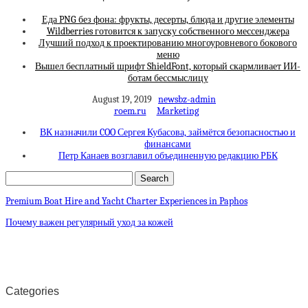
Еда PNG без фона: фрукты, десерты, блюда и другие элементы
Wildberries готовится к запуску собственного мессенджера
Лучший подход к проектированию многоуровневого бокового
меню
Вышел бесплатный шрифт ShieldFont, который скармливает ИИ-
ботам бессмыслицу
August 19, 2019
newsbz-admin
roem.ru
Marketing
ВК назначили COO Сергея Кубасова, займётся безопасностью и
финансами
Петр Канаев возглавил объединенную редакцию РБК
Premium Boat Hire and Yacht Charter Experiences in Paphos
Почему важен регулярный уход за кожей
Categories