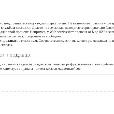
:
жно подстраиваться под каждый маркетплейс. Не выполните правила – товар
ь службам доставки
. Далеко не все склады находятся территориально близ
адке свой процент. Например, у Wildberries этот процент от 5 до 15% в за
анизмы расчета, продавцам не сообщают.
о продавать только там
. Соответственно, если вы хотите размещаться на
 складах.
 от продавца
 на своем складе или складе своего оператора фулфилмента. Схему работы
не клиенту, а в пункты приема заказов маркетплейсов.