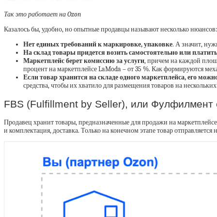
Так это работает на Ozon
Казалось бы, удобно, но опытные продавцы называют несколько нюансов
Нет единых требований к маркировке, упаковке
. А значит, ну
На склад товары придется возить самостоятельно или платит
Маркетплейс берет комиссию за услуги
, причем на каждой площ
процент на маркетплейсе LaModa – от 35 %. Как формируются мех
Если товар хранится на складе одного маркетплейса, его можн
средства, чтобы их хватило для размещения товаров на нескольких
FBS (Fulfillment by Seller), или Фулфилмент
Продавец хранит товары, предназначенные для продажи на маркетплейсе,
и комплектация, доставка. Только на конечном этапе товар отправляется 