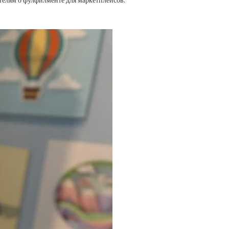
телям о фулфилменте для маркетплейсов.