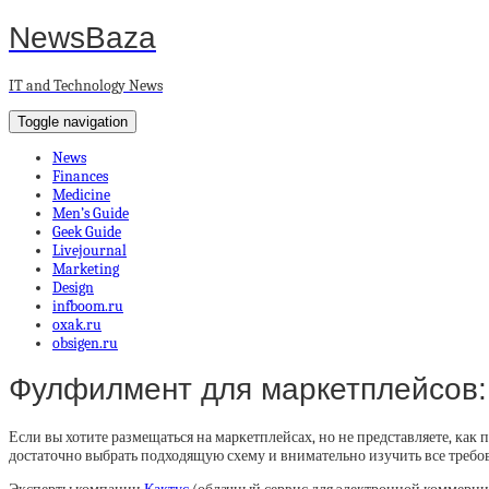
NewsBaza
IT and Technology News
Toggle navigation
News
Finances
Medicine
Men’s Guide
Geek Guide
Livejournal
Marketing
Design
infboom.ru
oxak.ru
obsigen.ru
Фулфилмент для маркетплейсов: 
Если вы хотите размещаться на маркетплейсах, но не представляете, как п
достаточно выбрать подходящую схему и внимательно изучить все требо