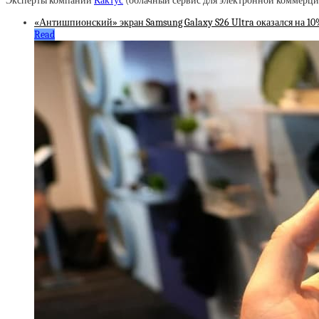
Эксперты компании
Кактус
(облачный сервис для электронной коммерции
«Антишпионский» экран Samsung Galaxy S26 Ultra оказался на 1
Read