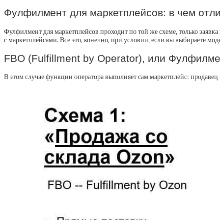
Фулфилмент для маркетплейсов: в чем отл
Фулфилмент для маркетплейсов проходит по той же схеме, только заявка 
с маркетплейсами. Все это, конечно, при условии, если вы выбираете моде
FBO (Fulfillment by Operator), или Фулфилм
В этом случае функции оператора выполняет сам маркетплейс: продавец пр